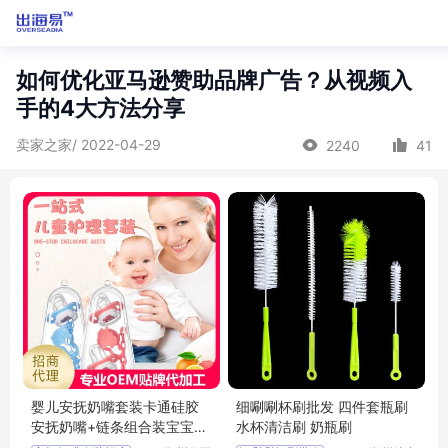
如何优化亚马逊赞助品牌广告？从视频入
手的4大方法分享
卖家之家/ 2022-04-29
2240
41
婴儿安抚奶嘴套装卡通硅胶
细唰唰杯刷批发 四件套瓶刷
安抚奶嘴+链条组合装宝宝安
水杯清洁刷 奶瓶刷
睡玩嘴招商代理 批发定制