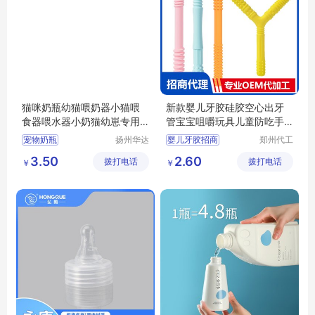
猫咪奶瓶幼猫喂奶器小猫喂
新款婴儿牙胶硅胶空心出牙
食器喂水器小奶猫幼崽专用
管宝宝咀嚼玩具儿童防吃手
奶嘴宠物用品
磨牙棒招商代理 定制批发
宠物奶瓶
扬州华达
婴儿牙胶招商
郑州代工
塑料制品
帮网络科
宝宝咀嚼玩具代理
3.50
2.60
拨打电话
制造有限
拨打电话
技有限公
￥
￥
防吃手磨牙棒批发
公司
司
宝宝牙胶定制
硅胶牙膏代理