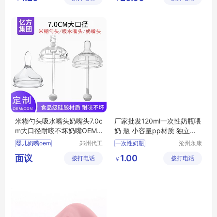
硅胶咬咬乐定制
婴儿餐盘定制
司
司
磨牙器招商
儿童餐具批发
咬胶玩具招商
儿童餐具招商
米糊勺头吸水嘴头奶嘴头7.0c
厂家批发120ml一次性奶瓶喂
m大口径耐咬不坏奶嘴OEM
奶 瓶 小容量pp材质 独立包
代工
装
婴儿奶嘴oem
郑州代工
一次性奶瓶
沧州永康
帮网络科
医药用品
婴儿奶嘴贴牌
面议
1.00
拨打电话
技有限公
拨打电话
有限公司
￥
婴儿奶嘴代加工
司
宝宝奶嘴贴牌
宝宝奶嘴代工