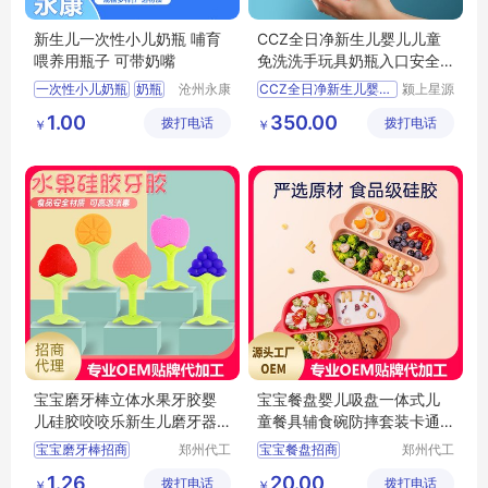
新生儿一次性小儿奶瓶 哺育
CCZ全日净新生儿婴儿儿童
喂养用瓶子 可带奶嘴
免洗洗手玩具奶瓶入口安全
消毒液补充装
一次性小儿奶瓶
奶瓶
沧州永康
CCZ全日净新生儿婴儿儿
颍上星源
医药用品
科技发展
1.00
350.00
拨打电话
有限公司
拨打电话
有限公司
￥
￥
宝宝磨牙棒立体水果牙胶婴
宝宝餐盘婴儿吸盘一体式儿
儿硅胶咬咬乐新生儿磨牙器
童餐具辅食碗防摔套装卡通
安抚咬胶玩具招商代理 定制
分格招商代理定制批发
宝宝磨牙棒招商
郑州代工
宝宝餐盘招商
郑州代工
批发
帮网络科
帮网络科
水果牙胶代理
婴儿餐盘代理
1.26
20.00
拨打电话
技有限公
拨打电话
技有限公
￥
￥