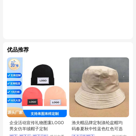
优品推荐
企业活动宣传礼物图案LOGO
渔夫帽品牌定制涤纶盆帽均
男女仿羊绒帽子定制
码春夏秋中性蓝色红色可选