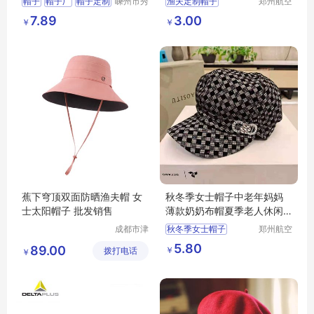
帽子
帽子厂
帽子定制
嵊州市秀
渔夫定制帽子
郑州航空
和领带织
港区芙乐
仿羊绒帽子
活动帽子
7.89
3.00
￥
￥
造有限公
鑫日用百
司
货店
蕉下穹顶双面防晒渔夫帽 女
秋冬季女士帽子中老年妈妈
士太阳帽子 批发销售
薄款奶奶布帽夏季老人休闲
鸭舌帽时装帽
成都市津
秋冬季女士帽子
郑州航空
津周到科
港区全瑞
鸭舌帽时装帽
5.80
89.00
￥
拨打电话
技有限公
琦日用品
￥
司
店