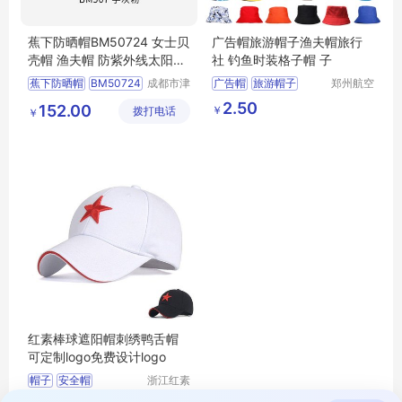
蕉下防晒帽BM50724 女士贝
广告帽旅游帽子渔夫帽旅行
壳帽 渔夫帽 防紫外线太阳帽
社 钓鱼时装格子帽 子
子
蕉下防晒帽
BM50724
成都市津
广告帽
旅游帽子
郑州航空
津周到科
港区芙乐
女士贝壳帽
渔夫帽
渔夫帽
旅行社定制帽
2.50
152.00
￥
拨打电话
技有限公
鑫日用百
￥
防紫外线太阳帽子
司
货店
红素棒球遮阳帽刺绣鸭舌帽
可定制logo免费设计logo
帽子
安全帽
浙江红素
实业有限