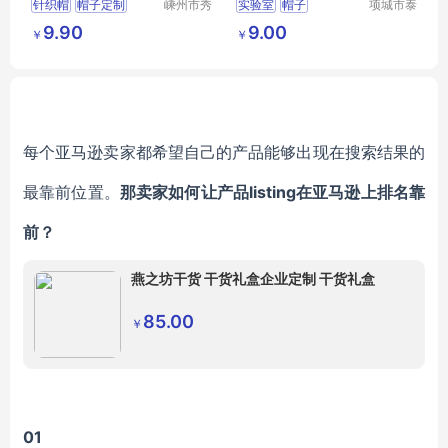
针织帽
帽子定制
嵊州市秀
实验室
帽子
项城市泰
和领带织
顺制衣有
腈纶氨纶帽子
9.90
9.00
￥
￥
造有限公
限公司
带球帽子
司
图案提花帽子
每个亚马逊卖家都希望自己的产品能够出现在搜索结果的
最靠前位置。
那卖家如何让产品listing在亚马逊上排名靠
前？
燕之坊干货 干货礼盒企业定制 干货礼盒
85.00
￥
01