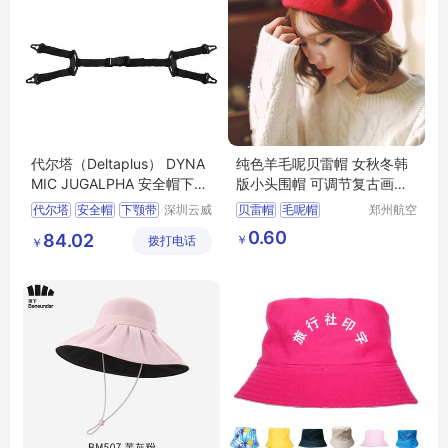
代尔塔（Deltaplus） DYNA
纯色羊毛呢贝雷帽 女秋冬韩
MIC JUGALPHA 安全帽下颚
版小头围帽 可调节复古画家
带Y形 102015
帽 冬季帽子
代尔塔
安全帽
下颚带
深圳云威
贝雷帽
毛呢帽
郑州航空
网络科技
港区芙乐
安全帽配件
102015
冬季帽子
画家帽
0.60
84.02
￥
拨打电话
有限公司
鑫日用百
￥
货店