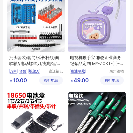
批头套装/套筒/延长杆/万向
电视机暖手宝 雅物企业商务
软轴//电动螺丝刀/充电钻/起
纪念品定制 MY-ZCXT-(T)-5
子机/通用
7
万向
转角
螺丝刀
宿迁福以
泰迪珍藏
泉州雅物
升电子商
贸易有限
钻头
软管
电视机暖手宝
10.00
49.00
拨打电话
务有限公
拨打电话
公司
￥
￥
企业商务
纪念品定制
司
MY
ZCXT
T
57