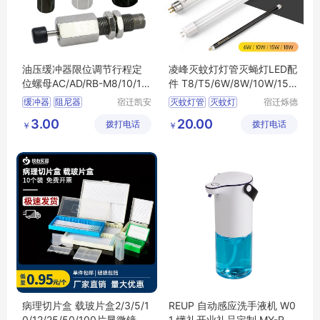
油压缓冲器限位调节行程定
凌峰灭蚊灯灯管灭蝇灯LED配
位螺母AC/AD/RB-M8/10/12/
件 T8/T5/6W/8W/10W/15
14/20/25/27
W/18W/杀菌灯管
缓冲器
阻尼器
宿迁凯安
灭蚊灯管
灭蚊灯
宿迁烁德
信息科技
信息科技
油压缓冲器
液压阻尼
灭蝇灯管
诱虫灯管
3.00
20.00
拨打电话
有限公司
拨打电话
有限公司
￥
￥
家用灭蚊灯
病理切片盒 载玻片盒2/3/5/1
REUP 自动感应洗手液机 W0
0/12/25/50/100片显微镜玻
1 懂礼开业礼品定制 MY-RRJ