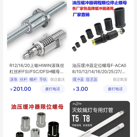
R12/16/20上银HIWIN滚珠丝
油压缓冲器定位螺母F-ACA0
杠丝杆FSI/FSC/DFSH螺母导
8/10/12/14/16/20/25/27/3
程5T3/10T4
3/36/42LM
滚珠
丝杆
螺杆
导轨
宿迁庭沃
缓冲器
阻尼器
宿迁凯安
电子商务
信息科技
升降
油压缓冲器
液压阻尼
201.00
3.00
拨打电话
有限公司
拨打电话
有限公司
￥
￥