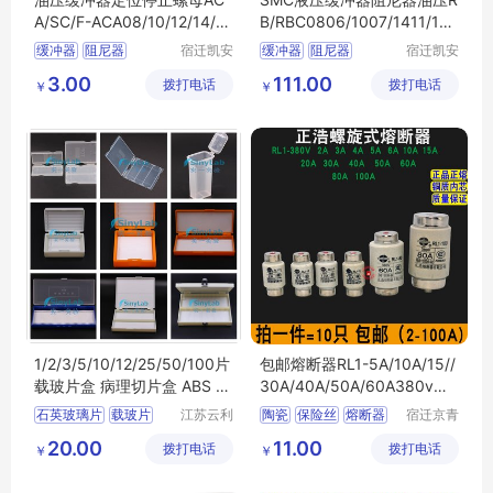
A/SC/F-ACA08/10/12/14/1
B/RBC0806/1007/1411/141
6/20/25/27-LM
2/2015/0604
缓冲器
阻尼器
宿迁凯安
缓冲器
阻尼器
宿迁凯安
信息科技
信息科技
油压缓冲器
液压阻尼
油压缓冲器
液压阻尼
3.00
111.00
拨打电话
有限公司
拨打电话
有限公司
￥
￥
1/2/3/5/10/12/25/50/100片
包邮熔断器RL1-5A/10A/15//
载玻片盒 病理切片盒 ABS 加
30A/40A/50A/60A380v螺
厚
旋式陶瓷保险丝
石英玻璃片
载玻片
江苏云利
陶瓷
保险丝
熔断器
宿迁京青
恒电子商
尔电子商
超薄片
病理切片
保险丝管
配件
20.00
11.00
拨打电话
务有限公
拨打电话
务有限公
￥
￥
显微镜玻璃片
司
司