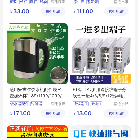
滚珠
丝杆
螺杆
导轨
宿迁庭沃
养生壶
煮茶壶
宿迁市唯
电子商务
信尔贸易
升降
家用药罐
煮药罐
33.00
111.00
拨打电话
有限公司
拨打电话
有限公司
￥
￥
家用煎药壶
适用安吉尔饮水机配件烧水
FJ6/JTS2多用途接线端子分
壶加热杯1189/1199/1099/1
线盒一进4/6/8/9/12出导轨
387/2486
式电线连接器
饮水器配件
过滤器
宿迁京青
接线端子
接线柱
宿迁京酷
尔电子商
电子商务
配件
抽水管
防尘塞
连接器
接头
分线器
171.00
13.00
拨打电话
务有限公
拨打电话
有限公司
￥
￥
司