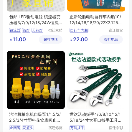
包邮 LED驱动电源 镇流器变
正新轮胎电动自行车内胎10/
压器3/7/9/12/18/24W恒流
12/14/16/18/20/22X2.125/
筒灯天花射灯
2.5/3.0寸
镇流器
筒灯
天花灯
宿迁京酷
自行车内胎
宿迁凯安
电子商务
信息科技
射灯
变压器
儿童自行车内胎
11.00
22.00
拨打电话
有限公司
拨打电话
有限公司
￥
￥
自行车内胆
电动车内胎
轮胎内胆
汽油机抽水机自吸泵1/1.5/2/
世达活动扳手4/6/8/10/12/1
2.5/3/4寸塑料花篮底阀止回
5/18/24寸大开口扳手工具小
阀 莲蓬头
活络扳子
止回阀
花篮头
宿迁烁德
万能扳手
宿迁京彩