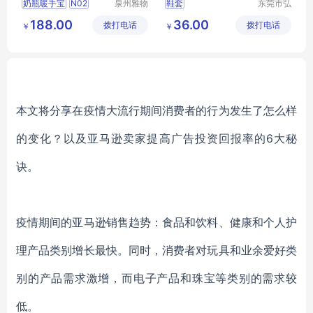
奶瓶暖手宝
N02
泉州雅物
鞋套
东莞市弘
贸易有限
维净化科
公司开工活动
188.00
36.00
拨打电话
公司
拨打电话
技有限公
￥
￥
商务礼品
MY
HK
T
司
77
本文将分享在疫情大流行期间消费者的行为发生了怎么样
的变化？以及亚马逊卖家提高广告投资回报率的6大秘
诀。
疫情期间的亚马逊销售趋势：食品和饮料、健康和个人护
理产品类别增长最快。同时，消费者对玩具和业余爱好类
别的产品需求激增，而电子产品和珠宝等类别的需求较
低。