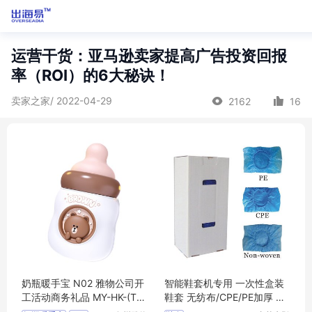
运营干货：亚马逊卖家提高广告投资回报
率（ROI）的6大秘诀！
卖家之家/ 2022-04-29
2162
16
奶瓶暖手宝 N02 雅物公司开
智能鞋套机专用 一次性盒装
工活动商务礼品 MY-HK-(T)-
鞋套 无纺布/CPE/PE加厚 低
77
筒 蓝色