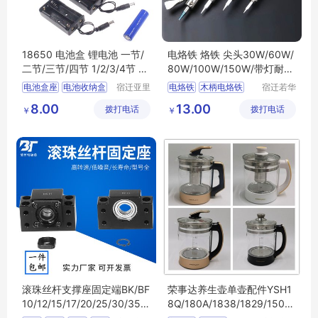
18650 电池盒 锂电池 一节/
电烙铁 烙铁 尖头30W/60W/
二节/三节/四节 1/2/3/4节 并
80W/100W/150W/带灯耐高
联 串联
温外热式电烙铁
电池盒座
电池收纳盒
宿迁亚里
电烙铁
木柄电烙铁
宿迁若华
珀电子商
信息科技
电池盒
纽扣电池
数显烙铁
8.00
13.00
拨打电话
务有限公
拨打电话
有限公司
￥
￥
带线充电盒
家用烙铁工具
司
电烙铁套装
滚珠丝杆支撑座固定端BK/BF
荣事达养生壶单壶配件YSH1
10/12/15/17/20/25/30/35/4
8Q/180A/1838/1829/150B/
0 轴承座
20K/1818/1857