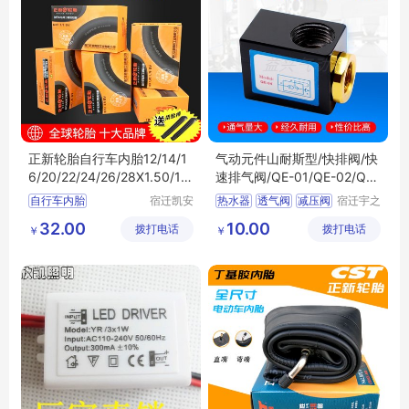
正新轮胎自行车内胎12/14/1
气动元件山耐斯型/快排阀/快
6/20/22/24/26/28X1.50/1.7
速排气阀/QE-01/QE-02/QE-
5/1.95/138
03/QE-04
自行车内胎
宿迁凯安
热水器
透气阀
减压阀
宿迁宇之
信息科技
婷电子商
儿童自行车内胎
止回阀
放气阀
32.00
10.00
拨打电话
有限公司
拨打电话
务有限公
￥
￥
自行车内胆
司
电动车内胎
轮胎内胆