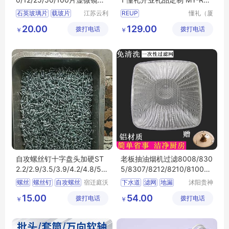
片盒存放板
H-(T)-04
石英玻璃片
载玻片
江苏云利
REUP
懂礼（厦
恒电子商
门）供应
超薄片
病理切片
自动感应洗手液机
20.00
129.00
拨打电话
务有限公
拨打电话
链有限公
￥
￥
显微镜玻璃片
W01
开业礼品定制
司
司
MY
RRJH
T
04
自攻螺丝钉十字盘头加硬ST
老板抽油烟机过滤8008/830
2.2/2.9/3.5/3.9/4.2/4.8/5.
5/8307/8212/8210/8100一
5/6.3镀锌
次性通用网罩
螺丝
螺丝钉
自攻螺丝
宿迁庭沃
下水道
滤网
地漏
沭阳贵神
电子商务
速亦电子
十字
扁头
过滤
卫生间
15.00
54.00
拨打电话
有限公司
拨打电话
商务有限
￥
￥
公司