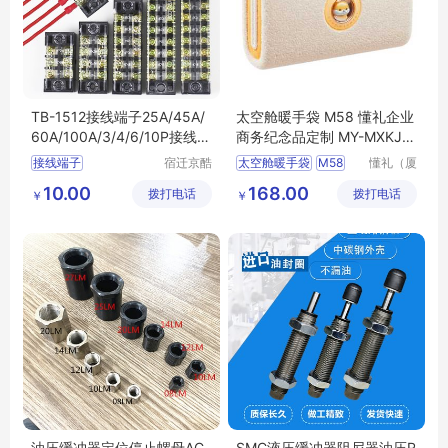
TB-1512接线端子25A/45A/
太空舱暖手袋 M58 懂礼企业
60A/100A/3/4/6/10P接线柱
商务纪念品定制 MY-MXKJ-
TBC日式端子排
(T)-48
接线端子
宿迁京酷
太空舱暖手袋
M58
懂礼（厦
电子商务
门）供应
防水接线端子
接线柱
企业商务
纪念品定制
10.00
168.00
拨打电话
有限公司
拨打电话
链有限公
￥
￥
高频瓷接线柱
MY
MXKJ
T
48
司
大功率接线柱
油压缓冲器定位停止螺母AC
SMC液压缓冲器阻尼器油压R