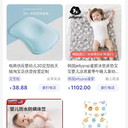
电商供应婴幼儿3D定型枕天
韩国jellypop凝胶冰垫床垫宝
猫淘宝店供货按需定制
宝婴儿凉席夏季午睡儿童幼
儿园席子
定型枕
众享实业
韩国jellypop凝胶
颍上星源
（东莞）
科技发展
38.88
1102.00
拨打电话
有限公司
拨打电话
有限公司
￥
￥