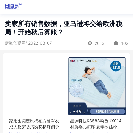
卖家所有销售数据，亚马逊将交给欧洲税
局！开始秋后算账？
蓝海亿观网/ 2022-03-07
2013
102
家用围裙定制棉布方格罩衣
星源科技KS588粉色UX014
成人反穿防污绣花棉麻倒褂
材质婴儿凉席 夏季冰丝冷感
有袖
透气幼儿园垫