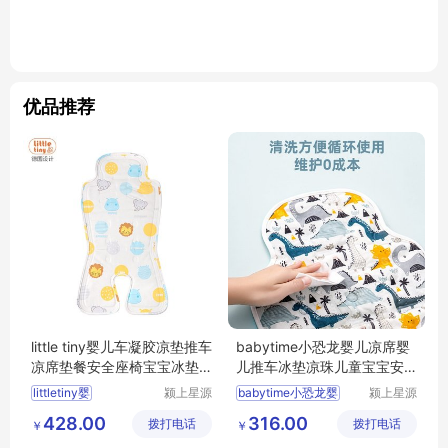
优品推荐
little tiny婴儿车凝胶凉垫推车
babytime小恐龙婴儿凉席婴
凉席垫餐安全座椅宝宝冰垫
儿推车冰垫凉珠儿童宝宝安
通用夏
全座椅通用夏
littletiny婴
颍上星源
babytime小恐龙婴
颍上星源
科技发展
科技发展
428.00
316.00
拨打电话
有限公司
拨打电话
有限公司
￥
￥