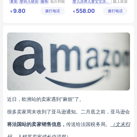
童装
婴幼儿寝居
服饰
临沂邦能
婴儿凉席儿童宝宝凉感垫冷
颍上星源
劳保用品
科技发展
罩衣
9.80
558.00
拨打电话
有限公司
拨打电话
有限公司
￥
￥
“麻烦”了。
近日，欧洲站的卖家遇到
很多卖家周末收到了亚马逊通知。二月底之前，亚马逊会
将法国站的卖家销售信息，
传送给法国税务局。
（文末扫
码，入精英卖家成长交流群）