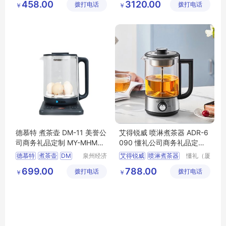
458.00
3120.00
拨打电话
链有限公
拨打电话
有限公司
￥
￥
小礼品网站
MY
JMN
司
T
82
德慕特 煮茶壶 DM-11 美誉公
艾得锐威 喷淋煮茶器 ADR-6
司商务礼品定制 MY-MHMY-
090 懂礼公司商务礼品定制
(T)-26
MY-LXH-(T)-12
德慕特
煮茶壶
DM
泉州经济
艾得锐威
喷淋煮茶器
懂礼（厦
技术开发
门）供应
11
公司商务礼品定制
ADR
6090
699.00
788.00
拨打电话
区美誉商
拨打电话
链有限公
￥
￥
MY
MHMY
T
26
公司商务礼品定制
MY
贸有限公
司
LXH
T
12
司