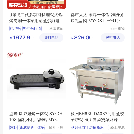
()摩飞二代多功能料理锅火锅
都市太太 涮烤一体锅 雅物促
烤肉涮一体家用蒸煮炒煎电
销礼品网 MY-DSTT-Y-(T)-7
烤锅M2
8
料理锅
料理锅行情
阜阳鑫佰
泉州雅物
汇科技有
贸易有限
电烤锅
1977.90
826.00
拨打电话
限公司
拨打电话
公司
￥
￥
电烤锅厂家直销
料理锅图片
盛野 康威涮烤一体锅 SY-DH
荻州BH639 DA032商用煮饺
108 懂礼小礼品网站 MY-JM
子炉锅 煮面冒菜烫菜麻辣烫
N-(T)-82
多功能锅炉
盛野
康威涮烤一体锅
懂礼（厦
荻州煮饺子炉锅商用下煮
颍上星源
门）供应
科技发展
SY
DH108