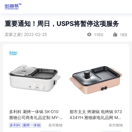
重要通知！周日，USPS将暂停这项服务
卖家之家/ 2022-02-25
1160
189
多利科 涮烤一体锅 SK-D10
都市太太 烤涮锅 电烤锅 973
雅物公司商务礼品定制 MY-Y
434YH 雅物家电礼品网 MY-
DSY-(T)-15
DSTT-Y-(T)-65
多利科
涮烤一体锅
泉州雅物
泉州雅物
贸易有限
贸易有限
SK
D10