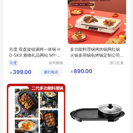
珩度 双盘旋钮涮烤一体锅 H
多功能料理锅烤肉锅网红锅
D-SK9 雅物礼品网站 MY-HD
火锅多用锅电烤锅定制公司
KJ-(T)-36
广告礼品
珩度
泉州雅物
浙江红素
贸易有限
实业有限
双盘旋钮涮烤一体锅
890.00
399.00
￥
拨打电话
公司
公司
￥
HD
SK9
礼品网站
MY
HDKJ
T
36