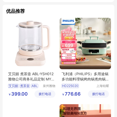
优品推荐
艾贝丽 煮茶壶 ABL-YSH012
飞利浦（PHILIPS）多用途锅
雅物公司商务礼品定制 MY-A
多功能料理锅烤肉锅煮肉锅
BL-(T)-118
家用电热火锅网红款HD225
艾贝丽
煮茶壶
ABL
泉州雅物
HD225020
上海铂耀
0/20挺值
贸易有限
照明器材
YSH012
399.00
776.66
拨打电话
公司
拨打电话
有限公司
￥
￥
公司商务礼品定制
MY
T
118