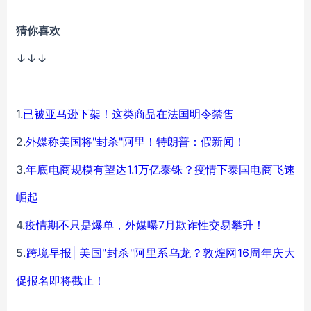
猜你喜欢
↓↓↓
1.
已被亚马逊下架！这类商品在法国明令禁售
2.
外媒称美国将"封杀"阿里！特朗普：假新闻！
3.
年底电商规模有望达1.1万亿泰铢？疫情下泰国电商飞速
崛起
4
.
疫情期不只是爆单，外媒曝7月欺诈性交易攀升！
5.
跨境早报| 美国"封杀"阿里系乌龙？敦煌网16周年庆大
促报名即将截止！