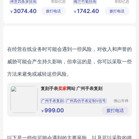
禅意四条屏挂画
阜阳亿恩
梅兰竹菊挂画
阜阳亿恩
仪器设备
仪器设备
禅意四条屏挂画行情
梅兰竹菊挂画行情
3074.40
1742.40
拨打电话
有限公司
拨打电话
有限公司
￥
￥
挂画
装饰画
挂画
装饰画
装饰画厂家直销
装饰画厂家直销
在经营在线业务时可能会遇到一些风险，对收入和声誉的
威胁可能会产生持久影响，但幸运的是，你可以采取一些
方法来避免或减轻这些风险。
复刻手表
卖家
网站 广州手表复刻
广州手表复刻
广州髙仿手表定制Ⅴ信号
佛山市禅
城区伊莎
帝舵格林尼治复刻
广州手表复刻
微购服装
999.00
拨打电话
￥
商行
广州髙仿手表定制Ⅴ信号
以下是一些你可能会遇到的主要风险，以及可以采取的措