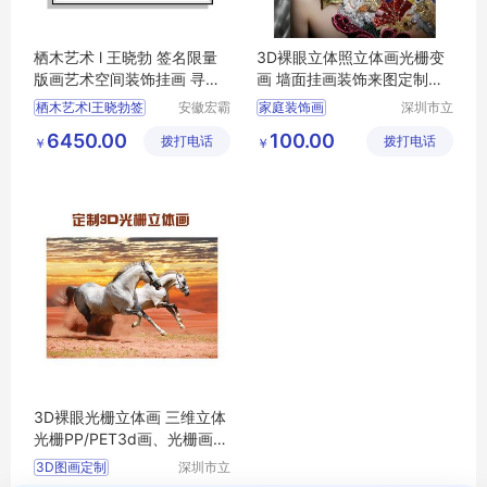
栖木艺术 l 王晓勃 签名限量
3D裸眼立体照立体画光栅变
版画艺术空间装饰挂画 寻找
画 墙面挂画装饰来图定制批
光明NO.3
量lenticular
栖木艺术l王晓勃签
安徽宏霸
家庭装饰画
深圳市立
机械设备
体久久科
现代简约挂画
6450.00
100.00
拨打电话
有限公司
拨打电话
技有限公
￥
￥
墙面挂画装饰
司
定制3D立体画
客厅装饰画
3D裸眼光栅立体画 三维立体
光栅PP/PET3d画、光栅画卡
片lenticular
3D图画定制
深圳市立
体久久科
三维立体图定制