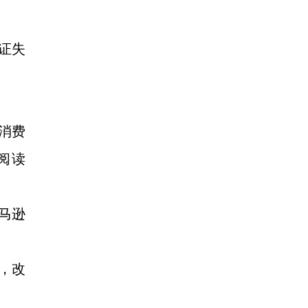
证失
消费
阅读
马逊
，改