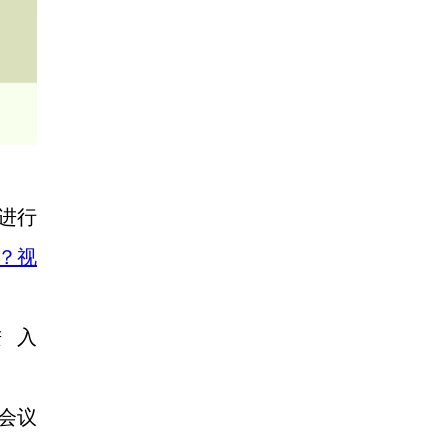
进行
？视
进入
 会议