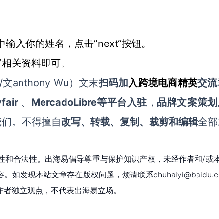
下方的框中输入你的姓名，点击”next“按钮。
写相关资料即可。
文anthony Wu
）文末
扫码
加
入
跨境电商精英
交流
fair
MercadoLibre等平台入驻
、
，
品牌文案策划
我们。不得擅自
改写、转载、复制、裁剪和编辑
全部
性和合法性。出海易倡导尊重与保护知识产权，未经作者和/或
现本站文章存在版权问题，烦请联系chuhaiyi@baidu.c
作者独立观点，不代表出海易立场。