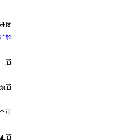
难度
详解
，通
频通
3个可
证通