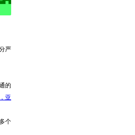
分严
通的
，亚
多个