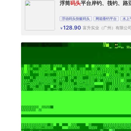
浮筒
码头
平台岸钓、筏钓、路
浮动码头快艇码头
网箱垂钓平台
水上
128.90
富升实业（广州）有限公
￥