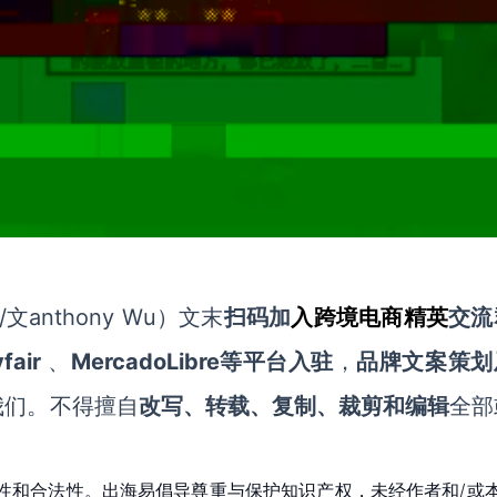
文anthony Wu
）文末
扫码
加
入
跨境电商精英
交流
fair
MercadoLibre等平台入驻
、
，
品牌文案策划
我们。不得擅自
改写、转载、复制、裁剪和编辑
全部
性和合法性。出海易倡导尊重与保护知识产权，未经作者和/或