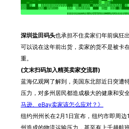
深圳盐田码头
也承担不住卖家们年前疯狂
可以说在这年前出货，卖家的货不是被卡
重。
(文末扫码加入精英卖家交流群)
蓝海亿观网了解到，美国东北部近日突遭
压力，对多州居民都造成极大的健康和安
eBay卖家该怎么应对？》
马逊、
2月1日宣布，纽约市即周边
纽约州州长在
州造成的物流运输压力，甚至有上千趟航