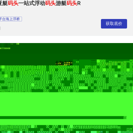
亚艇
码头
一站式浮动
码头
游艇
码头
R
平台海上浮桥
获取底价
司