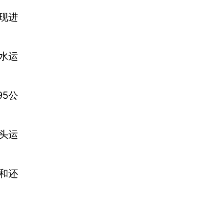
现进
水运
95公
码头运
。
和还