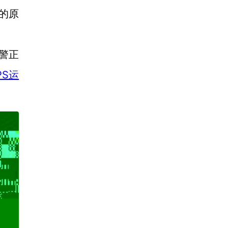
的原
警正
PS运