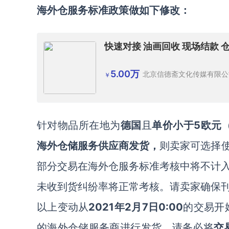
海外仓服务标准政策做如下修改：
快速对接 油画回收 现场结款 
5.00万
北京信德斋文化传媒有限公
￥
针对物品所在地为
德国
且
单价小于5欧元
海外仓储服务供应商发货，
则卖家可选择使用
部分交易在海外仓服务标准考核中将不计
未收到货纠纷率将正常考核。请卖家确保
以上变动从
2021年2月7日0:00
的交易开
的海外仓储服务商进行发货，请务必将
交