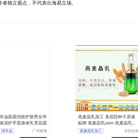
作者独立观点，不代表出海易立场。
羊油面霜润肤护肤男女学
燕麦晶乳加工 美容院种子原液
保湿护手霜身体乳雪花霜
贴牌 燕麦晶乳oem 燕麦晶乳生
产厂家
绵羊油
广州雅颂
燕麦晶乳加工
永恒生
化妆品制
科技研
保湿霜
美容院种子原液贴牌