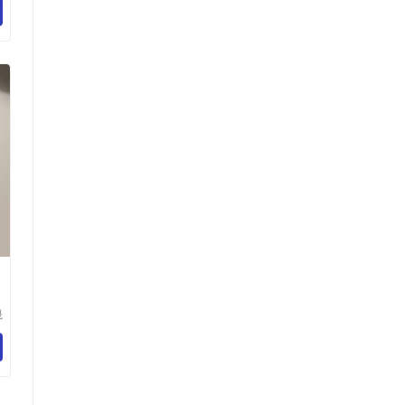
）
司
晟
有