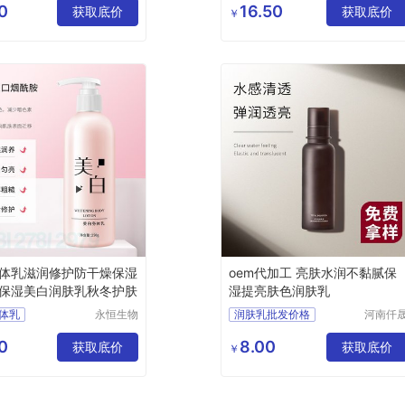
造有限公
（广州
0
16.50
获取底价
燕麦晶乳oem
获取底价
￥
司
有限公
燕麦晶乳生产厂家
化妆品加工厂
体乳滋润修护防干燥保湿
oem代加工 亮肤水润不黏腻保
保湿美白润肤乳秋冬护肤
湿提亮肤色润肤乳
体乳
永恒生物
润肤乳批发价格
河南仟
科技研究
棠药业
体乳批发
润肤乳供应厂家直销
（广州）
限公司
0
8.00
体乳加工
获取底价
润肤乳行情报价
获取底价
￥
有限公司
体乳OEM
润肤乳供求信息
加工