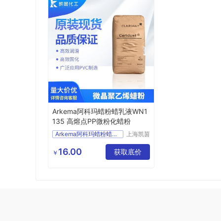
Arkema阿科玛蜡粉蜡乳液WN1
135 高熔点PP微粉化蜡粉
Arkema阿科玛蜡粉蜡乳液
上海凯茵
化工有限
蜡粉蜡乳液
公司
16.00
乳液WN1135
获取底价
￥
蜡粉蜡乳液WN1135
阿科玛蜡粉蜡乳液