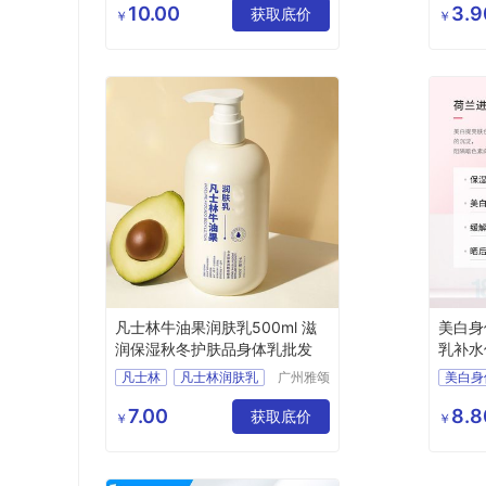
有限公司
10.00
3.9
平滑紧实精华液
获取底价
身体乳
￥
￥
面部肌肤松驰
凡士林牛油果润肤乳500ml 滋
美白身
润保湿秋冬护肤品身体乳批发
乳补水
凡士林
凡士林润肤乳
广州雅颂
美白身
化妆品制
凡士林身体乳
美白身
造有限公
7.00
8.8
牛油果身体乳
获取底价
美白身
￥
￥
司
秋冬身体乳
美白身
化妆品