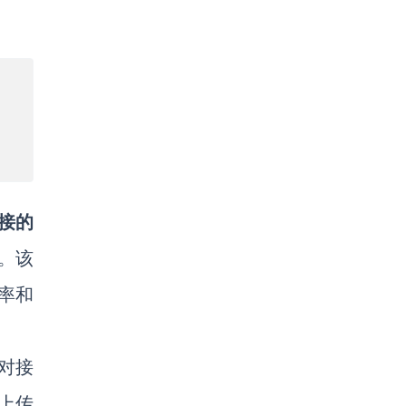
接的
务。该
率和
对接
上传