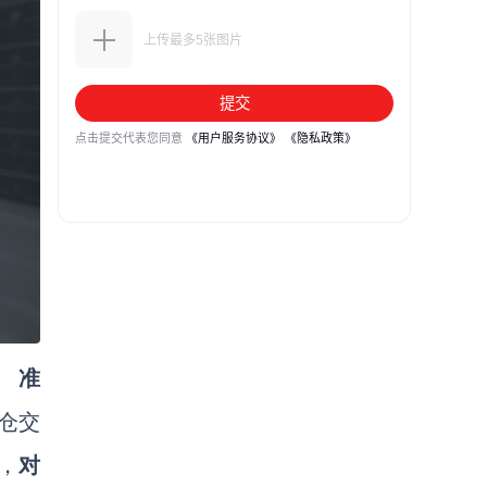
准
外仓交
，
对