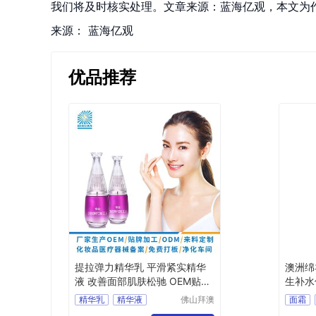
我们将及时核实处理。文章来源：蓝海亿观，本文为
来源：
蓝海亿观
优品推荐
提拉弹力精华乳 平滑紧实精华
澳洲绵
液 改善面部肌肤松驰 OEM贴牌
生补水
加工
精华乳
精华液
佛山拜澳
面霜
生物科技
提拉弹力精华乳
润肤膏