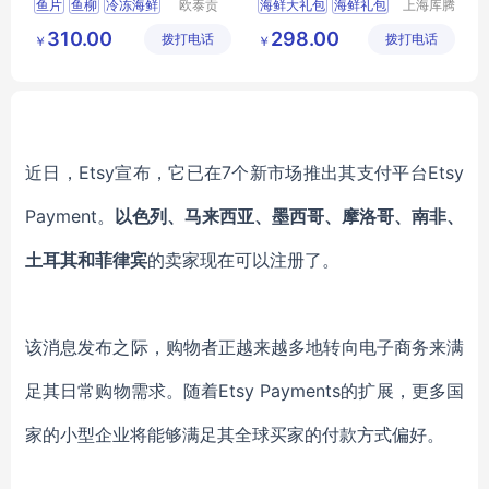
鱼片
鱼柳
冷冻海鲜
欧泰贡
海鲜大礼包
海鲜礼包
上海库腾
（广东）
实业有限
龙利鱼
鱼类
海鲜团购
海鲜券
310.00
298.00
拨打电话
食品有限
拨打电话
公司
￥
￥
公司
近日，Etsy宣布，它已在7个新市场推出其支付平台Etsy
Payment。
以色列、马来西亚、墨西哥、摩洛哥、南非、
土耳其和菲律宾
的卖家现在可以注册了。
该消息发布之际，购物者正越来越多地转向电子商务来满
足其日常购物需求。随着Etsy Payments的扩展，更多国
家的小型企业将能够满足其全球买家的付款方式偏好。