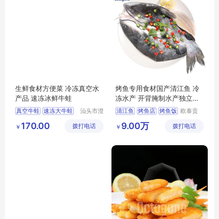
生鲜食材方便菜 冷冻真空水
烤鱼专用食材国产清江鱼 冷
产品 速冻冰鲜牛蛙
冻水产 开背腌制水产独立包
装
真空牛蛙
速冻大牛蛙
汕头市澄
清江鱼
烤鱼店
烤鱼饭
欧泰贡
海区霖荫
（广东）
酒店食材冰鲜牛蛙
烤鱼专用食材
170.00
9.00万
拨打电话
水产有限
拨打电话
食品有限
￥
￥
海鲜水产品
烤鱼爆品
公司
公司