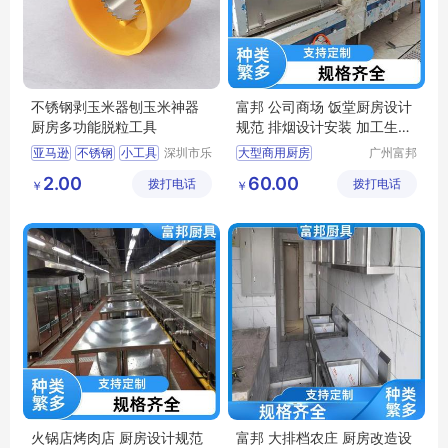
不锈钢剥玉米器刨玉米神器
富邦 公司商场 饭堂厨房设计
厨房多功能脱粒工具
规范 排烟设计安装 加工生产
厂家
亚马逊
不锈钢
小工具
深圳市乐
大型商用厨房
广州富邦
众文化科
厨具设备
厨房工程布局
2.00
60.00
拨打电话
技有限公
拨打电话
工程有限
￥
￥
饭堂厨房设备
司
公司
厨房整体解决方案
湘菜馆厨房设备
火锅店烤肉店 厨房设计规范
富邦 大排档农庄 厨房改造设