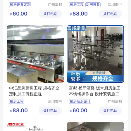
煤气灶商用
厨房设备定制
广州富邦
厨房工程
厨房设备
深圳市中
厨具设备
汇厨具设
大型商用厨房
60.00
88.00
拨打电话
工程有限
拨打电话
备有限公
￥
￥
厨房炊事设备
公司
司
厨房整体解决方案
厨具供应商
中汇品牌厨房工程 规格齐全
富邦 餐厅酒楼 饭堂厨房施工
定制加工流程正规
不锈钢操作台 设计安装施工
厨房工程
深圳市中
厨房后厨设计
广州富邦
汇厨具设
厨具设备
厨房工程厂家
厨具商用设备
88.00
60.00
拨打电话
备有限公
拨打电话
工程有限
￥
￥
厨房炊事设备
司
公司
学校厨房工程
厨房改造设计