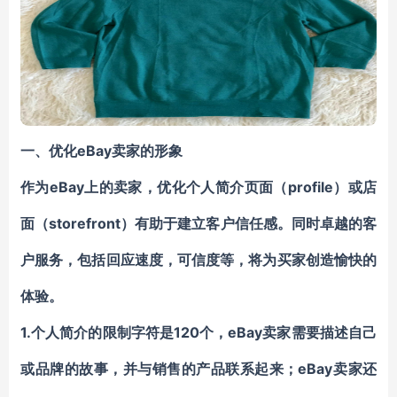
eBay
一、优化
卖家
的
形象
eBay
profile）或
作为
上的卖家，优化
个人简介页面（
店
storefront）有助于建立客户信任感。同时
面
（
卓越的客
户服务
，
包括回应速度，可信度等，
将为买家创造愉快的
体验。
1.
120个，
eBay卖家
个人简介的限制字符是
需要描述自己
eBay卖家还
或品牌的故事，并与销售的产品
联系起来
；