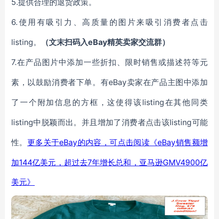
5.
提供
合理
的退货政策。
6.
使用有吸引力、高质量的图片来
吸引消费者
点击
listing。
eBay
（文末扫码入
精英卖家交流群）
7.
在
产品
图片中添加一些折扣、限时销售或描述符等元
eBay卖家在产品主图
素，以
鼓励消费者下单
。
有
中添加
listing
了一个附加信息的
方
框，这使得
该
在其他
同类
listing
listing
中脱颖而出。
并且
增加了
消费者
点击
该
可能
eBay的内容，可点击阅读《eBay销售额增
性。
更多关于
加144亿美元，超过去7年增长总和，亚马逊GMV4900亿
美元》