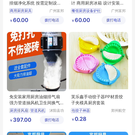
排烟净化系统 按需定制设计
计 商用厨房冰箱 设计安装施
富邦
工
商用厨房厨具
广州富邦
餐馆厨房设备炉灶
广州富邦
厨具设备
厨具设备
厨房设备定制
饭堂厨房施工
60.00
60.00
拨打电话
工程有限
拨打电话
工程有限
￥
￥
餐饮厨具设备
厨房设计规范
公司
公司
厨房工程布局
厨具安装服务
厨房施工方案
千人饭堂厨房
免安装家用厨房油烟排气扇
芙乐鑫手动饺子器PP材质饺
强力管道抽风机卫生间换气
子夹模具厨房套装
扇租房排风扇
厨房排风扇
管道风机
沭阳县功
包饺子神器
郑州航空
行赏亦电
港区芙乐
家用换气扇
包饺子工具
0.28
397.00
￥
拨打电话
子商务有
鑫日用百
￥
卫生间排风扇
厨房小工具
限公司
货店
厨房抽风机