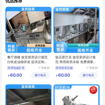
优品推荐
餐厅酒楼 饭堂厨房设计规范
饭店星巴克 饭堂厨房设计规
白铁皮油烟管道 提供定制方
范 商用厨房冰箱 免费测量安
案 富邦
装 富邦
商用电磁炉具
广州富邦
商用厨房设施
广州富邦
厨具设备
厨具设备
厨房后厨设计
厨房后厨设计
60.00
60.00
拨打电话
工程有限
拨打电话
工程有限
￥
￥
饭堂电磁炉
厨具安装服务
公司
公司
单位厨房工程
不锈钢洗刷台
饭堂厨房设计规范
厨房整体解决方案