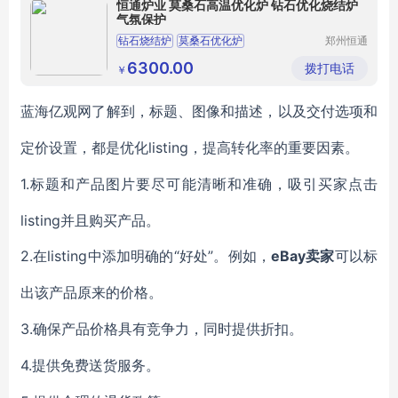
恒通炉业 莫桑石高温优化炉 钻石优化烧结炉
气氛保护
钻石烧结炉
莫桑石优化炉
郑州恒通
炉业有限
钻石高温烧结炉
莫桑石热处理炉
公司
6300.00
拨打电话
￥
蓝海亿观网了解到，
标题、图像和描述，以及交付选项和
listing，提高转化率的重要因素。
定价设置
，
都
是优化
1.
标题和
产品图片
要尽可能清晰和准确
，
吸引买家点击
listing并且购买产品。
2.
listing
“
”
eBay卖家
在
中添加明确的
好处
。例如，
可以
标
出该产品原来
的价格。
3.
确保
产品
价格具有竞争力
，
同时
提供折扣。
4.
提供免费送货
服务
。