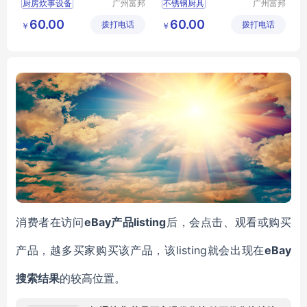
厨房炊事设备
广州富邦
不锈钢厨具
广州富邦
厨具设备
厨具设备
厨房施工方案
公司厨房设备
60.00
60.00
拨打电话
工程有限
拨打电话
工程有限
￥
￥
厨房设备配套
学校厨房工程
公司
公司
厨房不锈钢定做
饭堂厨房设计规范
不锈钢洗刷台
厨房设计规范
eBay
listing
消费者
在访问
产品
后
，
会点击、观看或购买
listing就会出现在
eBay
产品，越多买家购买该产品，该
搜索结果
的较高位置。