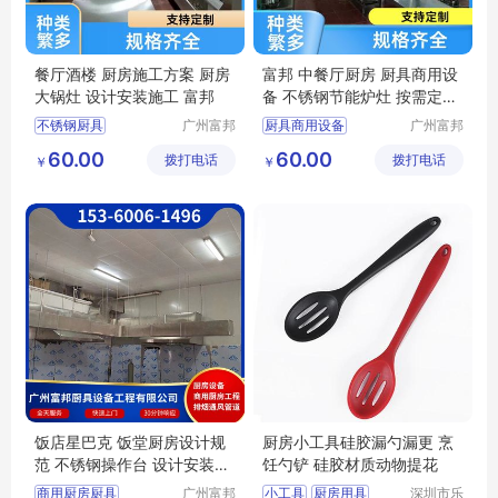
餐厅酒楼 厨房施工方案 厨房
富邦 中餐厅厨房 厨具商用设
大锅灶 设计安装施工 富邦
备 不锈钢节能炉灶 按需定制
设计
不锈钢厨具
广州富邦
厨具商用设备
广州富邦
厨具设备
厨具设备
学校厨房工程
厨房炊事设备
60.00
60.00
拨打电话
工程有限
拨打电话
工程有限
￥
￥
厨房设计规范
饭堂电磁炉
公司
公司
食堂厨房设备
饭堂厨房设计规范
千人饭堂厨房
食堂厨房设备
饭店星巴克 饭堂厨房设计规
厨房小工具硅胶漏勺漏更 烹
范 不锈钢操作台 设计安装施
饪勺铲 硅胶材质动物提花
工 富邦
商用厨房厨具
广州富邦
小工具
厨房用具
深圳市乐