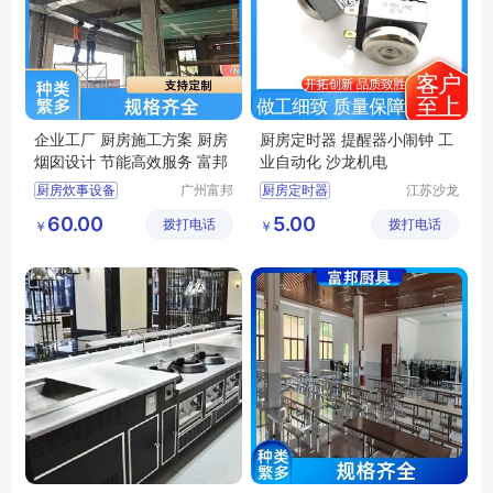
企业工厂 厨房施工方案 厨房
厨房定时器 提醒器小闹钟 工
烟囱设计 节能高效服务 富邦
业自动化 沙龙机电
厨房炊事设备
广州富邦
厨房定时器
江苏沙龙
厨具设备
机电科技
餐馆厨房设备炉灶
提醒器小闹钟
60.00
5.00
拨打电话
工程有限
拨打电话
有限公司
￥
￥
厨房施工方案
工业自动化
公司
单位厨房工程
饭堂厨房设计规范