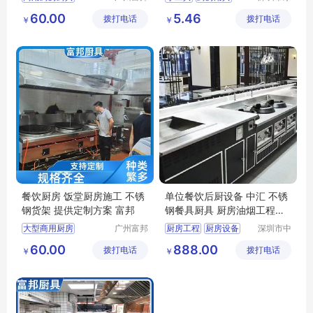
厨具设备
众文化科
饭堂电磁炉
60.00
5.46
拨打电话
工程有限
拨打电话
技有限公
￥
￥
厨房设计哪家专业
公司
司
厨具安装服务
厨房整体解决方案
餐饮厨房 饭堂厨房施工 不锈
单位餐饮后厨设备 中汇 不锈
钢货架 提供定制方案 富邦
钢餐具厨具 厨房油烟工程设
计安装
大型商用厨房
广州富邦
厨房工程
厨房设备
深圳市中
厨具设备
汇厨具设
饭堂厨房设备
商用厨房
60.00
888.00
拨打电话
工程有限
拨打电话
备有限公
￥
￥
厨房炊事设备
酒店厨房工程
公司
司
厨房设计哪家专业
学校厨房工程
千人饭堂厨房