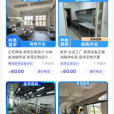
公司商场 厨房后厨设计 白铁
富邦 企业工厂 厨房设备定做
皮油烟管道 按需定制设计 富
油烟净化器 提供定制方案
邦
餐馆厨房设备炉灶
广州富邦
厨房后厨设计
广州富邦
厨具设备
厨具设备
单位厨房工程
厨房设备维修更换
60.00
60.00
拨打电话
工程有限
拨打电话
工程有限
￥
￥
饭堂厨房设计规范
厨房炊事设备
公司
公司
厨房不锈钢定做
单位厨房工程
厨房设计规范
厨房设备配套