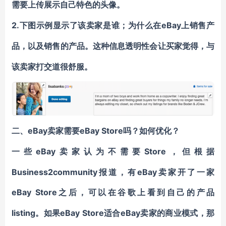
需要上传展示自己特色
的头像。
2.
eBay上
下图示例显示了该卖家是谁；
为什么在
销售产
品，以及销售的产品。
这种
信息
透明性会让买家觉得
，
与
该卖家
打交道很舒服。
eBay卖家需要
eBay
Store吗？如何优化？
二、
eBay卖家认为不需要
Store
一些
，
但根据
Business2community报道，有eBay卖家开了一家
eBay
Store
之后，
可以在
谷歌
上看到自己的
产品
listing
eBay Store适合eBay卖家
。如果
的
商业模式，
那