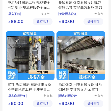
中汇品牌厨房工程 规格齐全
餐饮厨房 饭堂厨房设计规范
可定制 正规流程服务全面且
镀锌风管 节能高效服务 富邦
贴心
厨房工程
深圳市中
餐饮厨具设备
广州富邦
汇厨具设
厨具设备
厨房工程厂家
厨房后厨设计
88.00
60.00
拨打电话
备有限公
拨打电话
工程有限
￥
￥
厨房工程布局
司
公司
厨房设计规范
厨具供应商
富邦 酒店厨房 厨房炊事设备
酒店饭堂 用电厨房设备 抽油
不锈钢风管工程 免费测量安
烟风管 专业售后无忧 富邦
装
厨具商用设备
广州富邦
厨房后厨设计
广州富邦
厨具设备
厨具设备
公司厨房设备
厨房工程布局
60.00
60.00
拨打电话
工程有限
拨打电话
工程有限
￥
￥
学校厨房工程
厨房炊事设备
公司
公司
饭堂厨房设计规范
厨房施工方案