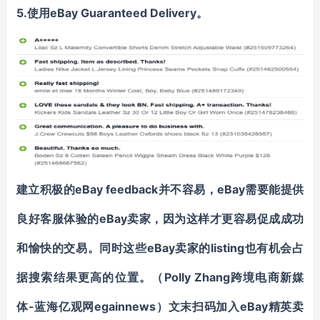
5.
eBay
Guaranteed Delivery
使用
。
eBay feedback
eBay需要能提供
建立积极的
并不容易，
良好客服体验的eBay卖家，因为这样才更容易促成
成功
eBay卖家
listing也有机会占
和愉快的交易
。
同时
这些
的
据搜索结果更高的位置。
Polly Zhang
（
跨境电商新媒
-蓝海亿观网egainnews）文末
eBay
体
扫码加入
精英卖