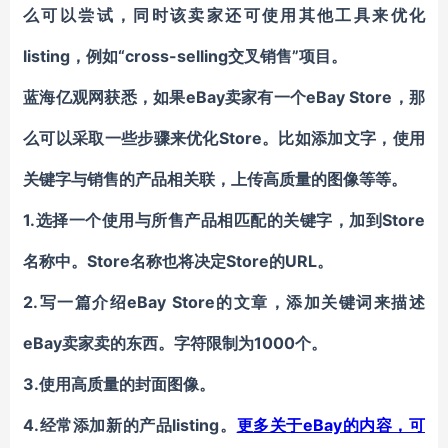
么可以尝试，同时该卖家还可使用
其他工具来优化
listing
“cross-selling
”
，例如
交叉销售
项目。
eBay卖家
eBay Store
蓝海亿观网获悉，
如果
有一个
，那
Store
么可以采取一些步骤来优化
。
比如
添加文字，使用
关键字与销售的产品
相关联
，
上传
高质量的图像
等等
。
1.选择一个使用与
Store
所
售产品相匹配的关键字
，
加到
Store
Store
URL。
名称
中
。
名称也将决定
的
2.写一篇介绍eBay Store
的文章，
添加
关键词来描述
eBay卖家
1000个。
卖的东西。字符
限制为
3.
使用高质量的封面图像。
4.
listing
eBay的内容，可
经常添加新的产品
。
更多关于