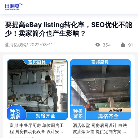
要提高eBay listing转化率，SEO优化不能
少！卖家简介也产生影响？
蓝海亿观网/ 2022-03-11
354
91
富邦 中餐厅厨房 单位厨房工
酒店饭堂 厨房后厨设计 白铁
程 厨房自动化设备 设计安装
皮油烟管道 提供定制方案 富
施工
邦