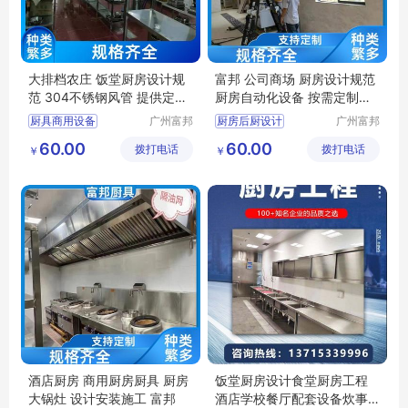
大排档农庄 饭堂厨房设计规
富邦 公司商场 厨房设计规范
范 304不锈钢风管 提供定制
厨房自动化设备 按需定制设
方案 富邦
计
厨具商用设备
广州富邦
厨房后厨设计
广州富邦
厨具设备
厨具设备
饭堂厨房设备
厨房设备维修更换
60.00
60.00
拨打电话
工程有限
拨打电话
工程有限
￥
￥
饭堂厨房设计规范
厨房工程布局
公司
公司
厨房设计规范
餐馆厨房设备炉灶
厨具安装服务
食堂厨房设备
酒店厨房 商用厨房厨具 厨房
饭堂厨房设计食堂厨房工程
大锅灶 设计安装施工 富邦
酒店学校餐厅配套设备炊事