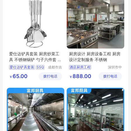
爱仕达铲具套装 厨房炒菜工
厨房设计 厨房设备工程 厨房
具 不锈钢锅铲 勺子六件套 S
设计定制服务 不锈钢
SQ-06G-UGO
爱仕达铲具套装
SSQ
成都市吉
酒店厨房工程
深圳市中
顺优品科
汇厨具设
06G
UGO
酒店厨房工程施工
65.00
888.00
拨打电话
技有限公
拨打电话
备有限公
￥
￥
厨房炒菜工具
厨房工程
厨具设备
司
司
不锈钢锅铲
商用厨房工程