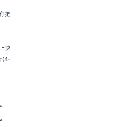
有把
逊上快
(4-