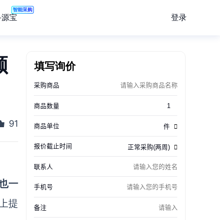
智能采购
登录
寻源宝
额
填写询价
91
也一
上提