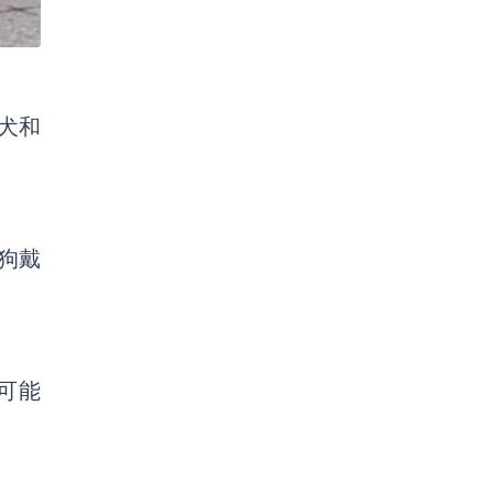
型犬和
狗戴
品可能