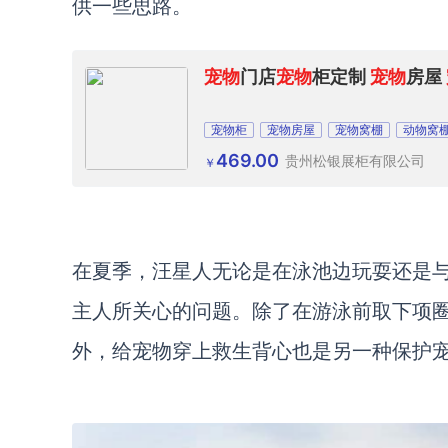
供一些思路。
宠物
门店
宠物
柜定制
宠物
房屋
宠物柜
宠物房屋
宠物窝棚
动物窝
469.00
贵州松银展柜有限公司
￥
在夏季，汪星人无论是在泳池边玩耍还是
主人所关心的问题。除了在游泳前取下项
外，给宠物穿上救生背心也是另一种保护