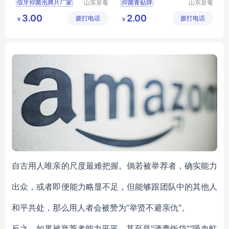
假牙抑菌泡腾片厂家
山东皇菴
抑菌膏贴牌
山东皇菴
堂药业有
堂药业有
委托生产假牙抑菌泡腾片
定制口腔抑菌凝胶
3.00
2.00
拨打电话
限公司
拨打电话
限公司
￥
￥
洗护清洁杀菌产品生产厂家
抑菌产品oem
自古用人唯亲的尺度最难把握。倘若被举荐者，确实能力
出众，或者即便能力略显不足，但能够跟团队中的其他人
“举贤不避亲仇”。
和平共处，那么用人者会被赞为
“酒囊饭袋”“吸血蛀
反之，如果被举荐者能力平平，甚至是