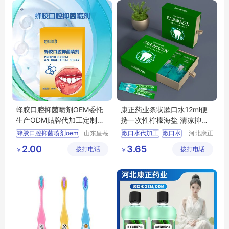
漱口水
蜂胶口腔抑菌喷剂OEM委托
康正药业条状漱口水12ml便
生产ODM贴牌代加工定制出
携一次性柠檬海盐 清凉抑菌
口外贸清洁喷剂
含漱液OEM
蜂胶口腔抑菌喷剂oem
山东皇菴
漱口水代加工
漱口水
河北康正
堂药业有
药业有限
清洁喷剂odm贴牌
一次性漱口水
2.00
3.65
拨打电话
限公司
拨打电话
公司
￥
￥
清洁喷剂贴牌加工
清凉抑菌含漱液
康正药业