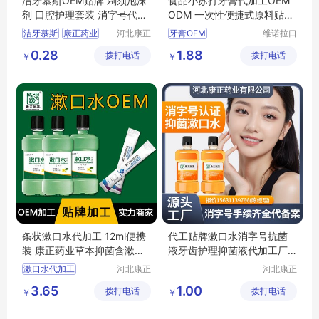
洁牙慕斯OEM贴牌 剃须泡沫
食品小苏打牙膏代加工OEM
剂 口腔护理套装 消字号代加
ODM 一次性便捷式原料贴牌
工厂 康正药业
厂家定制代工
洁牙慕斯
康正药业
河北康正
牙膏OEM
维诺拉口
药业有限
腔用品
剃须泡沫剂
厂家定制牙膏
0.28
1.88
拨打电话
公司
拨打电话
(广州)有
￥
￥
洁牙慕斯贴牌
牙膏一件代发
限公司
消字号代加工
厂家定制代工
贴牌代工
条状漱口水代加工 12ml便携
代工贴牌漱口水消字号抗菌
装 康正药业草本抑菌含漱液o
液牙齿护理抑菌液代加工厂
em贴牌
配方研发打样
漱口水代加工
河北康正
河北康正
药业有限
药业有限
草本抑菌含漱液
3.65
1.00
拨打电话
公司
拨打电话
公司
￥
￥
康正药业
含漱液oem贴牌