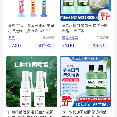
舒客 宝贝儿童成长牙刷 美泽
漱口水喷剂 漱口水 口腔护理
礼品定制 礼品代发 MY-ZKY
产品 生产厂家
C-L5-11
舒客
泉州美泽
漱口水加工
河北康正
贸易有限
药业有限
宝贝儿童成长牙刷
口腔护理产品
7.00
1.00
拨打电话
公司
拨打电话
公司
￥
￥
美泽
礼品代发
MY
喷剂生产厂家
加工
ZKYC
L5
11
漱口水
口腔抑菌喷雾 委托生产清新
漱口水代加工贴牌 清凉抑菌