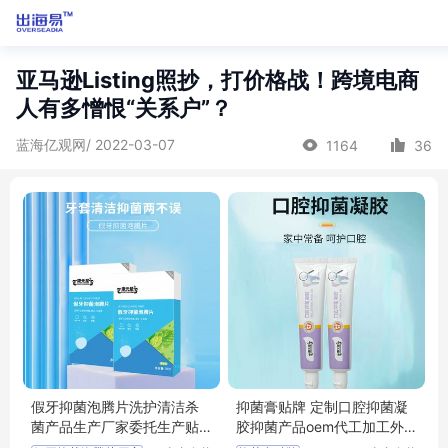
亚马逊Listing照抄，打价格战！跨境电商
人有多憎恨“关系户”？
蓝海亿观网/ 2022-03-07
1164
36
假牙抑菌泡腾片洗护清洁杀
抑菌膏贴牌 定制口腔抑菌凝
菌产品生产厂家委托生产贴
胶抑菌产品oem代工加工外
牌定制皇菴堂
贸出口皇菴堂