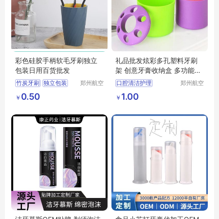
彩色硅胶手柄软毛牙刷独立
礼品批发炫彩多孔塑料牙刷
包装日用百货批发
架 创意牙膏收纳盒 多功能桌
面笔筒
竹炭牙刷
独立包装
郑州航空
口腔清洁护理
郑州航空
港区芙乐
港区芙乐
两元店日用百货
多功能桌面笔筒
0.50
1.00
￥
￥
鑫日用百
鑫日用百
牙刷软毛批发
礼品批发炫彩多孔塑料牙刷架
货店
货店
美妆日化