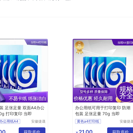
装 足张足量 双面A4办公
办公用纸可用于打印复印 防潮
0g 打印复印 当即
包装 足张足量 70g 当即
办公用纸A4
安徽捷晟
黄色a4打印纸
安徽捷
智造有限
智造有
办公用纸批发
双面A4办公用纸
公司
公司
00
21.00
4办公用纸
获取底价
a4复印纸
办公用纸
获取底价
￥