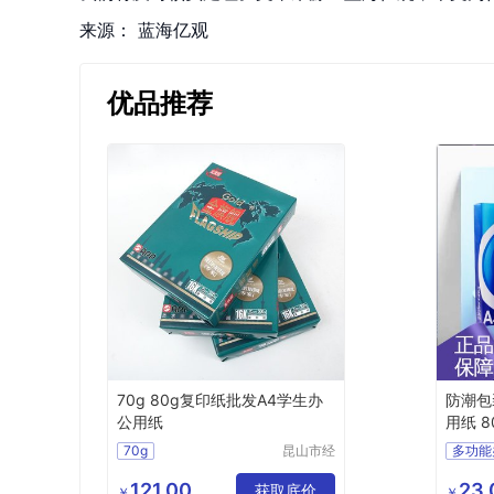
来源：
蓝海亿观
优品推荐
70g 80g复印纸批发A4学生办
防潮包
公用纸
用纸 8
70g
昆山市经
多功能
济技术开
80g复印纸批发A4学生办公用纸
多功能
发区万仕
121.00
23.
供应
办公文教
获取底价
双面A
￥
￥