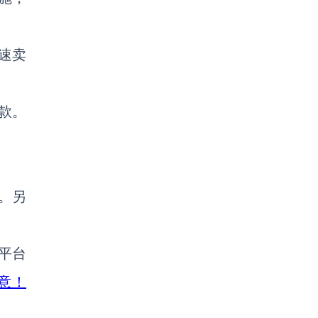
速卖
款。
。
另
平台
意！