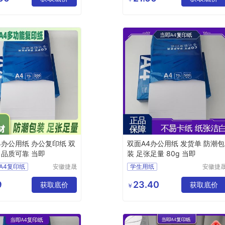
印纸
学生用纸
多功能办公用纸
4办公用纸 办公复印纸 双
双面A4办公用纸 发货单 防潮包
 品质可靠 当即
装 足张足量 80g 当即
A4复印纸
安徽捷晟
学生用纸
安徽捷
智造有限
智造有
打印纸
A4彩色无尘打印纸
公司
公司
9
23.40
纸
获取底价
彩色复印纸
办公用纸
获取底价
￥
4复印纸
商务复印纸
办公用纸批发