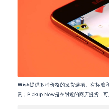
Wish
提供多种价格
的发货选项
。有标准
Pickup Now
贵
；
是
在附近的商店提货
，
可