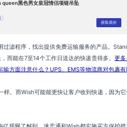
g his queen黑色男女皇冠情侣项链吊坠
链
获取底价
Stan
用过滤程序，找出提供
免费运输
服务的产品。
7
14个工作日
长，
而
能在
至
送达
的快递贵得多。
更多
UPS、EMS等物流商对包裹
运输方面注意什么？
Wish可能能更快让客户收到快递，
一样。而
因为它
Wish都
海亿观网了解到，速卖通和
实施买方保护措