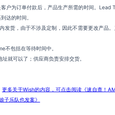
Lead 
是
客户为订单付款后
，
产品生产所需的时间。
裹到达的时间。
内发货，
由于不涉及定制，因此不需要更改产品。
Time不包括在等待
时间中。
地址就可以了
；
供应商
负责安排交货。
Wish
A
。
更多关于
的内容，可点击阅读《速自查！
铁娘子乐队也发案》
：