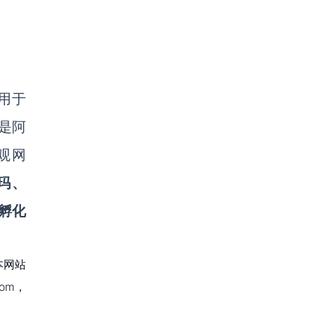
用于
是阿
观网
玛、
孵化
本网站
om，