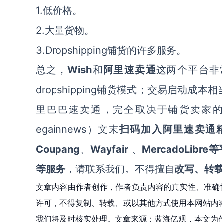
1.
低价格
。
2.
大量货物
。
3.Dropshipping
铺货的许多服务。
Wish
总之，
和
阿里速卖通
这两个平台非
dropshipping
铺货模式
；
交易
启动成本相
里巴巴速卖通
，
完全取决于
铺货卖家
egainnews）文末
扫码加入
阿里速卖通
Coupang
Wayfair
MercadoLibr
、
、
等服务
，请联系我们。不得擅自
改写、转
文章内容由作者创作，作者负责内容的真实性、准确
许可，不得复制、转载、或以其他方式使用本网站内容。如发
我们将及时核实处理。文章来源：蓝海亿观，本文为