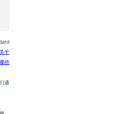
dard
关于
有哪些
们通
施，