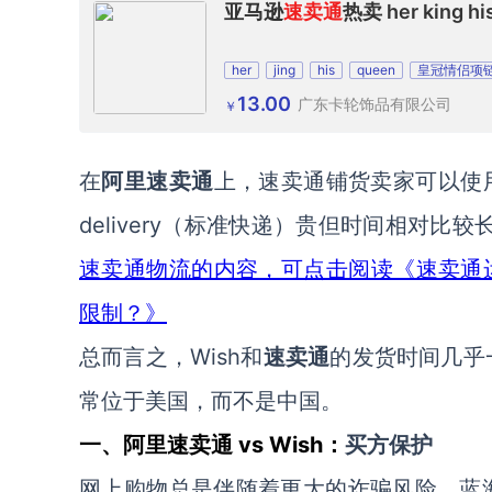
亚马逊
速卖通
热卖 her kin
her
jing
his
queen
皇冠情侣项
13.00
广东卡轮饰品有限公司
￥
在
阿里
速卖通
上，
速卖通铺货卖家
可以
使
delivery（
标准快递
）
贵
但时间相对比较
速卖通物流的内容，可点击阅读《速卖通
限制？》
Wish和
总而言之，
速卖通
的发货时间几乎
常位于美国，而不是中国。
vs Wish：
一、
阿里速卖通
买
方
保护
网上购物总是伴随着更大的诈骗风险。
蓝