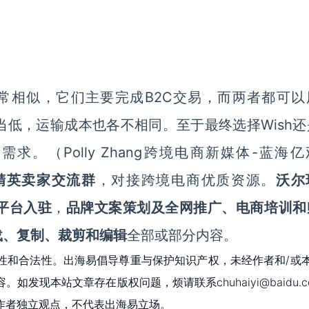
B2C
常相似
，
它们主要
完成
交易
，而两者都可以
Wish
当低，运输成本也各不相同。
至于最终选择
还
Polly Zhang
-蓝海亿
的需
求
。（
跨境电商新媒体
精英卖家交流群
，对接跨境电商优质资源。
沃尔
e等平台入驻
，
品牌文案策划及全网推广、电商培训和
载、复制、裁剪和编辑
全部或部分内容。
性和合法性。出海易倡导尊重与保护知识产权，未经作者和/或
现本站文章存在版权问题，烦请联系chuhaiyi@baidu.c
作者独立观点，不代表出海易立场。