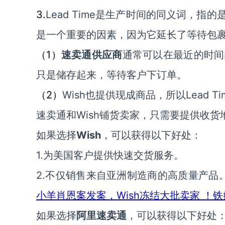
3.
Lead Time是生产时间的同义词
，
指的
是一个重要的因素，因为它延长了等待包
1）
（
速卖通
供应商
通常可以在最近的时间
只是储存起来，等待客户下订单。
2）
Wish
Lead 
（
也
提供现成商品
，
所以
Wish铺货卖家，
速卖通和
只需要提供收货
Wish
如果选择
，可以获得以下好处：
1.
为美国客户提供快速交货
服务。
2.
不仅
销售
来自亚洲制造商的高质量产品
小羊肖恩案发案，Wish冻结大批卖家 ！
如果选择
阿里速卖通
，可以获得以下好处