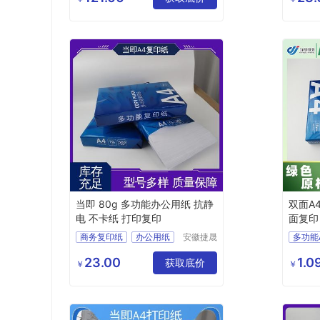
龙纸业有
办公用纸
复印纸
彩色复
限公司
当即 80g 多功能办公用纸 抗静
双面A
电 不卡纸 打印复印
面复印
商务复印纸
办公用纸
安徽捷晟
多功能
智造有限
彩色复印纸
宣传册
公司
23.00
1.0
多功能办公用纸
获取底价
学生用
￥
￥
多功能办公用纸A4
高白A
多功能