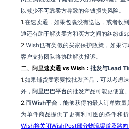
以减少不可靠卖方
导致的金钱
损失风险。
1.
在
速卖通
，
如果包裹没有送达，或者收
dis
通
还有助于解决
卖方和买方
之间的纠纷
2.
Wish也有类似的买家保护政策
，
如果订
客户支持团队
将
协助解决投诉。
vs Wish：
Lead T
二、
阿里速卖通
批发
与
1.
如果
铺货卖家要找
批发
产品
，可以考虑
外，
阿里巴巴平台
的批发产品可能更便宜
2.
Wish平台
而
，能够获得的最大订单数量
为单件商品提供了更有利可图的条件和
Wish将关闭WishPost部分物流渠道及