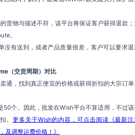
到的货物与描述不符，该平台
将
保证客户获得退款
；
pute
。
单没有
送
到，或者
产品
质量很差，
客户
可以要求退
ime
（
交货周期
）
对比
速卖通
，
找到真正
便宜
的价格或获得折扣的大宗订单
。
50个。
Wish平台不算适用，不过
是
因此，批发
在
该
Wish的内容，可点击阅读《最新注
折扣。
更多关于
路向，及调整运费价格！》