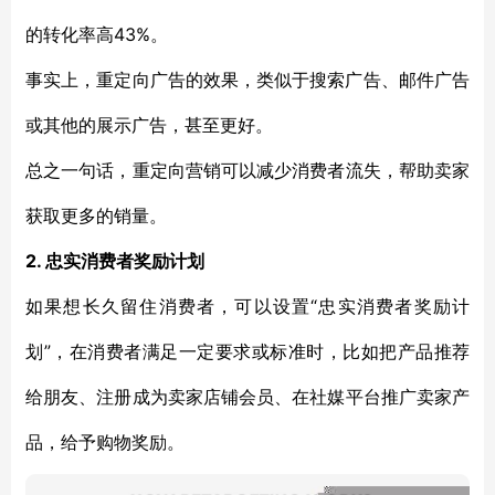
43%
的转化率高
。
事实上
，重定向广告的效果，类似于搜索广告、邮件广告
或其他的展示广告，甚至更好
。
总之一句话
，重定向营销可以
减少
消费者流失，帮助卖家
获取更多的销量。
2. 忠实
消费者奖励计划
“
如果
想长久留住消费者，可以设置
忠实消费者
奖励计
”
划
，
在消费者满足一定要求或标准
时
，
比如
把产品推荐
给
朋友
、注册成为卖家店铺会员、
在
社媒平台推广卖家产
品，给予购物奖励
。