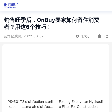
销售旺季后，OnBuy卖家如何留住消费
者？用这6个技巧！
蓝海亿观网/ 2022-03-07
1700
42
PS-501T2 disinfection steril
Folding Excavator Hydrauli
ization plasma air disinfect
c Filter For Construction Ma
or
chinery Parts