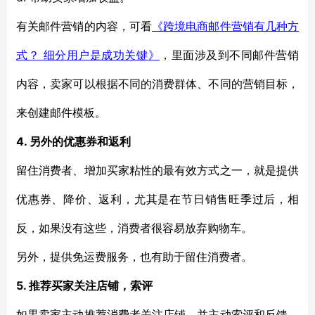
有关
邮件营销的内容，
可看
《
跨境电商邮件营销有几种方
式？
细分用户是成功关键
》
，
里面涉及到不同邮件
营销
内容，卖家可以根据不同的消费群体
、
不同的营销目标，
来创建邮件模板
。
4. 另外
的优惠券和返利
留住
消费者、增加买家粘性的最有效方式之一，就是提供
优惠券、降价、返利，
尤其
是在节日销售旺季过后，相
反，如果没有这些，消费者很容易放弃购物车。
另外，
提供免运费服务
，
也有助于留住消费者。
5.
推荐
买家关注店铺，
索评
如果
卖家主动推荐消费者关注店铺，并主动索评和反馈，