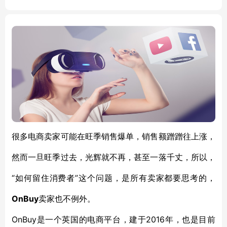
很多
电商卖家
可能在
旺季销售
爆单
，销售额蹭蹭
往上涨
，
然而
一旦旺季过去，光辉就不
再
，甚至一落千丈
，
所以
，
“
”这个
如何留住消费者
问题，是所有卖家都要思考的，
OnBuy
卖家
也不例外。
OnBuy是一个英国的电商
2016年
平台
，
建于
，也是目前