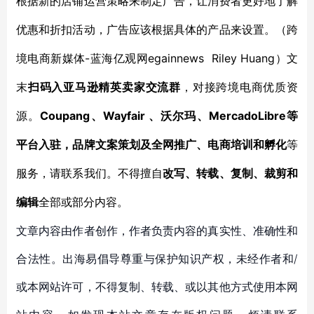
根据
新的
店铺
运营策略来制定广告，让消费者更好地了解
优惠
和折扣
活动，
广告应该根据具体的产品来设置。
（跨
-蓝海亿观网egainnews Riley Huang）文
境电商新媒体
末
扫码入亚马逊精英卖家交流群
，对接跨境电商优质资
Coupang、Wayfair 、沃尔玛、MercadoLibre等
源。
平台入驻，品牌文案策划及全网推广、电商培训和孵化
等
服务，
请联系我们。不得擅自
改写、转载、复制、裁剪和
编辑
全部或部分内容。
文章内容由作者创作，作者负责内容的真实性、准确性和
合法性。出海易倡导尊重与保护知识产权，未经作者和/
或本网站许可，不得复制、转载、或以其他方式使用本网