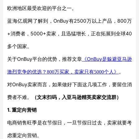
欧洲地区最受欢迎的
平台
之一。
OnBuy有2500万
800万
蓝海亿观网了解
到，
以上产品，
+消费者
5000+卖家
40
，
，且
迅猛
增长，正在拓展到全球
多个
国家。
OnBuy平台的优势，推荐文章
OnBuy
关于
《
是躲避亚马逊
激烈竞争的优选？
800
万买家，卖家只有
5000
个人
》
。
OnBuy
对
卖家而言，
如果
做好下面这几项工作，要留住消
费者不难。
（文末扫码，入亚马逊精英卖家交流群）
1.
重定向营销
电商
销售旺季是在节假日，一旦节假日过去，卖家就要考
虑重定向
营销。