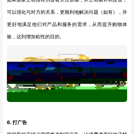
可以强化与对方的关系，更
顺利
地解决问题（
如有
）
，并
更好
地满足他们
对
产品和服务的需求
，
从而提升购物体
验
，达到
增加粘性
的
目的。
6. 打广告