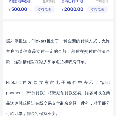
壁挂自助终端机
北京博视
自助证卡打印机
广州浩田
长远科技
数码科技
缴费充值
员工自助补卡挂失设备
500.00
2000.00
拨打电话
有限公司
拨打电话
有限公司
￥
￥
查询缴费签到一体机
人事自助服务终端机
壁挂医院一体机
自助终端机医院
据外媒报道，Flipkart推出了一种全新的付款方式，允许
客户为某件商品支付一定的金额，然后在交付时付清余
款，这项措施旨在减少买家退货和取消订单。
Flipkart在发给卖家的电子邮件中表示，“part
payment（部分付款）将鼓励预付款交易。顾客可以在商
品送达时或通过在线交易支付剩余金额。此外，对于部分
付款订单，佣金将保持不变。”