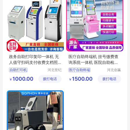
政务自助打印复印一体机 无
医疗自助终端机 挂号缴费查
人值守扫码支付收费文档照
询系统一体机 医院自助检验
片打印机终端
报告取单机
自助打印机
河北世纪
医疗自助终端
河北创赢
恩腾智能
智能科技
无人值守打印机
挂号缴费
查询一体机
1000.00
1500.00
拨打电话
科技有限
拨打电话
有限公司
￥
￥
校园复印机
报告打印机
公司