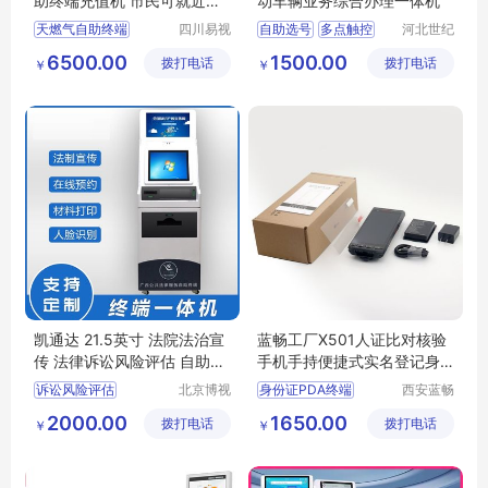
助终端充值机 市民可就近插
动车辆业务综合办理一体机
卡缴费
天燃气自助终端
四川易视
自助选号
多点触控
河北世纪
慧科技有
恩腾智能
燃气充值机
车管所
高清高亮
6500.00
1500.00
拨打电话
限公司
拨打电话
科技有限
￥
￥
天然气自助机
支持定制
公司
天燃气自助充值机
插卡缴费自助机
凯通达 21.5英寸 法院法治宣
蓝畅工厂X501人证比对核验
传 法律诉讼风险评估 自助终
手机手持便捷式实名登记身
端 知识查询机
份证PDA终端
诉讼风险评估
北京博视
身份证PDA终端
西安蓝畅
长远科技
智能科技
诉讼风险评估自助终端
实名登记身份证
2000.00
1650.00
拨打电话
有限公司
拨打电话
有限公司
￥
￥
法律诉讼风险评估自助终端一体机
手持便捷式实名
法院自助终端机
人证比对核验手机
法律知识查询
蓝畅工厂X501