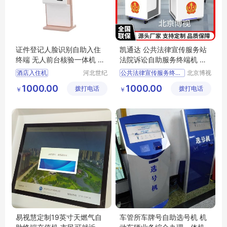
证件登记人脸识别自助入住
凯通达 公共法律宣传服务站
终端 无人前台核验一体机 智
法院诉讼自助服务终端机 普
能酒店入住
法宣传一体机
酒店入住机
河北世纪
公共法律宣传服务终端机
北京博视
恩腾智能
长远科技
智能酒店入住
法院诉讼自助服务终端机
1000.00
1000.00
拨打电话
科技有限
拨打电话
有限公司
￥
￥
自助入住终端
普法宣传一体机
公司
自助入住一体机
诉讼自助服务
法院自助机
易视慧定制19英寸天燃气自
车管所车牌号自助选号机 机