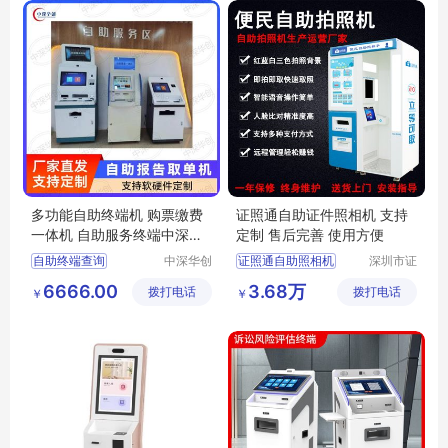
多功能自助终端机 购票缴费
证照通自助证件照相机 支持
一体机 自助服务终端中深华
定制 售后完善 使用方便
创
自助终端查询
中深华创
证照通自助照相机
深圳市证
（成都）
照通科技
自助扫描打印
自助证件照相机
6666.00
3.68万
拨打电话
电子科技
拨打电话
有限公司
￥
￥
多功能自助打印
有限公司
水电自助缴费
自助排队