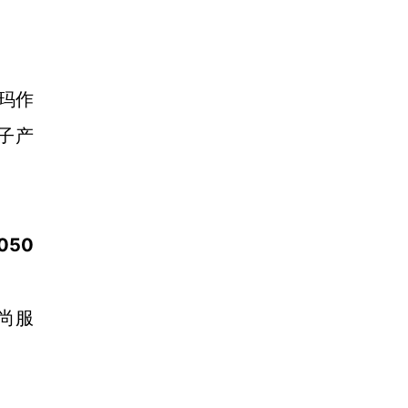
玛作
电子产
050
尚服