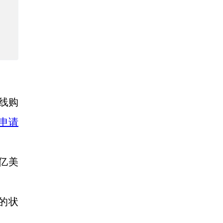
在线购
将申请
0亿美
的状