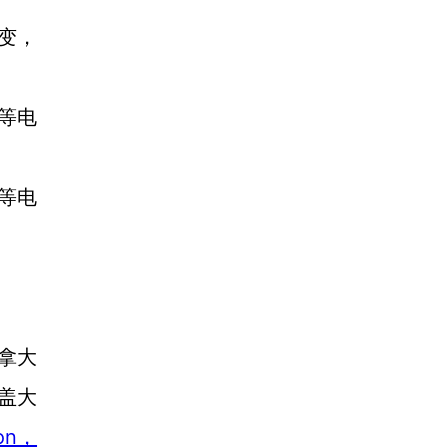
变，
等电
等电
拿大
盖大
ion，