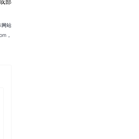
或部
本网站
om，