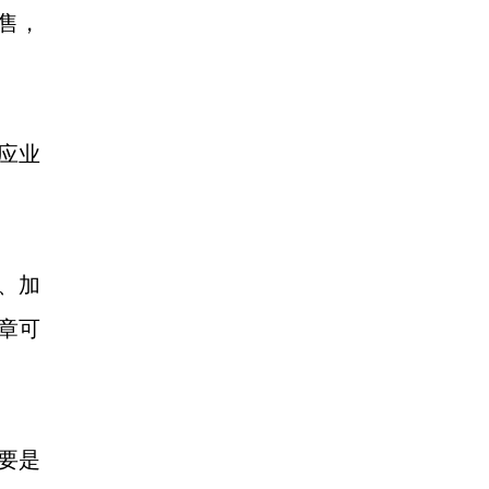
售，
。
应业
哥、加
章可
要是