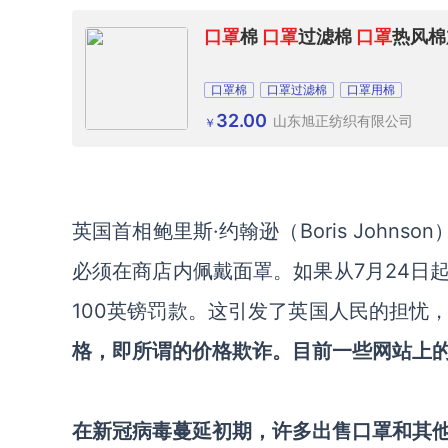
口罩
棉
口罩
过滤棉
口罩
热风棉
口罩棉
口罩过滤棉
口罩用棉
32.00
山东旭正纺织有限公司
￥
英国首相鲍里斯·约翰逊（Boris John
必须在商店内佩戴面罩。如果从7月24日
100英镑罚款。这引发了英国人民的担忧
格，即所谓的价格欺诈。目前一些网站上
在新冠病毒蔓延初期，许多出售口罩和其