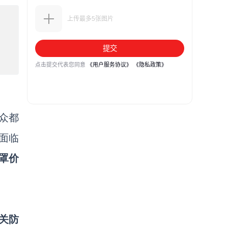
民众都
面临
罩价
关防