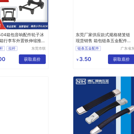
504箱包音响配件轮子冰
东莞厂家供应款式规格猪笼链
箱行李车外置铁伸缩推车
现货销售 箱包链条五金配件批
发定制
杆
拉杆
东莞市联
链条五金配件
广东省
兴箱包配
莞市长
产厂家
件有限公
镇锦厦
00
3.50
拉杆
获取底价
获取底价
￥
司
区锦新
杆架
5巷2号