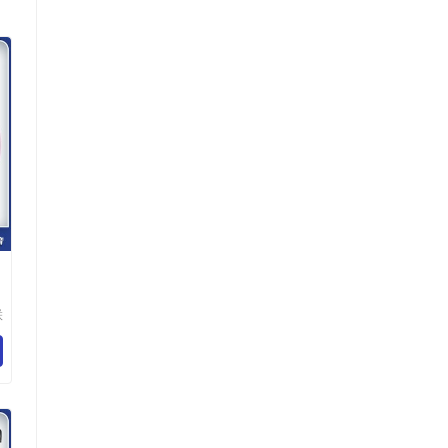
向
联
配
公