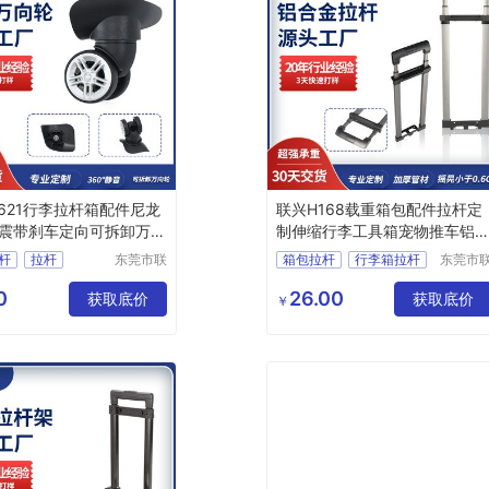
621行李拉杆箱配件尼龙
联兴H168载重箱包配件拉杆定
震带刹车定向可拆卸万向
制伸缩行李工具箱宠物推车铝
杆批发
杆
拉杆
东莞市联
箱包拉杆
行李箱拉杆
东莞市
兴箱包配
兴箱包
轮子
拉杆箱配件
载重拉杆
件有限公
件有限
0
26.00
配件
获取底价
箱包配件拉杆
获取底价
￥
司
司
脚轮配件