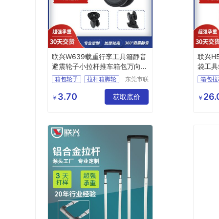
联兴W639载重行李工具箱静音
联兴H
避震轮子小拉杆推车箱包万向弹
袋工具
簧脚轮
拉杆架
箱包轮子
拉杆箱脚轮
东莞市联
箱包拉
兴箱包配
行李箱轮子
箱包脚轮
拉杆生
件有限公
3.70
26.
箱包配件
获取底价
拉杆箱
￥
￥
司
书包拉