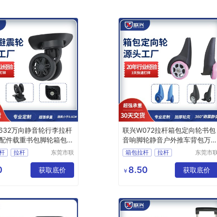
632万向静音轮行李拉杆
联兴W072拉杆箱包定向轮书包
配件载重书包脚轮箱包避
音响脚轮静音户外推车背包万
轮子
杆
拉杆
东莞市联
箱包拉杆
拉杆
东莞市
兴箱包配
兴箱包
拉杆箱拉杆
箱包脚轮
脚轮生产商
件有限公
件有限
0
8.50
件
获取底价
拉杆箱滑轮
获取底价
￥
司
司