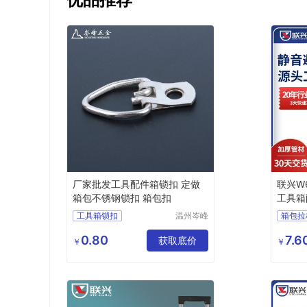
厂家批发工具配件箱锁扣 定做
联兴W
箱包不锈钢锁扣 箱包扣
工具箱
震滑轮
工具箱锁扣
温州岑峰
箱包拉
五金有限
箱包不锈钢锁扣
轮子
公司
0.80
7.6
箱包扣
箱包配件
获取底价
箱包配
￥
￥
箱包锁扣