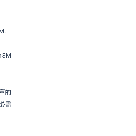
M。
3M
口罩的
必需