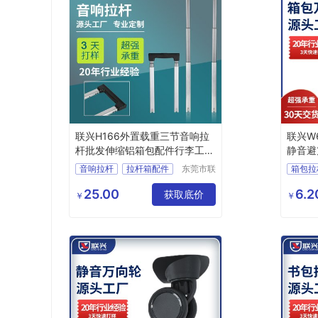
联兴H166外置载重三节音响拉
联兴W
杆批发伸缩铝箱包配件行李工具
静音避
箱拉杆
脚轮
音响拉杆
拉杆箱配件
东莞市联
箱包拉
兴箱包配
箱包配件
箱包拉杆
行李箱
件有限公
25.00
6.2
行李箱轮子
获取底价
拉杆箱
￥
￥
司
拉杆箱