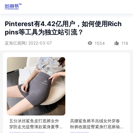
Pinterest有4.42亿用户，如何使用Rich
pins等工具为独立站引流？
蓝海亿观网/ 2022-03-07
1554
119
五分冰丝鲨鱼皮打底裤女外
高腰鲨鱼裤羊羔绒女外穿春
穿防走光提臀薄款紧身夏季
秋裤收腹提臀紧身打底裤瑜
健美瑜伽短裤
伽芭比裤代发