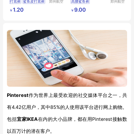
打底裤
鲨鱼皮打底裤
郑州航空
高腰鲨鱼裤
郑州航空
港区芙乐
港区芙乐
短裤
瑜伽短裤
羊羔绒女外穿春秋裤
1.20
9.00
￥
￥
鑫日用百
鑫日用百
收腹提臀紧身打底裤
货店
货店
瑜伽芭比裤代发
Pinterest
作为世界上最受欢迎的社交媒体平台之一，共
有4.42亿用户，其中85%的人使用该平台进行网上购物。
包括
宜家IKEA
在内的大小品牌，都在用Pinterest接触数
以百万计的潜在客户。