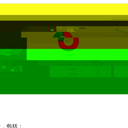
据，包括
：