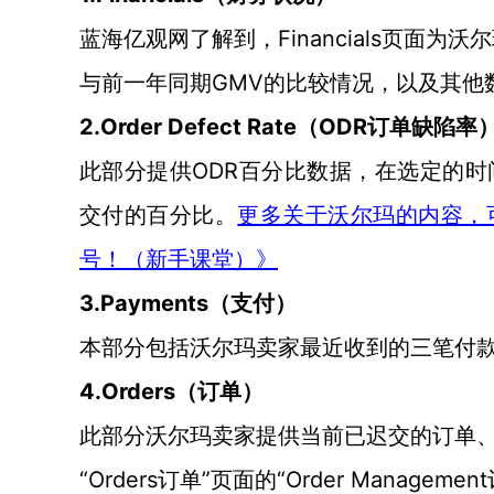
Financials
蓝海亿观网了解到，
页面为沃尔
GMV的比较情况
与前一年
同期
，以及其他
2.
Order Defect Rate
ODR
（
订单缺陷率
ODR百分比数据
此部分提供
，
在选定的时
交付的百分比
。
更多关于沃尔玛的内容，
号！（新手课堂）》
3.
Payments
（支付）
本部分包括
沃尔玛卖家
最近收到的三笔付
4.
Orders
（
订单
）
此部分
沃尔玛卖家提供
当前已迟交的订单
“Orders订单”
“Order Management
页面的