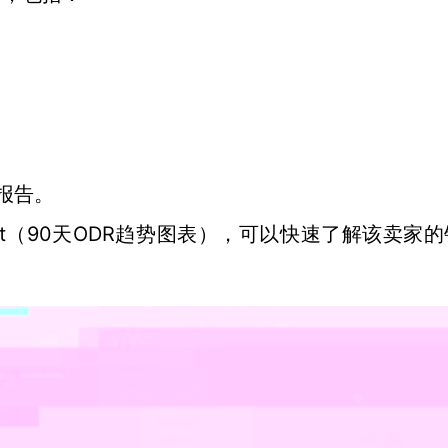
报告
。
t
90天ODR趋势图
（
表）
，
可以
快速了解
该卖家的