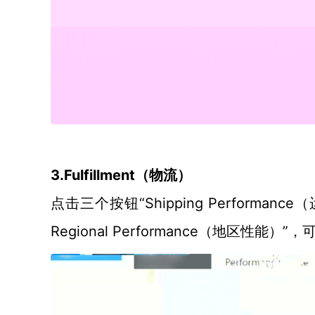
3.Fulfillment（物流）
“Shipping Performance（
点击三个按钮
Regional Performance（
”，
地区性能
）