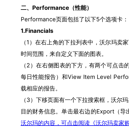
Performance（性能）
二、
Performance
5个选项卡：
页面
包括了以下
1.Financials
1
（
）
在右上角的下拉列表中，
沃尔玛卖家
时间范围
，
来
自定义
下面的图表。
2
（
）
在右侧图表的下方，
有
两个可点击
View Item Level Perf
每日性能报告
）
和
载相应的报告
。
3
（
）
下移页面
有
一个下拉搜索框，
沃尔玛
Export
目的财务信息。单击最右边的
（导
沃尔玛的内容，可点击阅读《沃尔玛卖家