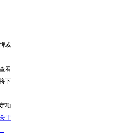
牌或
查看
将下
定项
关于
》