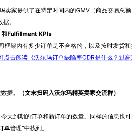
GMV
玛卖家提供了
在特定时间内的
（商品交易总额
数据。
Fulfillment KPIs
）
和
间框架内有多少订单是不合格的，以及按时
发货
和
ODR是什么？过高
可点击阅读《沃尔玛订单缺陷率
款
数据。
（文末扫码入
沃尔玛
精英卖家交流群）
、今天到期的订单和新订单的数量。同样的信息也可
”
订单管理
中找到
。