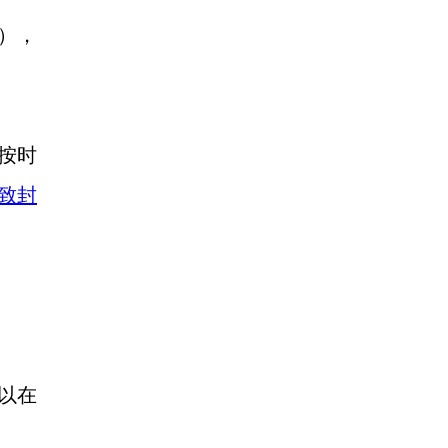
），
按时
致封
以在