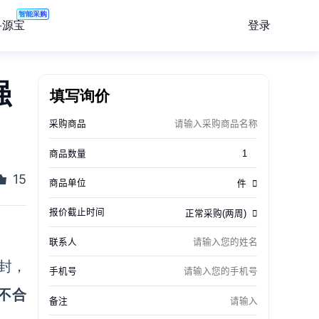
智能采购
登录
寻源宝
强
填写询价
15
封，
不合