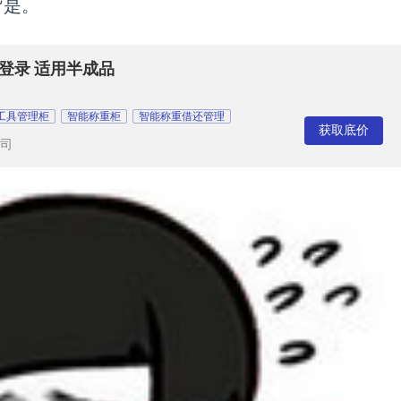
皆是。
登录 适用半成品
工具管理柜
智能称重柜
智能称重借还管理
获取底价
司