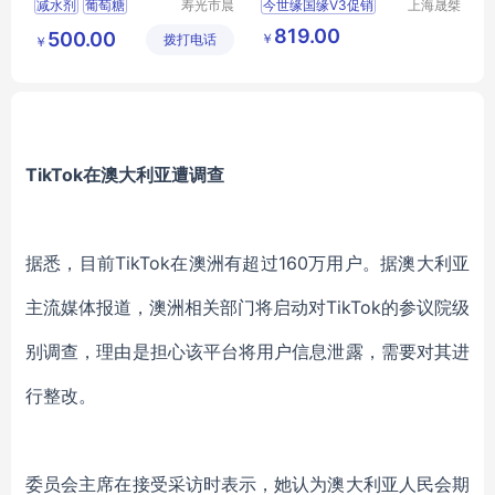
减水剂
葡萄糖
寿光市晨
今世缘国缘V3促销
上海晟桀
隆化工有
实业有限
价格优惠
上海零售
819.00
500.00
￥
拨打电话
限公司
公司
￥
供应
食品生鲜
酒类
白酒
TikTok在澳大利亚遭调查
据悉，目前TikTok在澳洲有超过160万用户。据澳大利亚
主流媒体报道，澳洲相关部门将启动对TikTok的参议院级
别调查，理由是担心该平台将用户信息泄露，需要对其进
行整改。
委员会主席在接受采访时表示，她认为澳大利亚人民会期