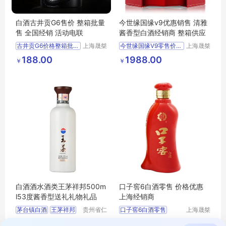
白酒古井贡G6售价 整箱批量
今世缘国缘v9优惠销售 清雅
售 全国经销 活动电联
酱香型白酒经销商 整箱供应
古井贡G6价格整箱批发上海经销商
上海晟桀
今世缘国缘V9零售价格优惠上海供应
上海晟桀
实业有限
实业有限
供应
食品生鲜
酒类
供应
食品生鲜
酒类
188.00
1988.00
￥
￥
公司
公司
白酒
白酒
白酒酒水酒类王茅祥邦500m
口子窖6白酒零售 价格优惠
l53度酱香型送礼礼物礼品
上海经销商
茅台镇白酒
王茅祥邦
贵州省仁
口子窖6白酒零售
上海晟桀
怀市聚宝
实业有限
王茅
价格优惠
上海经销商
208.00
495.00
￥
拨打电话
盆酒业有
公司