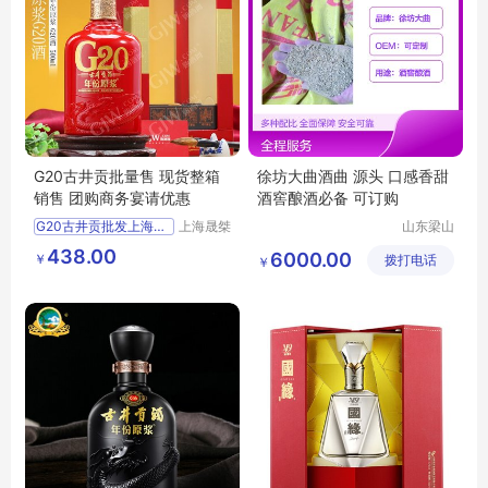
G20古井贡批量售 现货整箱
徐坊大曲酒曲 源头 口感香甜
销售 团购商务宴请优惠
酒窖酿酒必备 可订购
G20古井贡批发上海整箱销售团购价
上海晟桀
山东梁山
实业有限
徐坊大曲
供应
食品生鲜
酒类
438.00
6000.00
￥
公司
拨打电话
有限公司
￥
白酒