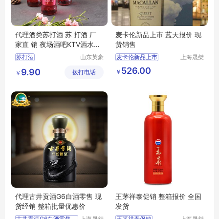
代理酒类苏打酒 苏 打酒 厂
麦卡伦新品上市 蓝天报价 现
家直 销 夜场酒吧KTV酒水价
货销售
格优惠
苏打酒
山东英豪
麦卡伦新品上市
上海晟桀
啤酒有限
实业有限
蓝天报价
现货销售
526.00
9.90
￥
拨打电话
公司
公司
￥
供应
食品生鲜
酒类
洋酒
代理古井贡酒G6白酒零售 现
王茅祥泰促销 整箱报价 全国
货经销 整箱批量优惠价
发货
古井贡酒G6白酒零售价格优惠上海经销商
上海晟桀
王茅祥泰促销
上海晟桀