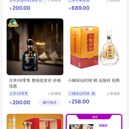
实业有限
实业有限
供应
食品生鲜
酒类
整箱报价
全国发货
200.00
689.00
￥
￥
公司
公司
白酒
供应
食品生鲜
酒类
白酒
古井G6零售 整箱批发价 价格
小糊涂仙经销 精 品报价 招商
优惠
古井G6零售
上海晟桀
小糊涂仙经销
精
上海晟桀
实业有限
实业有限
整箱批发价
价格优惠
品报价
招商
供应
258.00
200.00
￥
拨打电话
公司
公司
￥
食品生鲜
酒类
白酒