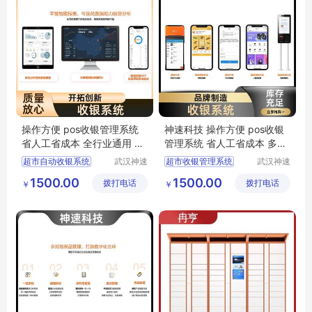
操作方便 pos收银管理系统
神速科技 操作方便 pos收银
省人工省成本 全行业通用 神
管理系统 省人工省成本 多门
速科技
店可覆盖
超市自动收银系统
武汉神速
超市收银管理系统
武汉神速
科技有限
科技有限
收银pos系统
超市自助收银系统
1500.00
1500.00
拨打电话
公司
拨打电话
公司
￥
￥
收银点餐系统
前厅收银系统
前厅收银系统
生鲜店收银系统
生鲜店收银系统
称重打码一体机