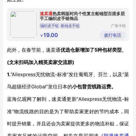
速卖通
热卖韩版时尚个性复古船锚型百搭多层
手工编织皮手链饰品
编织皮手链
船锚皮手链
广东卡轮
饰品有限
公司
19.00
拨打电话
￥
5种包材类型
此外，在春节前，速卖通
优选仓新增加了
。
(文末扫码加入精英卖家交流群)
1.
“Aliexpress无忧物流-标准”发往葡萄牙、芬兰，以及“菜
鸟超级经济Global”发往日本的
小包普货线路运费。
“Aliexpress无忧物流-标
蓝海亿观网了解到，速卖通更新
准”物流线路的目的是为了帮助卖家更好的节约成本，同
时提升销量，并且还会为卖家提供更多的物流补贴，保证
卖家有足够的运营空间。相关文章可阅读
《阿里速卖通