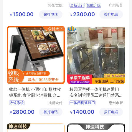
取柜批发
洛阳世凯
全新设计
智能升级
广州智普
众源智能
达智能科
支持定制
1500.00
2300.00
拨打电话
科技有限
拨打电话
技有限公
￥
￥
公司
司
收款一体机 小票打印 棋牌收
校园写字楼一体闸机速通门
银系统 食堂刷卡消费机 众付
实名制管理员工速通门禁系
天下
统
收银系统
成都众付
一体闸机速通门
惠州市智
天下科技
通门控科
棋牌收银系统
员工速通门禁系统
2800.00
1400.00
拨打电话
有限公司
拨打电话
技有限公
￥
￥
餐饮收银系统
实名制管理速通门
司
收银管理系统
店铺收银系统