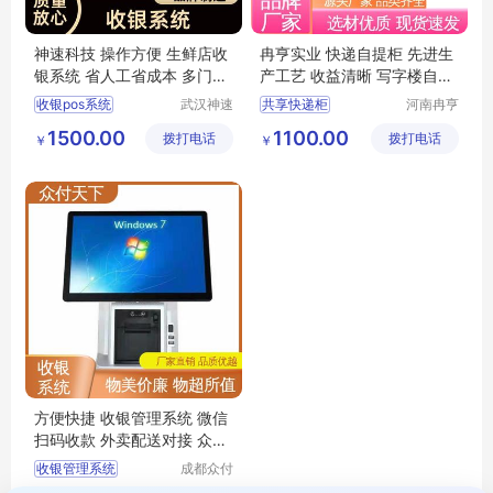
神速科技 操作方便 生鲜店收
冉亨实业 快递自提柜 先进生
银系统 省人工省成本 多门店
产工艺 收益清晰 写字楼自助
可覆盖
取件
收银pos系统
武汉神速
共享快递柜
河南冉亨
科技有限
实业有限
收银点餐系统
包裹存取柜
1500.00
1100.00
拨打电话
公司
拨打电话
公司
￥
￥
pos收银管理系统
包裹寄存柜
pos收银机系统
快递自提柜
零售收银系统
智能快递自提柜
方便快捷 收银管理系统 微信
扫码收款 外卖配送对接 众付
天下
收银管理系统
成都众付
天下科技
门店收银系统