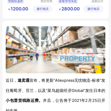
智能快递柜
西安世凯
收银管理系统
成都众付
众源实业
天下科技
小区自提柜
美团收银系统
1200.00
2800.00
拨打电话
有限公司
拨打电话
有限公司
￥
￥
包裹储物柜
智能收银系统
餐饮收银系统
零售收银系统
“Aliexpress无忧物流-标准”发
近日，
速卖通
宣布，将更新
往葡萄牙、芬兰，以及“菜鸟超级经济Global”发往日本的
2021年2月25日开
小包普货线路运费。
并且，公告将于
始生效。