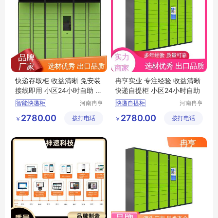
快递存取柜 收益清晰 免安装
冉亨实业 专注经验 收益清晰
接线即用 小区24小时自助 冉
快递自提柜 小区24小时自助
亨
智能快递柜
河南冉亨
快递自提柜
河南冉亨
实业有限
实业有限
共享快递柜
智能快递柜
2780.00
2780.00
拨打电话
公司
拨打电话
公司
￥
￥
智能快递自提柜
快递取件柜
自助取件柜
包裹寄存柜
快递自提柜
包裹存取柜