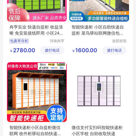
冉亨实业 快递自提柜 收益清
智能快递柜 小区自助快递自
晰 免安装接线即用 小区24小
提柜 菜鸟驿站联网微信包裹
时自助
寄存柜
包裹寄存柜
河南冉亨
洛阳世凯
实业有限
众源智能
快递自提柜
2780.00
1600.00
拨打电话
公司
拨打电话
科技有限
￥
￥
智能快递柜
公司
智能快递自提柜
快递取件柜
智能快递柜小区自提柜微信
微信支付宝扫码智能快递柜
联网 收件柜驿站自助快递存
小区学校 自助收取快递