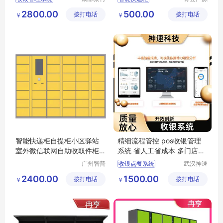
天下科技
电子科技
酒吧收银系统
电子自助存取智能自助储物快递柜
2800.00
500.00
拨打电话
有限公司
拨打电话
有限公司
￥
￥
点餐收银系统
小区扫码自提柜
美团收银系统
小区快递柜
智能收银系统
电子自助储物柜
智能快递柜自提柜小区驿站
精细流程管控 pos收银管理
室外微信联网自助收取件柜
系统 省人工省成本 多门店可
递
覆盖 神速科技
广州智普
收银点餐系统
武汉神速
达智能科
科技有限
pos收银管理系统
2400.00
1500.00
拨打电话
技有限公
拨打电话
公司
￥
￥
前厅收银系统
司
零售收银系统
称重打码一体机