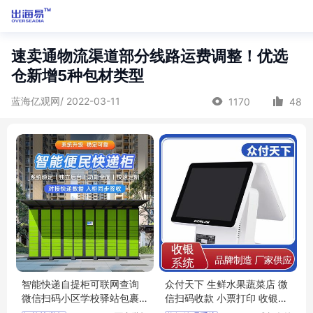
速卖通物流渠道部分线路运费调整！优选
仓新增5种包材类型
蓝海亿观网/ 2022-03-11
1170
48
智能快递自提柜可联网查询
众付天下 生鲜水果蔬菜店 微
微信扫码小区学校驿站包裹
信扫码收款 小票打印 收银管
自助存取柜
理系统