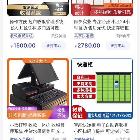
操作方便 超市收银管理系统
冉亨实业 专注经验 小区24小
省人工省成本 多门店可覆盖
时自助 售后无忧 快递存取柜
神速科技
收银点餐系统
武汉神速
共享快递柜
河南冉亨
科技有限
实业有限
pos收银管理系统
包裹存取柜
1500.00
2780.00
拨打电话
公司
拨打电话
公司
￥
￥
超市自助收银系统
快递自提柜
pos收银机系统
自助取件柜
称重打码一体机
智能快递自提柜
小票打印 收款一体机 收银管
智能快递柜 电子自助存取柜
理系统 生鲜水果蔬菜店 众付
小区扫码自提柜 可定制 广源
天下
收银管理系统
成都众付
智能快递柜
青县广源