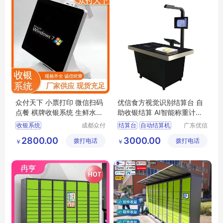
众付天下 小票打印 微信扫码
优信食方视觉识别结算台 自
点餐 棋牌收银系统 生鲜水果
助收银结算 AI智能称重计费
蔬菜店
收款一体机
收银系统
成都众付
结算台
自动结算机
广东优信
天下科技
无限网络
棋牌收银系统
自助结算机
2800.00
3000.00
拨打电话
有限公司
拨打电话
股份有限
￥
￥
零售收银系统
视觉识别结算台
公司
收银管理系统
小学智慧食堂
门店收银系统