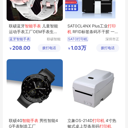
联硕蓝牙
智能手表
儿童智能
SAT0CL4NX Plus工业
打印
运动手表工厂OEM手表生产
机
RFID标签条码不干胶 一站
厂商
式服务
蓝牙智能手表
联硕智能
SATO打印机
深圳市正
（深圳）
品嘉科技
智能老人手表
CL4NX打印机
208.00
1.03万
拨打电话
有限公司
拨打电话
有限公司
￥
￥
智能4G手表
条码打印机
2G智能手表
标签打印机
3G智能手表
CL4NXPLUS打印机
联硕4G
智能手表
男性智能4
立象OS-214D
打印机
4寸热
G手表制造工厂
敏式桌上型条形码
打印机