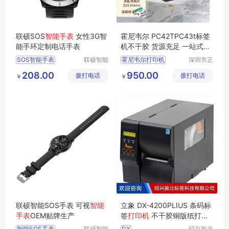
联硕SOS
智能手表
女性3G智
霍尼韦尔 PC42TPC43t标签
能手环定制电话手表
机不干胶 货源充足 一站式服
务
SOS智能手表
联硕智能
霍尼韦尔打印机
深圳市正
（深圳）
品嘉科技
智能商务手表
条码打印机
208.00
950.00
拨打电话
有限公司
拨打电话
有限公司
￥
￥
4G智能手表
运动手环
标签打印机
智能急救手表
PC42T打印机
PC43T打印机
联硕智能SOS手表 可视
智能
立象 DX-4200PLIUS 条码标
手表
OEM贴牌生产
签
打印机
不干胶铜版纸打码
机
智能SOS手表
联硕智能
DX
绍兴振北