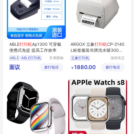
ABLE
打印机
Ap1300 可穿戴
ARGOX 立象
打印机
CP-3140
便携式免提 提高工作效率
L标签服装吊牌洗水唛300dp
i
ABLE
ABLE打印机
天津西纳
立象打印机
深圳市正
智能科技
品嘉科技
打印机
标签打印机
面议
1880.00
拨打电话
有限公司
拨打电话
有限公司
￥
条码打印机
CP
3140L打印机
3140L