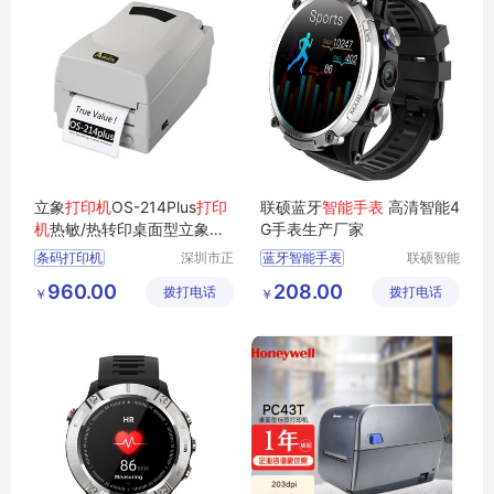
立象
打印机
OS-214Plus
打印
联硕蓝牙
智能手表
高清智能4
机
热敏/热转印桌面型立象
打
G手表生产厂家
印机
条码打印机
深圳市正
蓝牙智能手表
联硕智能
品嘉科技
（深圳）
标签打印机
智能健康运动手表
960.00
208.00
拨打电话
有限公司
拨打电话
有限公司
￥
￥
立象打印机
打标机
智能女性手表
打印机
智能老人手表
SOS智能手表