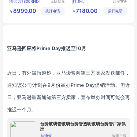
普印力T830RFID
无锡创嘉
打印机
西安艾创
兴科技有
物联科技
T830RFID条码打印机
8999.00
7180.00
拨打电话
限公司
拨打电话
有限公司
￥
￥
T830RFID打印机
TSCRFID打印机
TSC830R打印机
亚马逊回应将Prime Day推迟至10月
近日，有外媒报道称，亚马逊曾向第三方卖家发送邮件，
通知该公司计划在9月份举办Prime Day促销活动。但近
日，亚马逊重新通知第三方卖家，宣布举办时间可能会再
推迟一个月。
台阶玻璃管玻璃台阶管透明玻璃台阶管厂家供
应
玻璃管
沧州仁源