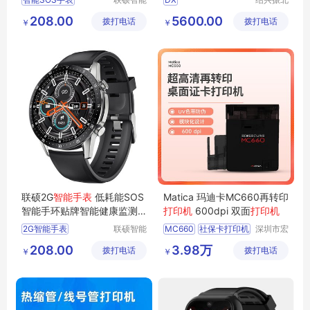
（深圳）
标签科技
蓝牙智能运动手环
4200PLIUS打印机
208.00
5600.00
拨打电话
有限公司
拨打电话
有限公司
￥
￥
SOS手环
打印机DX
智能急救手表
4200PLIUS
SOS手表
DX4200打码机
联硕2G
智能手表
低耗能SOS
Matica 玛迪卡MC660再转印
智能手环贴牌智能健康监测
打印机
600dpi 双面
打印机
手表电话手表
2G智能手表
联硕智能
MC660
社保卡打印机
深圳市宏
（深圳）
博达科技
智能运动手表
居住证打印机
208.00
3.98万
拨打电话
有限公司
拨打电话
有限公司
￥
￥
3G智能手表
残疾证打印机
智能商务手表
高清打印机
智能女性手表