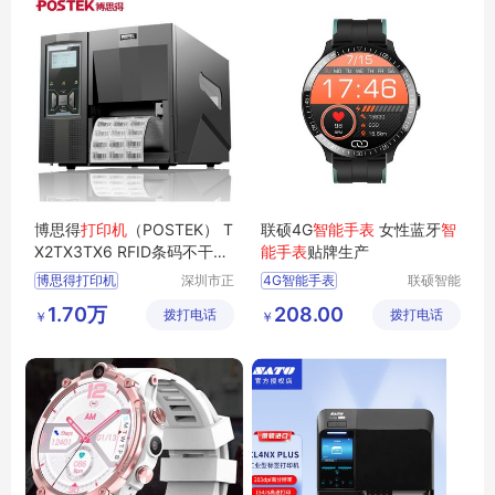
博思得
打印机
（POSTEK） T
联硕4G
智能手表
女性蓝牙
智
X2TX3TX6 RFID条码不干胶
能手表
贴牌生产
标签机工业级
博思得打印机
深圳市正
4G智能手表
联硕智能
品嘉科技
（深圳）
条码打印机
智能3G手表
1.70万
208.00
拨打电话
有限公司
拨打电话
有限公司
￥
￥
标签打印机
智能商务手表
TX2打印机
智能急救手表
TX3打印机
蓝牙智能手表