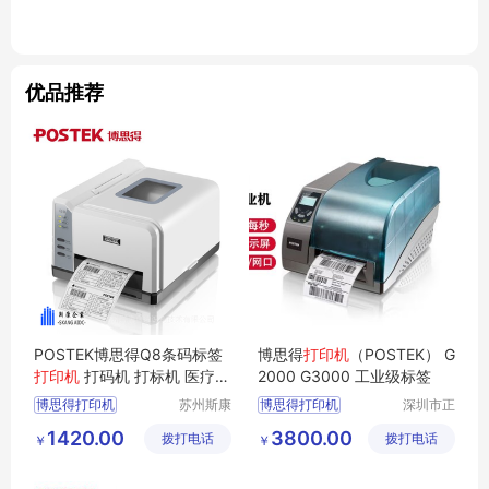
优品推荐
POSTEK博思得Q8条码标签
博思得
打印机
（POSTEK） G
打印机
打码机 打标机 医疗器
2000 G3000 工业级标签
械溯源
博思得打印机
苏州斯康
博思得打印机
深圳市正
自动识别
品嘉科技
博思得打印机Q8标签打印机
G2000打印机
1420.00
3800.00
拨打电话
技术有限
拨打电话
有限公司
￥
￥
博思得打印机Q8贴纸打印机
G3000打印机
公司
博思得打印机Q8条码打印机
POSTEK博思得打印机
标签打印机