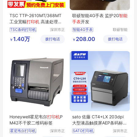
TSC TTP-2610MT/368MT
联硕智能4G手表 监护2G
智能
工业宽幅
打印机
高速处理器
手表
开发
稳定高效打印
TSC条码打印机
深圳市正
智能4G手表
联硕智能
品嘉科技
（深圳）
条码打印机
智能商务手表
1.40万
208.00
拨打电话
有限公司
拨打电话
有限公司
￥
￥
工业条码打印机
TTP
健康智能运动手表
2610MT打印机
智能2G手环
368MT打印机
智能SOS手表
Honeywell霍尼韦尔
打印机
P
sato 佐藤 CT4+LX 203dpi
M42不干胶二维码标签
大型液晶触摸屏AEP条码标签
打印机
霍尼韦尔打印机
深圳市正
SATO打印机
深圳市正
品嘉科技
品嘉科技
条码打印机
佐藤打印机