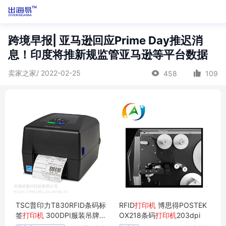
跨境早报| 亚马逊回应Prime Day推迟消
息！印度将推新规监管亚马逊等平台数据
卖家之家/ 2022-02-25
458
109
TSC普印力T830RFID条码标
RFID
打印机
博思得POSTEK
签
打印机
300DPI服装吊牌
打
OX218条码
打印机
203dpi
印机