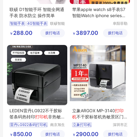
联硕 D1智能手环 智能全网通
苹果apple watch s8手表S7
手表 防水防尘 操作简单
智能iWatch iphone series新
款iwatchs
智能手表
4G智能手表
联硕智能
阜阳菲勒
（深圳）
科技有限
房颤预警手表
288.00
3897.00
拨打电话
有限公司
拨打电话
公司
￥
￥
心脑血管疾病预警手表
安卓智能手表
LEDEN雷丹LG922不干胶标
立象ARGOX MP-3140
打印
签条码热转印
打印机
非热敏
机
不干胶标签机热敏景区门
桌面
打印机
票吊牌洗水唛
雷丹LG922条码打印机
南京旭生
立象打印机
深圳市正
电子信息
品嘉科技
LG922打印机
标签打印机
850.00
2900.00
拨打电话
技术有限
拨打电话
有限公司
￥
￥
桌面打印机
条码打印机