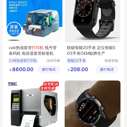
cab热缩套管
打印机
线号管
联硕智能2G手表 定位智能S
条码机 电容器套管标签机
OS手表OEM贴牌生产
CAB热缩管打印机
深圳市峰
智能2G手表
联硕智能
业信息技
（深圳）
线号管打印机
4G智能手环
8600.00
208.00
拨打电话
术有限公
拨打电话
有限公司
￥
￥
CAB打印机
SOS智能手表
司