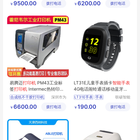
9500.00
6200.00
拨打电话
有限公司
拨打电话
有限公司
￥
￥
标签打印机
CT4打印机
PM42打印机
标签打印机
PM43打印机
SATOCT4打印机
易腾迈
打印机
PM43工业标
LT31E儿童手表插卡
智能手表
签
打印机
Intermec热转印
打
4G电话闹铃通话移动蓝牙音
印机
203dpi条码
打印机
乐男女
合成纸不干胶打印机
深圳市为
LT31E手表
手表
联硕智能
恩科技有
（深圳）
机身标签纸打印机
儿童手表
智能手表
6600.00
190.00
拨打电话
限公司
拨打电话
有限公司
￥
￥
rs232接口打印机
4G手表