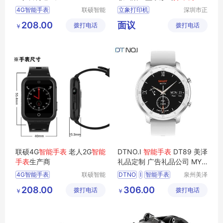
4G智能手表
联硕智能
立象打印机
深圳市正
（深圳）
品嘉科技
智能4G手表
标签打印机
208.00
面议
拨打电话
有限公司
拨打电话
有限公司
￥
智能SOS手表
条码打印机
打标机
打印机
联硕4G
智能手表
老人2G
智能
DTNO.I
智能手表
DT89 美泽
手表
生产商
礼品定制 广告礼品公司 MY-
XKY-L5-13
4G智能手表
联硕智能
DTNO
I
智能手表
泉州美泽
（深圳）
贸易有限
急救智能手表
DT89
广告礼品
MY
208.00
306.00
拨打电话
有限公司
拨打电话
公司
￥
￥
智能3G手表
XKY
L5
13