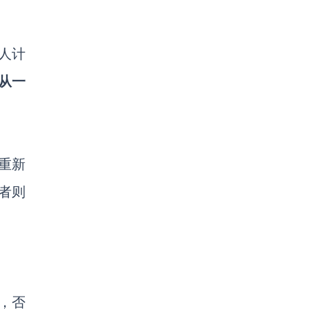
的人计
从一
重新
者则
，否