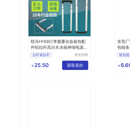
联兴H168行李载重化妆箱包配
东莞厂
件铝拉杆高尔夫冰箱伸缩电源推
包链条
车拉杆
拉杆箱拉杆
东莞市联
箱包链
兴箱包配
箱包拉杆轮子
件有限公
25.50
6.6
拉杆箱脚轮
箱包拉杆
获取底价
￥
￥
司
载重拉杆