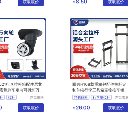
件有限公
件有限
0
8.50
件
获取底价
拉杆箱滑轮
获取底价
￥
司
司
621行李拉杆箱配件尼龙
联兴H168载重箱包配件拉杆定
震带刹车定向可拆卸万向
制伸缩行李工具箱宠物推车铝
杆批发
杆
拉杆
东莞市联
箱包拉杆
行李箱拉杆
东莞市
兴箱包配
兴箱包
轮子
拉杆箱配件
载重拉杆
件有限公
件有限
0
26.00
配件
获取底价
箱包配件拉杆
获取底价
￥
司
司
脚轮配件