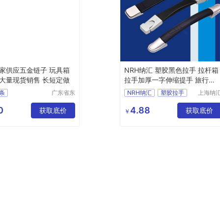
家供应五金链子 玩具箱
NRH纳汇 塑胶黑色拉手 拉杆箱
大量现货销售 长短定做
拉手加厚一字伸缩提手 旅行箱
箱包配件
条
广东省东
NRH纳汇
塑胶拉手
上海纳
莞市长安
五金制
拉杆箱拉手
镇锦厦社
有限公
0
4.88
获取底价
加厚一字伸缩提手
获取底价
￥
区锦新街
旅行箱箱包配件
5巷2号