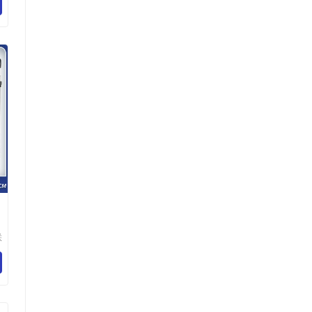
公
拉
联
配
公