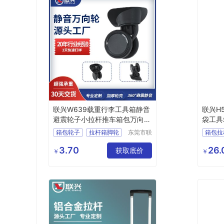
联兴W639载重行李工具箱静音
联兴H
避震轮子小拉杆推车箱包万向弹
袋工具
簧脚轮
拉杆架
箱包轮子
拉杆箱脚轮
东莞市联
箱包拉
兴箱包配
行李箱轮子
箱包脚轮
拉杆生
件有限公
3.70
26.
箱包配件
获取底价
拉杆箱
￥
￥
司
书包拉