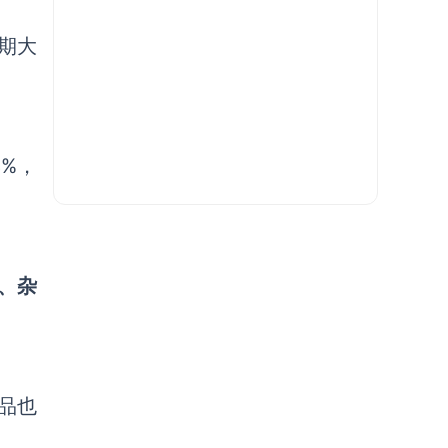
同期大
8%，
、杂
品也