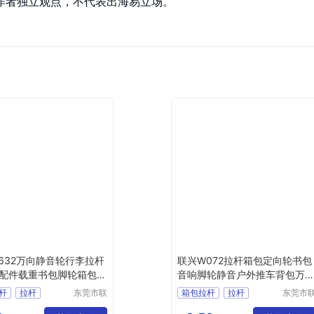
作者独立观点，不代表出海易立场。
632万向静音轮行李拉杆
联兴W072拉杆箱包定向轮书包
配件载重书包脚轮箱包避
音响脚轮静音户外推车背包万
轮子
杆
拉杆
东莞市联
箱包拉杆
拉杆
东莞市
兴箱包配
兴箱包
拉杆箱拉杆
箱包脚轮
脚轮生产商