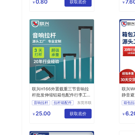
公司
0.80
7.6
箱包扣
箱包配件
获取底价
箱包配
￥
￥
箱包锁扣
联兴H166外置载重三节音响拉
联兴W
杆批发伸缩铝箱包配件行李工具
静音避
箱拉杆
脚轮
音响拉杆
拉杆箱配件
东莞市联
箱包拉
兴箱包配
箱包配件
箱包拉杆
行李箱
件有限公
25.00
6.2
行李箱轮子
获取底价
拉杆箱
￥
￥
司
拉杆箱