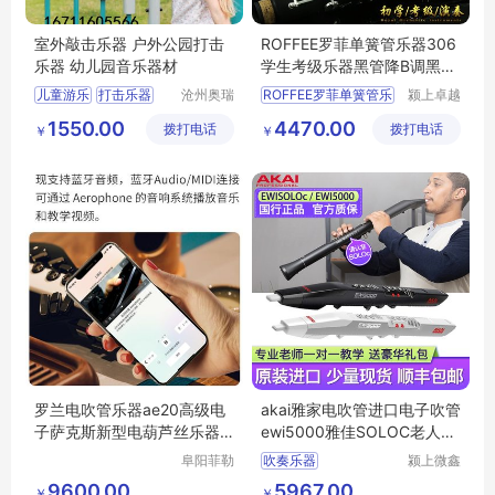
室外敲击乐器 户外公园打击
ROFFEE罗菲单簧管乐器306
乐器 幼儿园音乐器材
学生考级乐器黑管降B调黑管
乐器
儿童游乐
打击乐器
沧州奥瑞
ROFFEE罗菲单簧管乐
颍上卓越
体育器材
电子商务
敲打乐器
1550.00
4470.00
拨打电话
制造有限
拨打电话
有限公司
￥
￥
户外敲击乐器
公司
打击乐器厂家
罗兰电吹管乐器ae20高级电
akai雅家电吹管进口电子吹管
子萨克斯新型电葫芦丝乐器
ewi5000雅佳SOLOC老人初
大全
学乐器萨克斯
阜阳菲勒
吹奏乐器
颍上微鑫
科技有限
电子商务
9600.00
5967.00
￥
￥