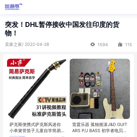
突发！DHL暂停接收中国发往印度的货
物！
卖家之家/ 2022-04-28
1594
115
萨克斯便携式萨克斯风迷你
雷霆乐器 孤独摇滚J&D GUIT
小单簧管笛子儿童自学简易
ARS P/J BASS 初学者电贝司
吹管乐器
JD贝斯