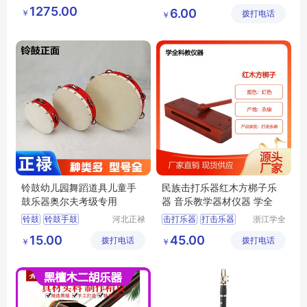
电子商务
教学设备
儿童乐器
幼儿园早教
1275.00
6.00
￥
有限公司
拨打电话
制造有限
￥
三角铁乐器
公司
铃鼓幼儿园舞蹈道具儿童手
民族击打乐器红木方梆子乐
鼓乐器奥尔夫考级专用
器 音乐教学器材仪器 学全
铃鼓
铃鼓手鼓
河北正禄
击打乐器
打击乐器
浙江学全
教学设备
科教仪器
手鼓乐器
红木方梆子
15.00
45.00
拨打电话
制造有限
拨打电话
有限公司
￥
￥
奥尔夫打击乐器
儿童击打乐器
公司
舞蹈教具
民族乐器