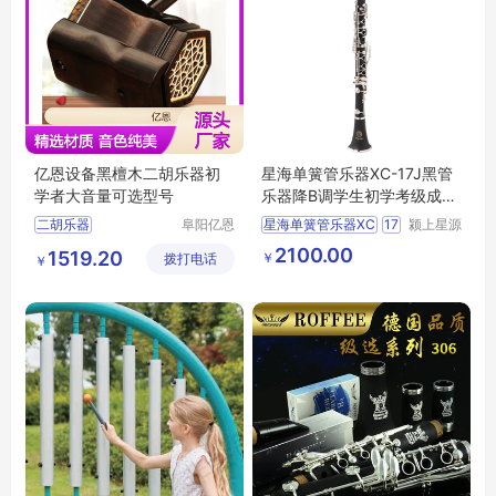
亿恩设备黑檀木二胡乐器初
星海单簧管乐器XC-17J黑管
学者大音量可选型号
乐器降B调学生初学考级成人
入门乐团
二胡乐器
阜阳亿恩
星海单簧管乐器XC
17
颍上星源
仪器设备
科技发展
二胡乐器行情
二胡
2100.00
1519.20
￥
拨打电话
有限公司
有限公司
￥
二胡乐器厂家直销
乐器