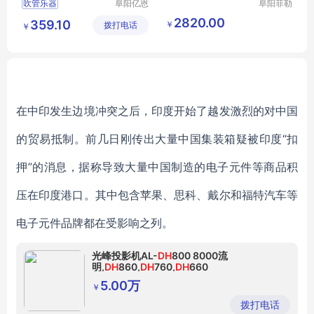
吹管乐器
阜阳亿恩
阜阳菲勒
仪器设备
科技有限
吹管乐器行情
管笛子
2820.00
359.10
￥
拨打电话
有限公司
公司
￥
吹管乐器厂家直销
吹管乐器图片
在中印发生边境冲突之后，印度开始了越发激烈的对中国
的贸易抵制。前几日刚传出大量中国集装箱疑被印度“扣
押”的消息，据称导致大量中国制造的电子元件等商品积
压在印度港口。其中包含苹果、思科、戴尔和福特汽车等
电子元件品牌都在受影响之列。
光峰投影机AL-
DH
800 8000流
明,
DH
860,
DH
760,
DH
660
5.00万
￥
拨打电话