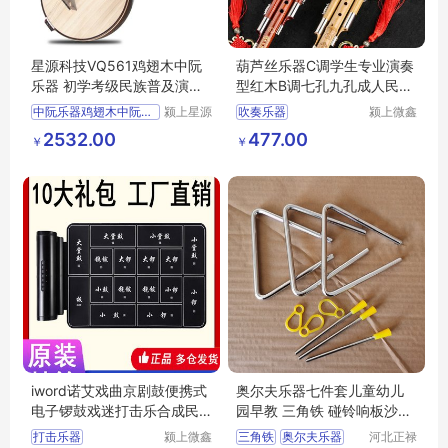
星源科技VQ561鸡翅木中阮
葫芦丝乐器C调学生专业演奏
乐器 初学考级民族普及演出
型红木B调七孔九孔成人民族
阮琴CS893
吹奏乐器
中阮乐器鸡翅木中阮初学考
颍上星源
吹奏乐器
颍上微鑫
科技发展
电子商务
2532.00
477.00
￥
￥
有限公司
有限公司
iword诺艾戏曲京剧鼓便携式
奥尔夫乐器七件套儿童幼儿
电子锣鼓戏迷打击乐合成民
园早教 三角铁 碰铃响板沙锤
族戏剧乐器
铃鼓
打击乐器
颍上微鑫
三角铁
奥尔夫乐器
河北正禄