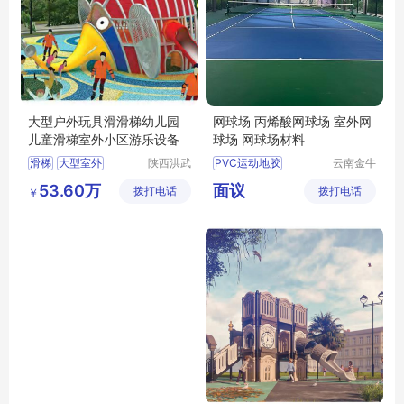
大型户外玩具滑滑梯幼儿园
网球场 丙烯酸网球场 室外网
儿童滑梯室外小区游乐设备
球场 网球场材料
滑梯
大型室外
陕西洪武
PVC运动地胶
云南金牛
科教设备
体育用品
篮球场地胶
53.60万
面议
拨打电话
有限公司
拨打电话
有限公司
￥
羽毛球场地胶
网球场地胶
儿童地胶