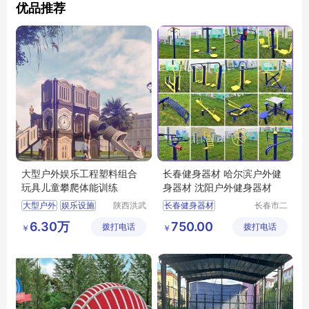
优品推荐
大型户外娱乐工程塑料组合
长春健身器材 哈尔滨户外健
玩具儿童攀爬体能训练
身器材 沈阳户外健身器材
大型户外
娱乐设施
陕西洪武
长春健身器材
长春市二
科教设备
道区北腾
环保无毒
哈尔滨健身器材
6.30万
750.00
拨打电话
有限公司
拨打电话
五金产品
￥
￥
幼儿组合玩具
沈阳健身器材
批发处
户外健身器材