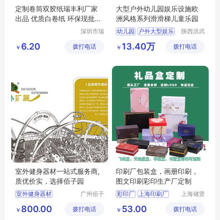
定制卷筒双胶纸瑞丰利厂家
大型户外幼儿园娱乐设施欧
出品 优质白卷纸 环保现批物
洲风格系列滑滑梯儿童乐园
流速运
深圳市瑞
幼儿园
户外大型娱乐
陕西洪武
丰利纸业
科教设备
组合娱乐设施
滑梯
6.20
13.40万
拨打电话
有限公司
拨打电话
有限公司
￥
￥
乐园
室外健身器材一站式服务商,
印刷厂包装盒，画册印刷，
质优价实，选择佰子园
图文印刷彩印生产厂定制
室外健身器材
广州佰子
彩印厂
上海印刷厂
上海储贤
园康体设
印务科技
户外健身器材
印务公司
图文印刷
800.00
53.00
拨打电话
备有限公
拨打电话
有限公司
￥
￥
户外健身器材厂家
包装印刷
司