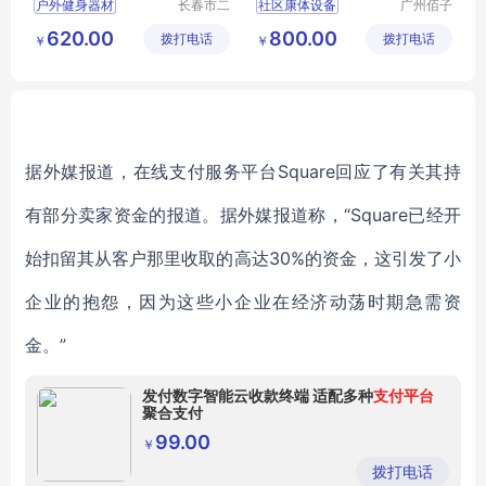
户外健身器材
长春市二
社区康体设备
广州佰子
道区北腾
园康体设
体育器材
小区健身器材
620.00
800.00
拨打电话
五金产品
拨打电话
备有限公
￥
￥
太阳能健身器材
儿童组合滑梯
批发处
司
篮球架
乒乓球台
幼儿园滑梯
小区儿童乐园
据外媒报道，在线支付服务平台Square回应了有关其持
有部分卖家资金的报道。据外媒报道称，“Square已经开
始扣留其从客户那里收取的高达30%的资金，这引发了小
企业的抱怨，因为这些小企业在经济动荡时期急需资
金。”
发付数字智能云收款终端 适配多种
支付平台
聚合支付
99.00
￥
拨打电话