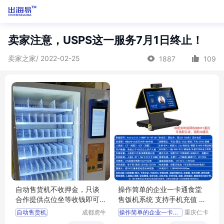
卖家注意，USPS这一服务7月1日终止！
卖家之家/ 2022-02-25
1887
109
自动售货机不收押金，只谈
操作简单的企业一卡通食堂
合作提供点位坐等收钱即可
售饭机系统 支持手机充值 查
无需任何投资不承担任何费
询明细等
自动售货机
成都虎牛
操作简单的企业一卡通食堂售饭机
重庆仁卡
用风险
商贸有限
科技有限
售货机合作
支持手机充值