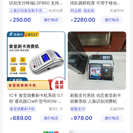
识别支付终端LSF860 支持
排队拥挤程度 可用于移动支
定制
付系统
人脸识别食堂刷卡消费机
杭州乐舜
特达斯
收款机
无锡市特
信息科技
达斯智能
减缓就餐
移动支付
250.00
2280.00
拨打电话
有限公司
拨打电话
科技有限
￥
￥
消费系统
公司
IC卡 食堂就餐刷卡机系统 0.1
刷脸支付系统 动态食堂刷卡
秒 通讯接口wifi 型号RON-W
就餐系统 人脸识别消费机
IFI 按金额
食堂就餐刷卡机
重庆仁卡
刷脸支付
无锡市特
科技有限
达斯智能
IC卡食堂就餐刷卡机系统
食堂刷卡就餐
689.00
978.00
拨打电话
公司
拨打电话
科技有限
￥
￥
就餐系统
人脸识别
公司
消费机