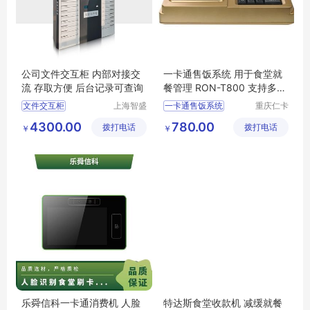
公司文件交互柜 内部对接交
一卡通售饭系统 用于食堂就
流 存取方便 后台记录可查询
餐管理 RON-T800 支持多模
式扣费 数据准确
文件交互柜
上海智盛
一卡通售饭系统
重庆仁卡
科联金属
科技有限
智能文件柜
对接内网
用于食堂就餐管理
4300.00
780.00
拨打电话
制品有限
拨打电话
公司
￥
￥
RON
T800
公司
乐舜信科一卡通消费机 人脸
特达斯食堂收款机 减缓就餐