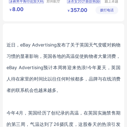
泳裤男平角印花加大码
郑州航空
泳衣女2021新款韩国i
颍上卓越
港区芙乐
电子商务
温泉沙滩裤时尚男士泳装
8.00
357.00
￥
鑫日用百
拨打电话
有限公司
￥
泳衣游泳裤
货店
近日，eBay Advertising发布了关于英国天气变暖对购物
习惯的显著影响，英国各地的高温促使购物者大量消费，
eBay Advertising预计本周将迎来热浪!今年夏天，英国
人待在家里的时间比以往任何时候都多，品牌与在线消费
者的联系机会也越来越多。
今年4月，英国经历了创纪录的高温，在英国实施禁售期
的第三周，气温达到了26摄氏度，这股春天的热浪引发