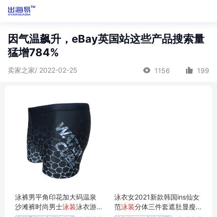
因气温飙升，eBay英国站这些产品搜索量
猛增784%
卖家之家/ 2022-02-25
1156
199
泳裤男平角印花加大码温泉
泳衣女2021新款韩国ins仙女
沙滩裤时尚男士
泳装
泳衣游
范
泳装
分体三件套遮肚显瘦
泳裤
温泉游泳衣