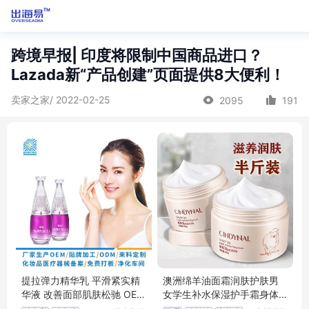
跨境早报| 印度将限制中国商品进口？
Lazada新“产品创建”页面提供8大便利！
卖家之家/ 2022-02-25
2095
191
提拉弹力精华乳 平滑紧实精
澳洲绵羊油面霜润肤护肤男
华液 改善面部肌肤松驰 OEM
女学生补水保湿护手霜身体
贴牌加工
乳雪花霜