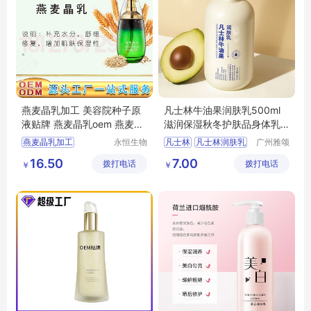
燕麦晶乳加工 美容院种子原
凡士林牛油果润肤乳500ml
液贴牌 燕麦晶乳oem 燕麦晶
滋润保湿秋冬护肤品身体乳
乳生产厂家
批发
燕麦晶乳加工
永恒生物
凡士林
凡士林润肤乳
广州雅颂
科技研究
化妆品制
美容院种子原液贴牌
凡士林身体乳
16.50
7.00
拨打电话
（广州）
拨打电话
造有限公
￥
￥
燕麦晶乳oem
牛油果身体乳
有限公司
司
燕麦晶乳生产厂家
秋冬身体乳
化妆品加工厂