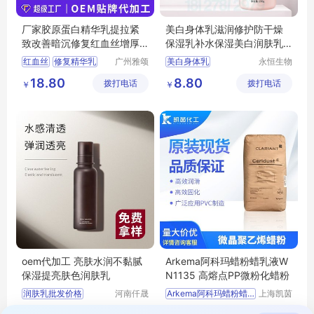
厂家胶原蛋白精华乳提拉紧
美白身体乳滋润修护防干燥
致改善暗沉修复红血丝增厚
保湿乳补水保湿美白润肤乳
角质层
秋冬护肤
红血丝
修复精华乳
广州雅颂
美白身体乳
永恒生物
化妆品制
科技研究
精华乳OEM
美白身体乳批发
18.80
8.80
拨打电话
造有限公
拨打电话
（广州）
￥
￥
胶原蛋白精华乳
美白身体乳加工
司
有限公司
广州化妆品厂家
美白身体乳OEM
化妆品加工
oem代加工 亮肤水润不黏腻
Arkema阿科玛蜡粉蜡乳液W
保湿提亮肤色润肤乳
N1135 高熔点PP微粉化蜡粉
润肤乳批发价格
河南仟晟
Arkema阿科玛蜡粉蜡乳液
上海凯茵
棠药业有
化工有限
润肤乳供应厂家直销
蜡粉蜡乳液