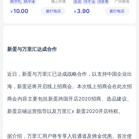
精华乳
精华液
佛山拜澳
面霜
绵羊油
润肤膏
广州雅颂
生物科技
化妆品制
提拉弹力精华乳
保湿霜
身体乳
10.00
3.90
拨打电话
有限公司
拨打电话
造有限公
￥
￥
平滑紧实精华液
司
面部肌肤松驰
新蛋与万里汇达成合作
近日，新蛋与万里汇已达成战略合作，以支持中国企业出
海，新蛋还将开启线上招商会。本次线上招商会在此次招
商会内容主要包括新蛋跨国开店2020招商、选品建议、
新蛋店铺运营指导以及万里汇x 新蛋2020开店特权。
据介绍，万里汇用户将专享入驻通道及佣金优惠。首次使