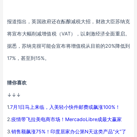
报道指出，英国政府还在酝酿减税大招，财政大臣苏纳克
将宣布大幅削减增值税（VAT），以刺激经济全面重启。
据悉，苏纳克很可能会宣布将增值税从目前的20%降低到
17%，甚至到15%。
猜你喜欢
↓↓↓
1.
7月1日马上来临，入美轻小快件邮费或飙涨100%！
2.
疫情带飞拉美电商市场！MercadoLibre成最大赢家
3.
销售额飙涨75%！印度居家办公第N天这类产品“火”了