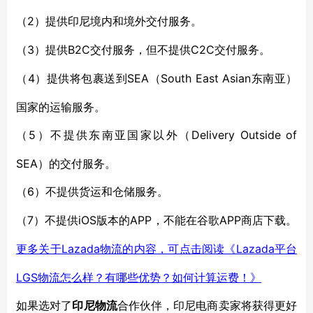
2）提供印尼境内和境外交付服务。
（
3）提供B2C交付服务
C2C交付服务。
（
，
但不提供
4）提供将包裹送到SEA（South East Asian东南亚）
（
国家的运输服务。
5）
Delivery Outside of
（
不
提供东南亚国家以外（
SEA）的交付服务。
6）
（
不
提供货运
和
仓储服务。
7）
iOS版本的APP，
APP商店下载。
（
不
提供
不能
在谷歌
Lazada物流的内容，可点击阅读《Lazada平台
更多关于
LGS物流怎么样？有哪些优势？如何计算运费！》
如果
选对了
印尼
物流
合作伙伴，
印尼电商卖家将获得
更好