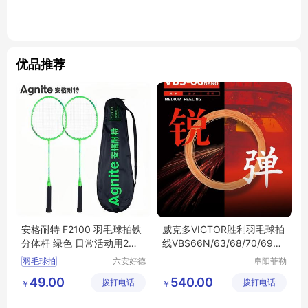
优品推荐
安格耐特 F2100 羽毛球拍铁
威克多VICTOR胜利羽毛球拍
分体杆 绿色 日常活动用2支/
线VBS66N/63/68/70/69N
副
大盘线200米
羽毛球拍
六安好德
阜阳菲勒
商贸有限
科技有限
49.00
540.00
拨打电话
公司
拨打电话
公司
￥
￥