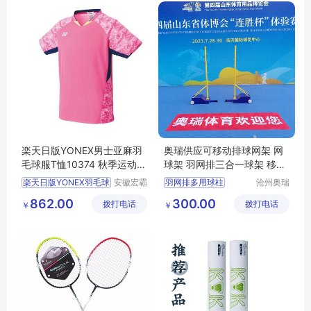
楽天日版YONEX男士亚麻羽
奥瑞供应可移动排球网架 网
毛球服T恤10374 秋季运动球
球架 羽网排三合一球架 移动
衣现货
羽毛球柱
楽天日版YONEX羽毛球
安徽宏霸
羽网排多用球柱
沧州奥瑞
机械设备
体育器材
羽毛球柱
排球柱
862.00
300.00
拨打电话
有限公司
拨打电话
制造有限
￥
￥
气排球中
公司
便携羽毛球柱