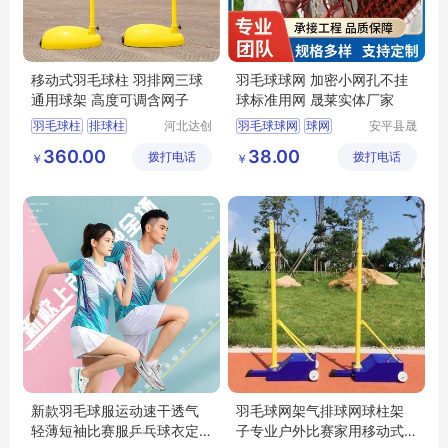
移动式羽毛球柱 羽排网三球
羽毛球球网 加密小网孔不挂
通用球架 高度可调含网子
球标准用网 晟莱实体厂家
羽毛球柱
排球柱
河北达创
羽毛球球网
球网
安平县晟
体育器材
莱丝网制
网球柱
360.00
38.00
拨打电话
有限公司
拨打电话
造有限公
￥
￥
移动式羽毛球柱
司
可移动羽毛球柱
新款羽毛球服运动速干透气
羽毛球网架气排球网球柱架
轻薄短袖比赛服乒乓球衣定
子专业户外比赛家用移动式