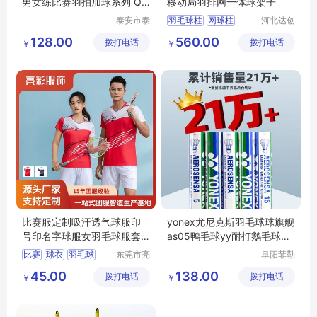
男女练比赛羽拍加球系列 QT
移动局羽排网一体球架子
1601 加球
泰安市泰
羽毛球柱
网球柱
河北达创
山区安美
体育器材
排球柱
ABS羽毛球柱
128.00
560.00
拨打电话
瑞特健身
拨打电话
有限公司
￥
￥
铸铁羽毛球柱
器材有限
公司
比赛服定制吸汗透气球服印
yonex尤尼克斯羽毛球球旗舰
号印名字球服女羽毛球服套
as05鸭毛球yy耐打鹅毛球AS
装女款
9球
比赛
球衣
羽毛球
东莞市亮
阜阳菲勒
彩服饰有
科技有限
短袖
透气吸汗
45.00
138.00
拨打电话
限公司
拨打电话
公司
￥
￥