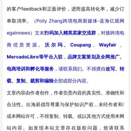
feedback和
的客户
正面评价
，进而
提高转化率
，
减少
订
Polly Zhang
-蓝海亿观网
单
取消率。
（
跨境电商新媒体
egainnews）文末
扫码加入精英卖家交流群
，对接跨境电
Coupang
Wayfair
商优质资源。
沃尔玛、
、
、
MercadoLibre等平台入驻
，
品牌文案策划及全网推广、
电商培训和孵化等服务
，请联系我们。不得擅自
改写、转
载、复制、裁剪和编辑
全部或部分内容。
文章内容由作者创作，作者负责内容的真实性、准确性和
合法性。出海易倡导尊重与保护知识产权，未经作者和/
或本网站许可，不得复制、转载、或以其他方式使用本网
站内容。如发现本站文章存在版权问题，烦请联系