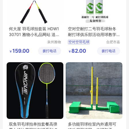
何大屋 羽毛球拍套装 HDW1
空对空耐打二号羽毛球秋冬
30701 雅物小礼品网站 送长
耐打球俱乐部活动用球教学
辈健身礼物 MY-ACJJ-（T）
训练用球
泉州雅物
空对空羽毛球
合肥市嘉
-144
贸易有限
合盛瑞体
俱乐部羽毛球
159.00
82.00
拨打电话
公司
拨打电话
育用品有
￥
￥
训练羽毛球
限公司
羽毛球批发
双鱼羽毛球拍单拍套餐高弹
多功能羽球柱室内外通用可