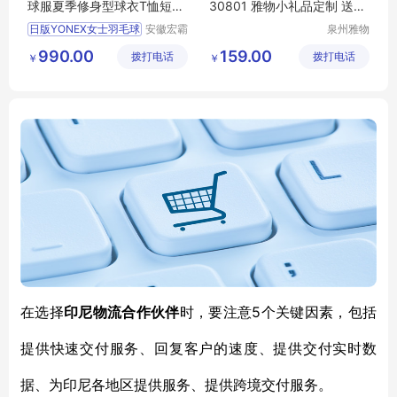
球服夏季修身型球衣T恤短袖
30801 雅物小礼品定制 送客
20564
户礼品 MY-ACJJ-（T）-145
日版YONEX女士羽毛球
安徽宏霸
泉州雅物
机械设备
贸易有限
990.00
159.00
拨打电话
有限公司
拨打电话
公司
￥
￥
5个关键因素
在选择
印尼物流
合作伙伴
时，要注意
，包括
提供快速交付服务、回复客户的速度、提供交付实时数
据、为印尼各地区提供服务、提供跨境交付服务。