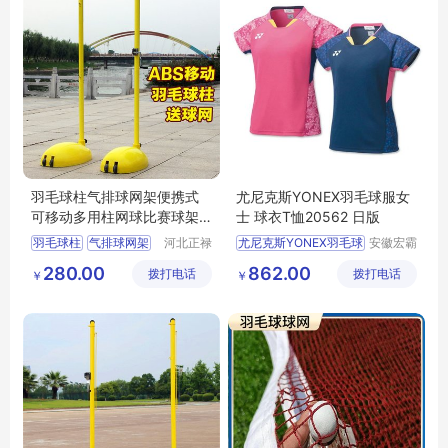
羽毛球柱气排球网架便携式
尤尼克斯YONEX羽毛球服女
可移动多用柱网球比赛球架
士 球衣T恤20562 日版
正禄
羽毛球柱
气排球网架
河北正禄
尤尼克斯YONEX羽毛球
安徽宏霸
教学设备
机械设备
便携式羽毛球柱
280.00
862.00
拨打电话
制造有限
拨打电话
有限公司
￥
￥
可移动网球柱
公司
比赛球架