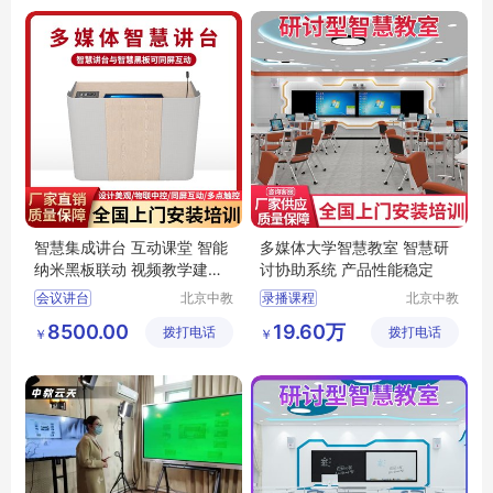
智慧集成讲台 互动课堂 智能
多媒体大学智慧教室 智慧研
纳米黑板联动 视频教学建设
讨协助系统 产品性能稳定
方案
会议讲台
北京中教
录播课程
北京中教
一品科技
云天文化
多功能教室讲台
会议录播主机
8500.00
19.60万
拨打电话
有限公司
拨打电话
有限公司
￥
￥
教室讲台
会议录播系统
录播课
智慧教育讲台
讲台
录课教室