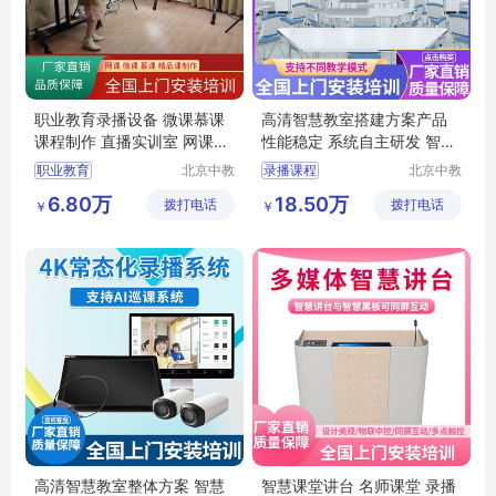
职业教育录播设备 微课慕课
高清智慧教室搭建方案产品
课程制作 直播实训室 网课制
性能稳定 系统自主研发 智慧
作系统方案
研讨协助系统
职业教育
北京中教
录播课程
北京中教
云天文化
云天文化
整套网络课程教学
互动录播课堂
6.80万
18.50万
拨打电话
有限公司
拨打电话
有限公司
￥
￥
直播导播触屏虚拟板书
录课设备
录播课堂
直播
导播
精品录播教室
高清智慧教室整体方案 智慧
智慧课堂讲台 名师课堂 录播