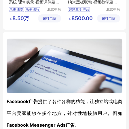
系统 课堂实录 视频课件建设
纳米黑板联动 视频教学建设
方案
方案
录播课堂
录播课程
北京中教
智慧教学讲台
北京中教
一品科技
一品科技
微课制作
录播设备
讲台教室
8.50万
8500.00
拨打电话
有限公司
拨打电话
有限公司
￥
￥
微课教学
多媒体教室讲台
教室讲台
讲台
Facebook广告
提供了各种各样的功能，让独立站或电商
平台卖家能够在多个地方，针对性地接触用户。例如
Facebook Messenger
Ads
广告
。