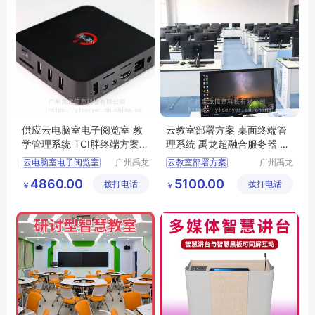
供应云电脑室电子阅览室 教
云教室部署方案 桌面终端管
学管理系统 TCI胖终端方案 x
理系统 禹龙超融合服务器 YL
86架构 禹龙云
480
云电脑室电子阅览室
广州禹龙
云教室部署方案
广州禹龙
信息科技
信息科技
教学管理系统
桌面终端管理系统
4860.00
5100.00
拨打电话
有限公司
拨打电话
有限公司
￥
￥
TCI胖终端方案
禹龙超融合服务器
x86架构
禹龙云