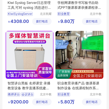
Kiwi Syslog Server日志管理
学校网课教学书写板书自助
工具,可对 syslog 消息进行内
式PPT微课慕课录播课程录制
置操作
一体机方案
KiwiSyslogServer
北京凯耀
职业教育
北京中教
科贸有限
云天文化
日志管理工具
整套网络课程教学
4308.00
9.80万
拨打电话
公司
拨打电话
有限公司
￥
￥
日志服务器
直播导播触屏虚拟板书
KiwiSyslog
Kiwi
直播
导播
智慧讲台黑板 名师课堂 录播
职业教育录播产品 微课慕课
教室设备 教学直播系统建设
制作设备 在线课程制作系统
方案
录播设备方案
教师讲台
会议讲台
北京中教
职业教育
北京中教
一品科技
云天文化
移动讲台
整套网络课程教学
9200.00
5.80万
拨打电话
有限公司
拨打电话
有限公司
￥
￥
多媒体教室讲台
直播导播触屏虚拟板书
多媒体智慧讲台
直播
导播