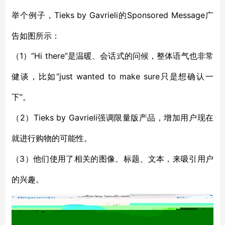
Tieks by Gavrieli的Sponsored Message广
举个例子，
告如图所示：
1
“Hi there”是温暖
（
）
、
会话式的问候，整体语气也非常
“just wanted to make sure只是想确认一
健谈，比如
下”
。
2）Tieks by Gavrieli强调
（
限量版
产品
，增加用户现在
就
进行购物
的可能性
。
3）
（
他们
使用
了
相关的图像
、
标题
、文本，来
吸引用户
的兴趣。