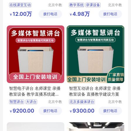
统方案
设方案
在线课堂互动
北京中教
教学系统
录课设备
北京中教
云天文化
云天文化
网络直播授课
教育教学
12.00万
4.98万
拨打电话
有限公司
拨打电话
有限公司
￥
￥
微课慕课
常态录播方案
常态录播
智慧电子讲台 名师课堂 录播
智慧互动讲台 名师课堂 录播
教室设备 教学直播系统建设
教室设备 直播教学建设方案
方案
智慧讲台
大讲台
北京中教
北京多媒体讲台
北京中教
一品科技
一品科技
智慧讲台黑板
多媒体会议讲台
9200.00
9300.00
拨打电话
有限公司
拨打电话
有限公司
￥
￥
智慧多媒体讲台
智慧教育讲台
大讲台
多媒体讲台采购
班前讲台