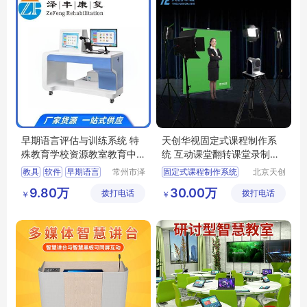
早期语言评估与训练系统 特
天创华视固定式课程制作系
殊教育学校资源教室教育中
统 互动课堂翻转课堂录制设
心学生教具
备
教具
软件
早期语言
常州市泽
固定式课程制作系统
北京天创
丰医疗康
华视科技
互动课堂
翻转课堂
9.80万
30.00万
拨打电话
复设备有
拨打电话
有限公司
￥
￥
课程制作系统
限公司
录课系统