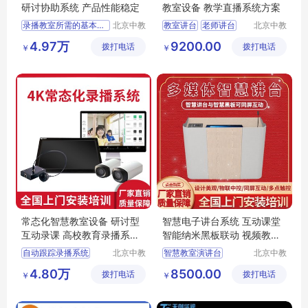
研讨协助系统 产品性能稳定
教室设备 教学直播系统方案
录播教室所需的基本设备
北京中教
教室讲台
老师讲台
北京中教
一品科技
一品科技
录制课程
录播课程
智慧教育讲台
讲台桌
4.97万
9200.00
拨打电话
有限公司
拨打电话
有限公司
￥
￥
中小学智慧课堂
录播
会议讲台
常态化智慧教室设备 研讨型
智慧电子讲台系统 互动课堂
互动录课 高校教育录播系统
智能纳米黑板联动 视频教学
建设方案
系统方案
自动跟踪录播系统
北京中教
智慧教室演讲台
北京中教
云天文化
一品科技
智慧课堂教学
学校讲台
4.80万
8500.00
拨打电话
有限公司
拨打电话
有限公司
￥
￥
常态录播教室解决方案
智慧教室讲台
智慧教室
智慧教学讲台
常态化录播主机
多媒体智慧讲台