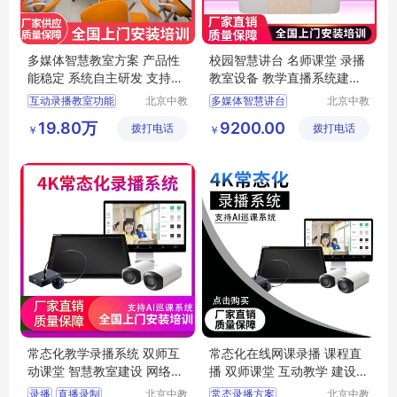
多媒体智慧教室方案 产品性
校园智慧讲台 名师课堂 录播
能稳定 系统自主研发 支持视
教室设备 教学直播系统建设
频会议
方案
互动录播教室功能
北京中教
多媒体智慧讲台
北京中教
云天文化
一品科技
专业录播室
录播课堂
支配讲台
讲台桌
19.80万
9200.00
拨打电话
有限公司
拨打电话
有限公司
￥
￥
智慧校园
中控多媒体讲台
交互式录播系统
会议讲台
常态化教学录播系统 双师互
常态化在线网课录播 课程直
动课堂 智慧教室建设 网络教
播 双师课堂 互动教学 建设方
学 建设方案
案
录播
直播录制
北京中教
常态录播方案
北京中教