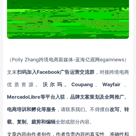
Polly Zhang
-蓝海亿观网egainnews）
（
跨境电商新媒体
文末
Facebook广告运营
扫码加入
交流群
，对接跨境电商
Coupang
Wayfair
优质资源。
沃尔玛、
、
、
MercadoLibre等平台入驻
，
品牌文案策划及全网推广、
电商培训和孵化等服务
，请联系我们。不得擅自
改写、转
载、复制、裁剪和编辑
全部或部分内容。
文章内容由作者创作，作者负责内容的真实性、准确性和