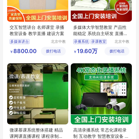
交互智慧讲台 名师课堂 录播
多媒体大学智慧教室 产品性
教室设备 教学直播 建设方案
能稳定 系统自主研发 直播录
播设备
多媒体讲台
北京中教
录播系统
录课教室
北京中教
云天文化
一品科技
多媒体教室讲台
录播教室所需的基本设备
8800.00
19.60万
拨打电话
有限公司
拨打电话
有限公司
￥
￥
多媒体智慧讲台
录播课程
立式讲台
互联网录播教育系统
智慧黑板讲台
微课慕课系统整体搭建 精品
高清录播系统 常态化课程录
课网课直播课程 课程录制系
制 互动教学 智慧教室设备 建