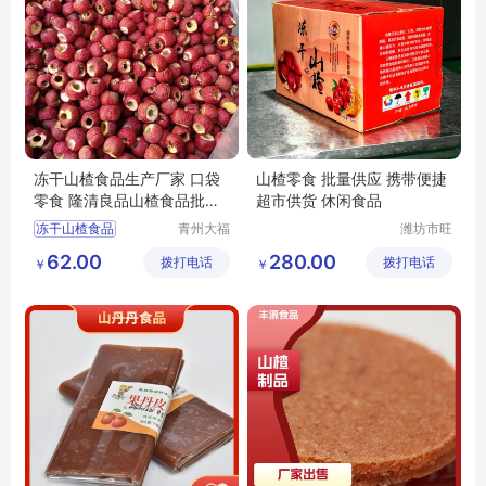
冻干山楂食品生产厂家 口袋
山楂零食 批量供应 携带便捷
零食 隆清良品山楂食品批发
超市供货 休闲食品
酸甜可口
冻干山楂食品
青州大福
潍坊市旺
门农业发
民果蔬有
冻干山楂食品厂家
62.00
280.00
拨打电话
展有限公
拨打电话
限公司
￥
￥
冻干山楂食品生产厂家
司
冻干山楂厂家
冻干山楂制品厂家出售