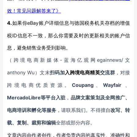
效！常见问题解答来了》
4.
eBay账户详细信息与德国税务机关存档的增值
如果你
税ID信息不一致，那么你需要及时的更新相关的账户信
息，避免销售业务受到影响。
-蓝海亿观网egainnews/文
（跨境电商新媒体
anthony Wu
）文末
扫码
加
入
跨境电商精英
交流群
，对接
Coupang
Wayfair
跨境电商优质资源。
、
、
MercadoLibre等平台入驻
，
品牌文案策划及全网推广、
电商培训和孵化等服务
，请联系我们。不得擅自
改写、转
载、复制、裁剪和编辑
全部或部分内容。
文章内容由作者创作，作者负责内容的真实性、准确性和