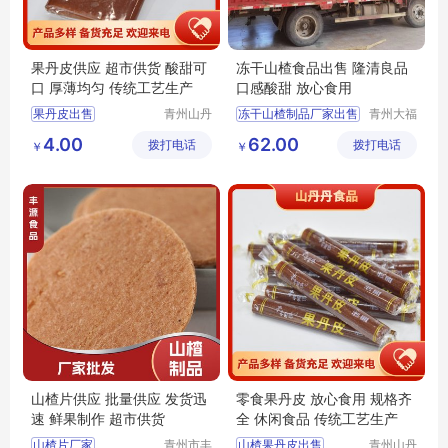
果丹皮供应 超市供货 酸甜可
冻干山楂食品出售 隆清良品
口 厚薄均匀 传统工艺生产
口感酸甜 放心食用
果丹皮出售
青州山丹
冻干山楂制品厂家出售
青州大福
丹食品有
门农业发
零食果丹皮
休闲食品
4.00
62.00
拨打电话
限公司
拨打电话
展有限公
￥
￥
果丹皮供应
隆清良品山楂制品批发
司
山楂果丹皮
隆清良品山楂食品批发
山楂果丹皮厂家
冻干山楂食品生产
山楂片供应 批量供应 发货迅
零食果丹皮 放心食用 规格齐
速 鲜果制作 超市供货
全 休闲食品 传统工艺生产
山楂片厂家
青州市丰
山楂果丹皮出售
青州山丹