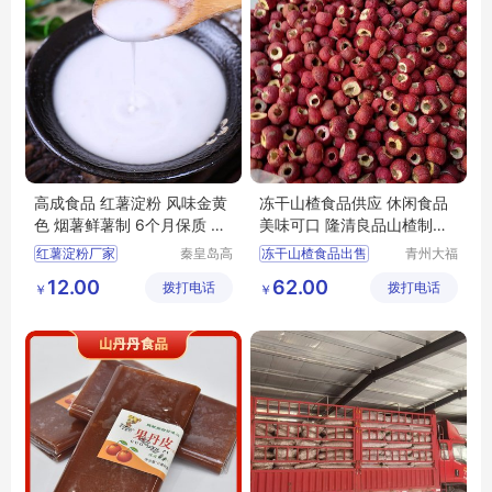
高成食品 红薯淀粉 风味金黄
冻干山楂食品供应 休闲食品
色 烟薯鲜薯制 6个月保质 支
美味可口 隆清良品山楂制品
持代加工
批发
红薯淀粉厂家
秦皇岛高
冻干山楂食品出售
青州大福
成食品产
门农业发
冻干山楂加工
12.00
62.00
拨打电话
业股份有
拨打电话
展有限公
￥
￥
冻干山楂制品厂家出售
限公司
司
冻干山楂厂家生产
冻干山楂食品