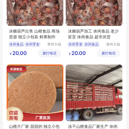
冰糖葫芦出售 山楂食品 商场
冰糖葫芦加工 休闲食品 老少
货源 独立小包装 鲜果制作
皆宜 休闲食品 超市供货
休闲食品
休闲零食
青州大福
休闲零食
休闲食品
青州大福
门农业发
门农业发
冻干山楂制品供应
山楂食品
20.00
20.00
拨打电话
展有限公
拨打电话
展有限公
￥
￥
山楂食品
山楂制品
冻干冰糖葫芦供应
司
司
隆清良品
山楂片厂家 甜甜的 独立小包
冻干山楂食品厂家生产 休闲