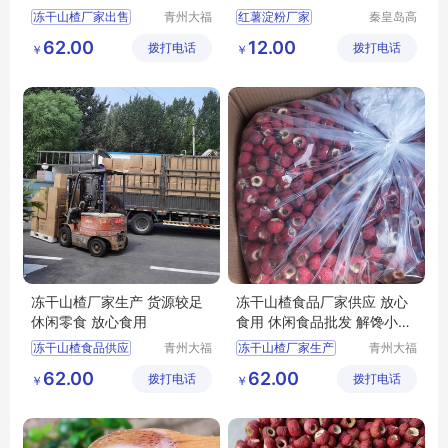
冻干山楂厂家出售
青州大福
红薯淀粉厂家
秦皇岛高
门农业发
成食品产
冻干山楂食品
62.00
12.00
拨打电话
展有限公
拨打电话
业股份有
￥
￥
冻干山楂食品生产厂家
司
限公司
冻干山楂制品供应
冻干山楂食品厂家
冻干山楂厂家生产 货源较足
冻干山楂食品厂家供应 放心
休闲零食 放心食用
食用 休闲食品批发 解馋小零
食
冻干山楂食品供应
青州大福
冻干山楂厂家生产
青州大福
门农业发
门农业发
冻干山楂食品厂家出售
冻干山楂食品厂家
62.00
62.00
拨打电话
展有限公
拨打电话
展有限公
￥
￥
冻干山楂
冻干山楂制品厂家出售
司
司
冻干山楂食品厂家供应
冻干山楂
冻干山楂食品
冻干山楂食品供应