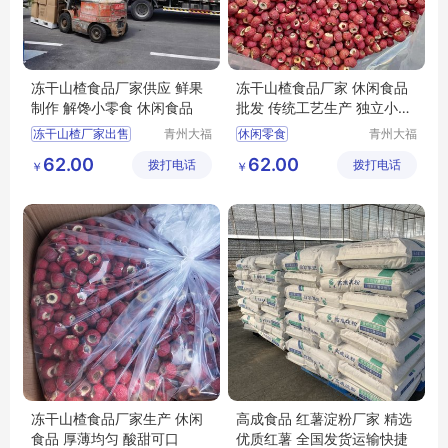
冻干山楂食品厂家供应 鲜果
冻干山楂食品厂家 休闲食品
制作 解馋小零食 休闲食品
批发 传统工艺生产 独立小包
装
冻干山楂厂家出售
青州大福
休闲零食
青州大福
门农业发
门农业发
冻干山楂食品出售
休闲食品批发
62.00
62.00
拨打电话
展有限公
拨打电话
展有限公
￥
￥
冻干山楂生产
冻干山楂制品加工
司
司
冻干山楂食品厂家生产
冻干山楂制品厂家
冻干山楂食品加工
休闲食品
冻干山楂食品厂家生产 休闲
高成食品 红薯淀粉厂家 精选
食品 厚薄均匀 酸甜可口
优质红薯 全国发货运输快捷