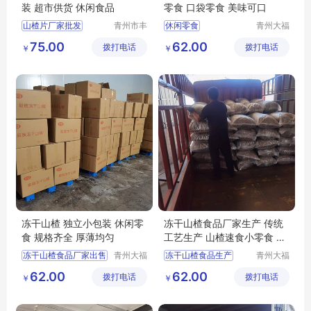
装 超市供货 休闲食品
零食 口袋零食 美味可口
山楂片厂家批发
青州市丰
休闲零食
青州大福
源食品厂
门农业发
丰源出售山楂片
隆清良品山楂制品批发
75.00
62.00
拨打电话
拨打电话
展有限公
￥
￥
山楂片批发
山楂片
隆清良品山楂食品批发
司
冻干山楂食品厂家生产
冻干山楂食品厂家供应
冻干山楂 独立小包装 休闲零
冻干山楂食品厂家生产 传统
食 规格齐全 厚薄均匀
工艺生产 山楂速食小零食 休
闲食品批发
冻干山楂食品厂家出售
青州大福
冻干山楂食品生产
青州大福
门农业发
门农业发
冻干山楂食品厂家
冻干山楂食品
62.00
62.00
拨打电话
展有限公
拨打电话
展有限公
￥
￥
冻干山楂食品出售
冻干山楂制品生产厂家
司
司
冻干山楂厂家生产
冻干山楂制品出售
冻干山楂食品供应
冻干山楂食品厂家供应