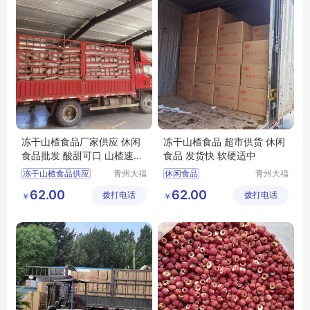
冻干山楂食品厂家供应 休闲
冻干山楂食品 超市供货 休闲
食品批发 酸甜可口 山楂速食
食品 发货快 软硬适中
小零食
冻干山楂食品供应
青州大福
休闲食品
青州大福
门农业发
门农业发
隆清良品山楂食品批发
隆清良品山楂制品批发
62.00
62.00
拨打电话
展有限公
拨打电话
展有限公
￥
￥
休闲食品批发
冻干山楂制品出售
司
司
休闲食品
隆清良品山楂食品批发
冻干山楂食品生产
冻干山楂厂家