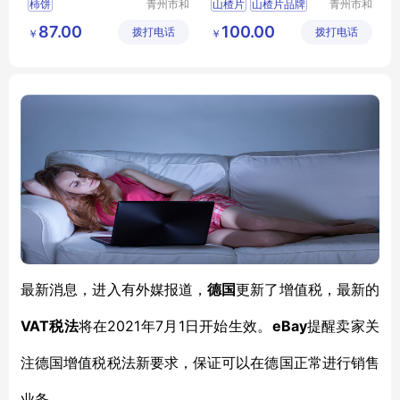
柿饼
青州市和
山楂片
山楂片品牌
青州市和
兴食品有
兴食品有
山楂片厂家
87.00
100.00
拨打电话
限公司
拨打电话
限公司
￥
￥
最新消息，进入有外媒报道，
德国
更新了增值税，最新的
VAT税法
2021年7月1日开始生效。
eBay
将在
提醒卖家关
注德国增值税税法新要求，保证可以在德国正常进行销售
业务。