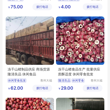
源食品厂
丹食品有
山楂片出售
山楂果丹皮厂家
75.00
4.00
拨打电话
拨打电话
限公司
￥
￥
丰源出售山楂片
山楂果丹皮
原味山楂片厂家原味山楂片
散装果丹皮
批发山楂片
果丹皮厂家
冻干山楂制品供应 商场货源
冻干山楂食品生产 批量供应
隆清良品 休闲食品
质酥适度 休闲零食批发
休闲零食批发
青州大福
隆清良品
休闲零食
青州大福
门农业发
门农业发
冻干山楂厂家生产
冻干山楂制品出售
62.00
29.00
拨打电话
展有限公
拨打电话
展有限公
￥
￥
隆清良品山楂食品批发
休闲食品批发
司
司
隆清良品
休闲食品
冻干山楂食品厂家供应