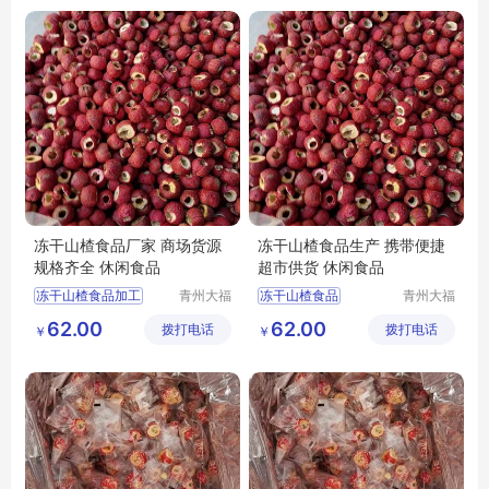
休闲食品批发
冻干山楂食品厂家 商场货源
冻干山楂食品生产 携带便捷
规格齐全 休闲食品
超市供货 休闲食品
冻干山楂食品加工
青州大福
冻干山楂食品
青州大福
门农业发
门农业发
冻干山楂制品生产
冻干山楂厂家供应
62.00
62.00
拨打电话
展有限公
拨打电话
展有限公
￥
￥
冻干山楂食品厂家
冻干山楂制品加工
司
司
冻干山楂食品出售
冻干山楂制品生产厂家
冻干山楂加工
冻干山楂食品厂家生产