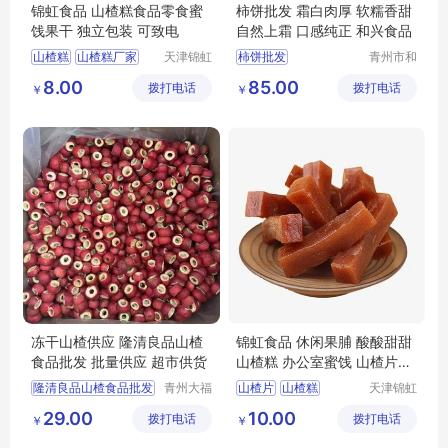
锦虹食品 山楂糕食品零食蜜
柿饼批发 霜白肉厚 软糯香甜
饯果干 独立包装 可致电
自然上霜 口感纯正 和兴食品
山楂糕
山楂糕厂家
天津锦虹
柿饼批发
青州市和
食品有限
兴食品有
山楂糕定制
8.00
85.00
拨打电话
公司
拨打电话
限公司
￥
￥
山楂糕批发
天津山楂糕
冻干山楂供应 隆清良品山楂
锦虹食品 休闲果脯 酸酸甜甜
食品批发 批量供应 超市供货
山楂糕 办公室蜜饯 山楂片零
食
隆清良品山楂食品批发
青州大福
山楂片
山楂糕
天津锦虹
门农业发
食品有限
冻干山楂制品出售
山楂糕批发
29.00
10.00
拨打电话
展有限公
拨打电话
公司
￥
￥
休闲零食批发
山楂糕厂家
司
冻干山楂食品厂家供应
天津山楂糕