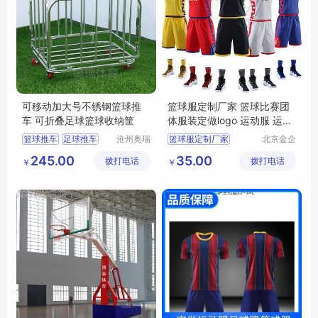
可移动加大号不锈钢篮球推
篮球服定制厂家 篮球比赛团
车 可折叠足球篮球收纳筐
体服装定做logo 运动服 运动
篮球服套装定制
篮球推车
足球推车
沧州奥瑞
篮球服定制厂家
北京金企
体育器材
文创科技
不锈钢篮球推车
运动服
245.00
35.00
拨打电话
制造有限
拨打电话
有限公司
￥
￥
加大不锈钢篮球推车
篮球服套装定制
公司
篮球车