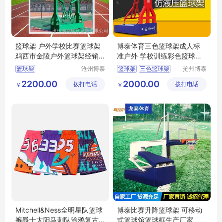
篮球架 户外学校比赛篮球架
博泰体育三色篮球架成人标
鸡西市金陵户外篮球架经销
准户外 学校训练彩色篮球架
商
子篮球框
篮球架
沧州博泰
篮球架
三色篮球架
沧州博泰
体育设备
体育设备
篮球架子
篮球框
2200.00
2000.00
拨打电话
有限公司
拨打电话
有限公司
￥
￥
博泰篮球架
Mitchell&Ness全明星队篮球
博泰比赛升降篮球架 可移动
裤爵士太阳马刺队涂鸦复古
式篮球馆篮球框生产厂家