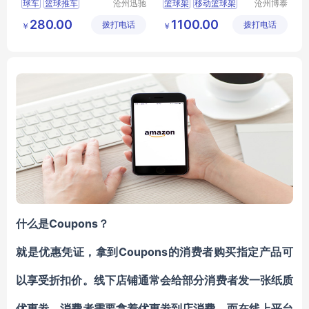
球车
篮球推车
沧州迅驰
篮球架
移动篮球架
沧州博泰
体育用品
体育设备
篮球收纳车
学校篮球架
280.00
1100.00
拨打电话
有限公司
拨打电话
有限公司
￥
￥
折叠式篮球推车
篮球架高度
液压球框
篮球用品
Coupons？
什么是
Coupons的消费者购买指定产品可
就是优惠凭证，拿到
以享受折扣价。线下店铺通常会给部分消费者发一张
纸质
优惠劵
，消费者需要拿着优惠劵到店消费，而在线上平台