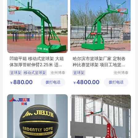
凹箱平箱 移动式篮球架 大箱
哈尔滨市篮球架厂家 定制各
体加厚管材伸臂2.25米 适用
种比赛篮球架 项目工地篮球
学校公园广场
架
篮球架
移动式篮球架
沧州博泰
篮球架
沧州博泰
体育设备
体育设备
平箱篮球架
880.00
4800.00
拨打电话
有限公司
拨打电话
有限公司
￥
￥
凹箱篮球架
篮球架箱体