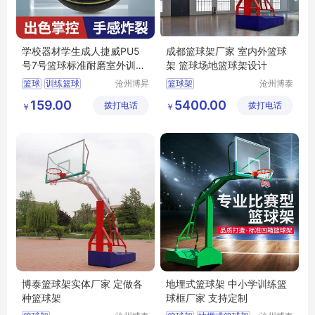
学校器材学生成人捷威PU5
成都篮球架厂家 室内外篮球
号7号篮球标准耐磨室外训练
架 篮球场地篮球架设计
篮球场
篮球
训练篮球
沧州博昇
篮球架
沧州博泰
体育器材
体育设备
PU篮球
7号篮球
159.00
5400.00
拨打电话
有限公司
拨打电话
有限公司
￥
￥
博泰篮球架实体厂家 定做各
地埋式篮球架 中小学训练篮
种篮球架
球框厂家 支持定制