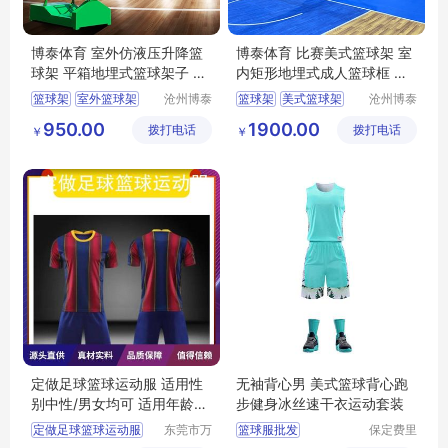
博泰体育 室外仿液压升降篮
博泰体育 比赛美式篮球架 室
球架 平箱地埋式篮球架子 质
内矩形地埋式成人篮球框 支
量稳定
持定制
篮球架
室外篮球架
沧州博泰
篮球架
美式篮球架
沧州博泰
体育设备
体育设备
仿液压篮球架
比赛篮球架
篮球框
950.00
1900.00
拨打电话
有限公司
拨打电话
有限公司
￥
￥
平箱篮球架
成人篮球框
地埋式篮球架
定做足球篮球运动服 适用性
无袖背心男 美式篮球背心跑
别中性/男女均可 适用年龄段
步健身冰丝速干衣运动套装
成年
定做足球篮球运动服
东莞市万
篮球服批发
保定费里
江上宝制
尼商贸有
篮球服定制