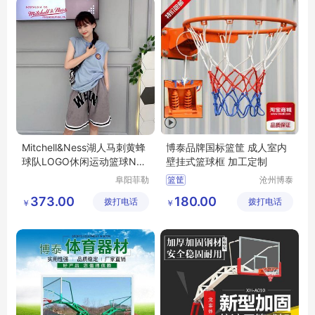
Mitchell&Ness湖人马刺黄蜂
博泰品牌国标篮筐 成人室内
球队LOGO休闲运动篮球NBA
壁挂式篮球框 加工定制
背心男女
阜阳菲勒
篮筐
沧州博泰
科技有限
体育设备
373.00
180.00
拨打电话
公司
拨打电话
有限公司
￥
￥