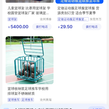
儿童篮球架 比赛用篮球架 学
定做运动服足球服篮球服 货
校圆管篮球架厂家 玻璃篮板
源类别订货 适合季节夏季
篮球架价格
篮球架
沧州博泰
定做运动服足球服篮球服
东莞市万
体育设备
江上宝制
5400.00
29.50
拨打电话
有限公司
拨打电话
衣厂
￥
￥
篮球收纳筐足球推车学校用
排球架不锈钢材质
篮球推车
足球推车
沧州奥瑞
体育器材
足球收纳筐
330.00
拨打电话
制造有限
￥
排球收纳筐
排球推车