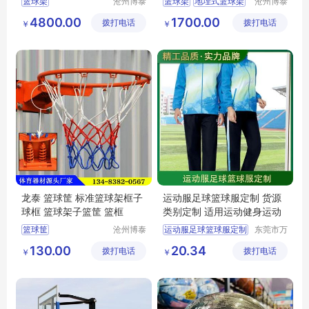
篮球架
沧州博泰
篮球架
地埋式篮球架
沧州博泰
体育设备
体育设备
篮球框
小学篮球框
4800.00
1700.00
拨打电话
有限公司
拨打电话
有限公司
￥
￥
中学篮球框
龙泰 篮球筐 标准篮球架框子
运动服足球篮球服定制 货源
球框 篮球架子篮筐 篮框
类别定制 适用运动健身运动
篮球筐
沧州博泰
运动服足球篮球服定制
东莞市万
体育设备
江上宝制
130.00
20.34
拨打电话
有限公司
拨打电话
衣厂
￥
￥