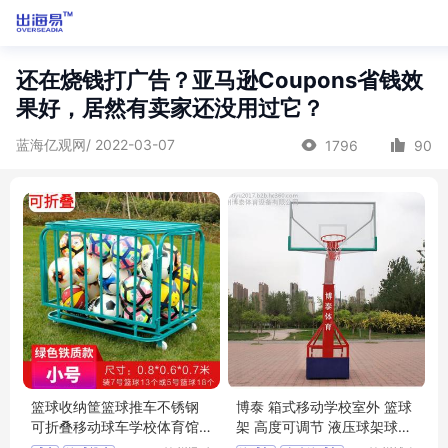
还在烧钱打广告？亚马逊Coupons省钱效
果好，居然有卖家还没用过它？
蓝海亿观网/ 2022-03-07
1796
90
篮球收纳筐篮球推车不锈钢
博泰 箱式移动学校室外 篮球
可折叠移动球车学校体育馆
架 高度可调节 液压球架球框
足球排球
供应厂家