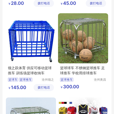
28.00
45.00
拨打电话
衣厂
拨打电话
限公司
￥
￥
篮球服厂家
篮球服价格
篮球服生产
领之跃体育 供应可移动篮球
篮球球车 不锈钢篮球推车 足
推车 训练场篮球收纳车
球推车 学校用排球推车
篮球车
篮球推车
沧州领之
篮球推车
沧州奥昌
跃体育器
文体器材
可移动篮球推车
篮球推车厂家
300.00
145.00
￥
拨打电话
材制造有
制造有限
￥
篮球收纳车
篮球推车生产厂家
限公司
公司
训练场篮球车
篮球推车价格
篮球推车厂家价格