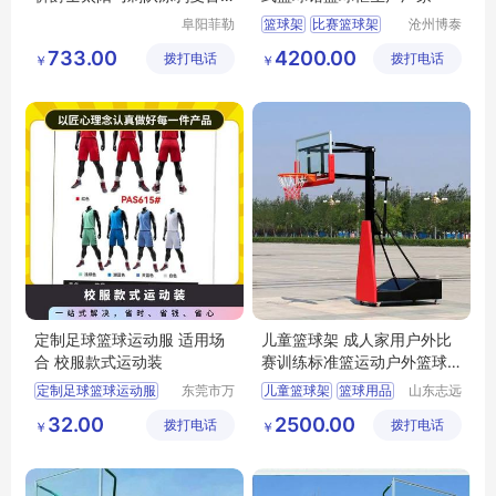
球裤NBA
阜阳菲勒
篮球架
比赛篮球架
沧州博泰
科技有限
体育设备
升降篮球架
733.00
4200.00
拨打电话
公司
拨打电话
有限公司
￥
￥
移动篮球框
篮球馆篮球框
定制足球篮球运动服 适用场
儿童篮球架 成人家用户外比
合 校服款式运动装
赛训练标准篮运动户外篮球
用品
定制足球篮球运动服
东莞市万
儿童篮球架
篮球用品
山东志远
江上宝制
教学设备
32.00
2500.00
拨打电话
衣厂
拨打电话
有限公司
￥
￥