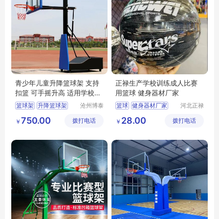
青少年儿童升降篮球架 支持
正禄生产学校训练成人比赛
扣篮 可手摇升高 适用学校公
用篮球 健身器材厂家
园广场培训馆
篮球架
升降篮球架
沧州博泰
篮球
健身器材厂家
河北正禄
体育设备
教学设备
青少年篮球架
比赛用篮球
750.00
28.00
拨打电话
有限公司
拨打电话
制造有限
￥
￥
儿童篮球架
成人比赛用篮球
公司
篮球架扣篮
健身器材