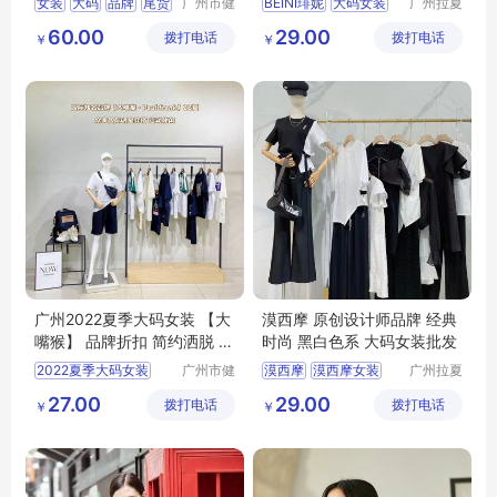
女装
大码
品牌
尾货
广州市健
BEINI琲妮
大码女装
广州拉夏
凡服饰有
贝尼服饰
直播
品牌折扣
直播实体
60.00
29.00
拨打电话
限公司
拨打电话
商行
￥
￥
服装批发
广州2022夏季大码女装 【大
漠西摩 原创设计师品牌 经典
嘴猴】 品牌折扣 简约洒脱 年
时尚 黑白色系 大码女装批发
轻可爱
2022夏季大码女装
广州市健
漠西摩
漠西摩女装
广州拉夏
凡服饰有
贝尼服饰
品牌折扣
简约洒脱
原创设计师品牌
27.00
29.00
拨打电话
限公司
拨打电话
商行
￥
￥
大码女装批发