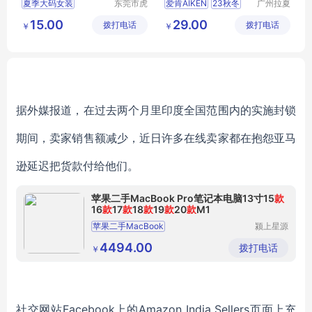
夏季大码女装
东莞市虎
爱肯AIKEN
23秋冬
广州拉夏
门转转服
贝尼服饰
夏季大码服装
大码时尚女装品牌
15.00
29.00
拨打电话
饰经营部
拨打电话
商行
￥
￥
夏季大码韩版女装
爱品沙
恩裳
据外媒报道，在过去两个月里印度全国范围内的实施封锁
期间，卖家销售额减少，近日许多在线卖家都在抱怨亚马
逊延迟把货款付给他们。
苹果二手MacBook Pro笔记本电脑13寸15
款
16
款
17
款
18
款
19
款
20
款
M1
苹果二手MacBook
颍上星源
科技发展
有限公司
4494.00
拨打电话
￥
社交网站Facebook上的Amazon India Sellers页面上充