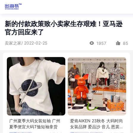
新的付款政策致小卖家生存艰难！亚马逊
官方回应来了
卖家之家/ 2022-02-25
1957
85
广州夏季大码女装短袖 广州
爱肯AIKEN 23秋冬 大码时尚
夏季便宜大码T恤短袖拿货
女装品牌 爱品沙 音儿 恩裳
珂尼莎曼 批发