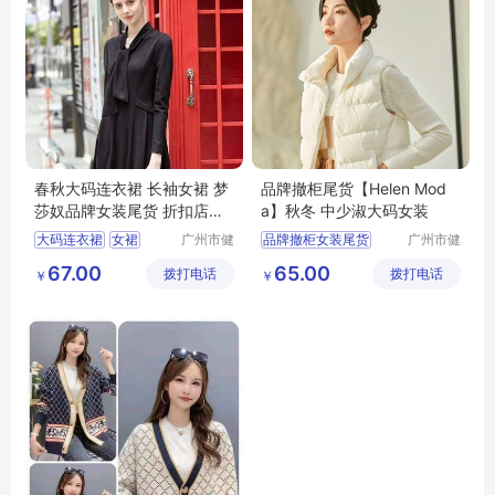
春秋大码连衣裙 长袖女裙 梦
品牌撤柜尾货【Helen Mod
莎奴品牌女装尾货 折扣店跑
a】秋冬 中少淑大码女装
量女装单品
大码连衣裙
女裙
广州市健
品牌撤柜女装尾货
广州市健
凡服饰有
凡服饰有
品牌女装尾货
Helen
Moda23秋冬
67.00
65.00
拨打电话
限公司
拨打电话
限公司
￥
￥
中少淑大码女装
品牌尾货女装供应链
深圳南油尾货货源