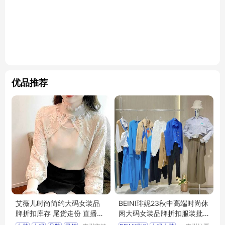
优品推荐
艾薇儿时尚简约大码女装品
BEINI琲妮23秋中高端时尚休
牌折扣库存 尾货走份 直播拿
闲大码女装品牌折扣服装批
货服装市场
发直播实体