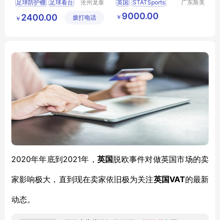
足球防护棚
足球看台
沧州龙泰
英国
STATSports
广东斯美
体育器材
尔仪器有
球场替补席
换人座椅
APEX
足球运动员
9000.00
2400.00
￥
拨打电话
有限公司
限公司
￥
足球用品
足球实时监测
2020年年底到2021年，
英国
脱欧事件对做英国市场的卖
VAT
家影响极大，直到现在卖家依旧极为关注
英国
的最新
动态。