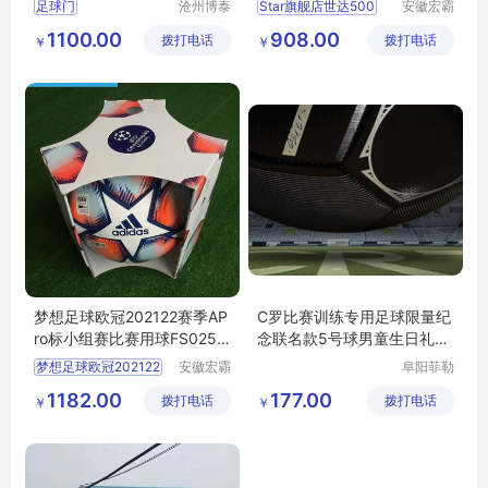
足球门
沧州博泰
Star旗舰店世达500
安徽宏霸
体育设备
机械设备
1100.00
908.00
拨打电话
有限公司
拨打电话
有限公司
￥
￥
梦想足球欧冠202122赛季AP
C罗比赛训练专用足球限量纪
ro标小组赛比赛用球FS0258
念联名款5号球男童生日礼物
GU0214
小学生
梦想足球欧冠202122
安徽宏霸
阜阳菲勒
机械设备
科技有限
1182.00
177.00
拨打电话
有限公司
拨打电话
公司
￥
￥