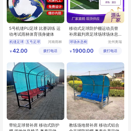
5号机缝PU足球 比赛训练 运
移动式足球防护棚运动员替
动考试雨林体育强身健体
补席裁判席足球场球场休息
椅厂家销售
机缝足球
五号足球
河南雨林
球场休息椅
沧州奥瑞
教育工程
体育器材
运动足球
足球防护棚
42.00
1900.00
拨打电话
有限公司
拨打电话
制造有限
￥
￥
运动员替补席
公司
足球裁判椅
球场座椅
带轮足球替补席 移动式防护
教练场地替补席 移动式铝合
棚 场地休息椅子 奥泰定做
金足球防护棚 奥泰生产定做