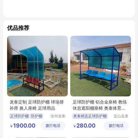
优品推荐
龙泰定制 足球防护棚 球场替
足球防护棚 铝合金座椅 教练
补席 换人座椅 足球用品
休息遮阳棚座椅 奥泰体育精
选
足球防护棚
防护棚
沧州龙泰
奥泰精选足球防护棚
盐山县奥
体育器材
泰体育器
球场替补席
换人座椅
球场替补席
1900.00
280.00
拨打电话
有限公司
拨打电话
材厂
￥
￥
足球用品
教练休息遮阳棚座椅
足球防晒棚