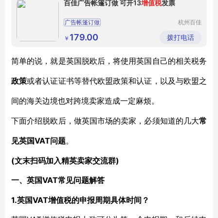
百佳广告帐篷订做 可开13
增值税
发票
广告帐篷订做
杭州百佳
遮阳蓬有
限公司
179.00
拨打电话
￥
简单的说，就是英国脱欧后，将使用英国自己的相关税务
政策
或者认证证书等替代欧盟政策和认证，以及与欧盟之
间的海关边境也对跨境卖家造成一定麻烦。
下面介绍脱欧后，做英国市场的卖家，必须知道的几大
常
VAT问题
见英国
。
(文末扫码加入精英卖家交流群)
VAT常见问题解答
一、英国
1.英国VAT增值税的申报周期具体时间？