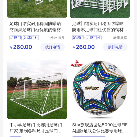
足球门结实耐用稳固防曝晒
足球门结实耐用稳固防曝晒
防雨淋足球门框优质的钢材
防雨淋足球门柱优质的钢材
足球门柱
足球门框
足球门
足球门柱
沧州博昇
足球门
足球门柱
沧州奥瑞
体育器材
体育器材
足球门框
足球门厂家
足球门框
足球门厂家
260.00
260.00
拨打电话
有限公司
拨打电话
制造有限
￥
￥
足球门尺寸
足球门价格
公司
中小学足球门 比赛用足球门
Star旗舰店世达5000足球FIF
厂家 定制各种尺寸足球门 实
A国际足联公认比赛专用球SB
体厂家
105TB