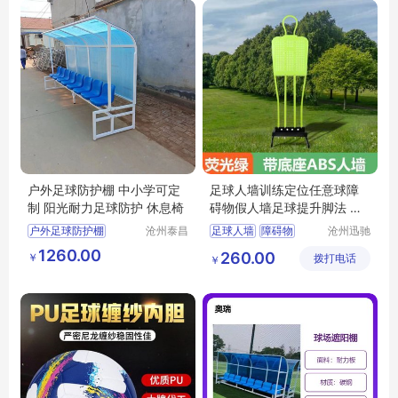
户外体育厂家
户外足球防护棚 中小学可定
足球人墙训练定位任意球障
制 阳光耐力足球防护 休息椅
碍物假人墙足球提升脚法 带
底座ABS材质
户外足球防护棚
沧州泰昌
足球人墙
障碍物
沧州迅驰
体育器材
体育用品
定制足球防护棚
假人墙
足球训练
1260.00
260.00
￥
制造有限
拨打电话
有限公司
￥
学校足球防护休息椅
足球用品
公司
足球防护休息椅
阳光耐力瓦防护棚