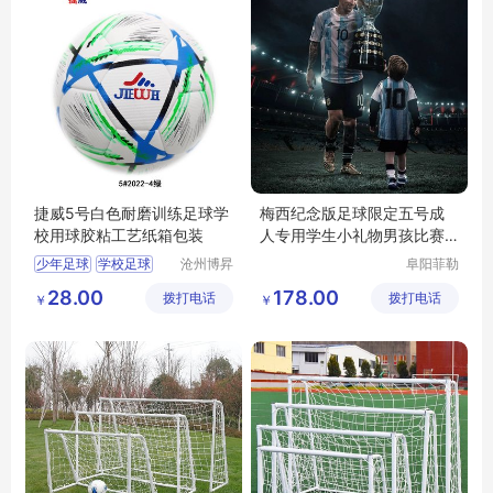
捷威5号白色耐磨训练足球学
梅西纪念版足球限定五号成
校用球胶粘工艺纸箱包装
人专用学生小礼物男孩比赛
踢球
少年足球
学校足球
沧州博昇
阜阳菲勒
体育器材
科技有限
训练足球
28.00
178.00
拨打电话
有限公司
拨打电话
公司
￥
￥
学校体育用品
学校体育器材