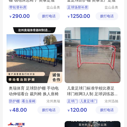
带轮替补席
盐山县奥
足球场替补席
盐山县奥
泰体育器
泰体育器
移动式足球防护棚
移动式足球防护设备
290.00
1250.00
拨打电话
材厂
拨打电话
材厂
￥
￥
足球场地休息椅子
教练场地替补席
足球防护棚厂家
教练替补席
教练替补席
足球防护棚
奥瑞体育 足球防护棚 手动电
儿童足球门标准学校比赛足
动伸缩看台 裁判椅 换人座椅
球门框网3人制 足球训练器材
1.2X0.8米
防护棚
看台座椅
沧州奥瑞
足球门
儿童足球门
沧州迅驰
体育器材
体育用品
足球防护棚
小足球门
足球
48.00
120.00
拨打电话
制造有限
拨打电话
有限公司
￥
￥
足球替补席
少儿足球门
公司
防护棚座椅