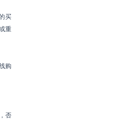
的买
或重
线购
，否