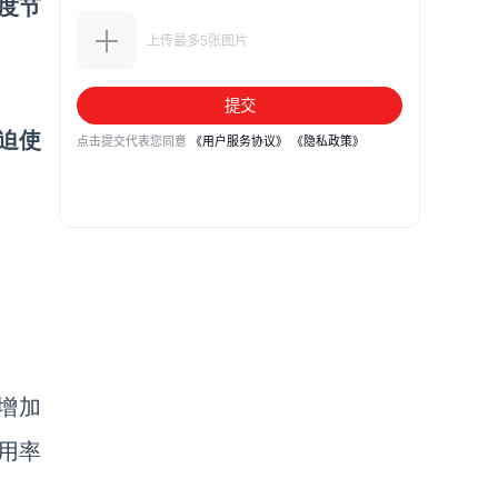
度节
这迫使
s增加
滥用率