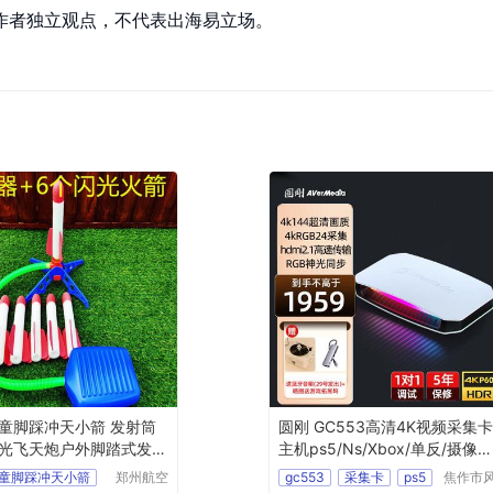
作者独立观点，不代表出海易立场。
童脚踩冲天小箭 发射筒
圆刚 GC553高清4K视频采集
光飞天炮户外脚踏式发射
主机ps5/Ns/Xbox/单反/摄像
机/游戏直播录制设备 GC553G
童脚踩冲天小箭
郑州航空
gc553
采集卡
ps5
焦作市
2（旗舰机皇升级款GC553G2