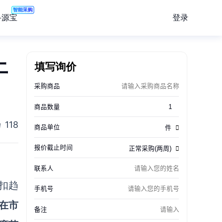
智能采购
登录
寻源宝
上
填写询价
118
折扣趋
在市