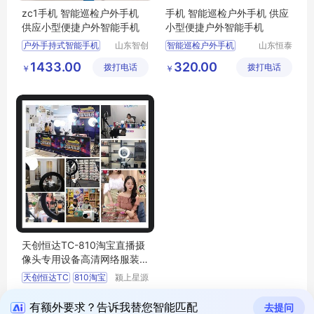
zc1手机 智能巡检户外手机
手机 智能巡检户外手机 供应
供应小型便捷户外智能手机
小型便捷户外智能手机
户外手持式智能手机
山东智创
智能巡检户外手机
山东恒泰
重工科技
安防救援
供应智能双频定位手机
手机
1433.00
320.00
拨打电话
有限公司
拨打电话
装备制造
￥
￥
手机
供应小型便捷户外智能手机
有限公司
天创恒达TC-810淘宝直播摄
像头专用设备高清网络服装
电脑台式美颜翡翠珠宝会议
天创恒达TC
810淘宝
颍上星源
直播间
科技发展
9598.00
拨打电话
有限公司
￥
有额外要求？告诉我替您智能匹配
去提问