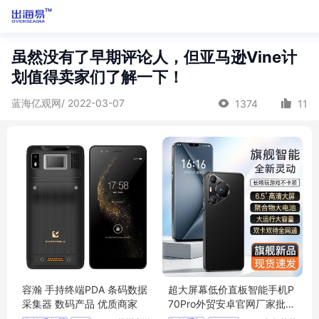
虽然没有了早期评论人，但亚马逊Vine计
划值得卖家们了解一下！
蓝海亿观网/ 2022-03-07
1374
11
容瀚 手持终端PDA 条码数据
超大屏幕低价直板智能手机P
采集器 数码产品 优质商家
70Pro外贸安卓官网厂家批发
现货