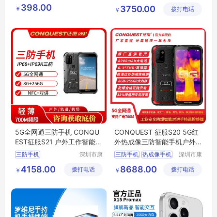
特工贸有
方鸿志科
智能手机
incell
PDA
掌上电脑
398.00
3750.00
￥
限公司
拨打电话
技有限公
￥
司
5G全网通三防手机 CONQU
CONQUEST 征服S20 5G红
EST征服S21 户外工作智能手
外热成像三防智能手机户外
机 8G+256G
电力手持巡检终端
三防手机
深圳市康
三防手机
热成像手机
深圳市康
凯思特通
凯思特通
4158.00
8688.00
拨打电话
讯设备有
拨打电话
讯设备有
￥
￥
限公司
限公司