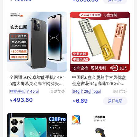
￥
条码扫描器
司
全网通5G安卓智能手机i14Pr
中国风u盘金属刻字古风优盘
o超大屏幕灵动岛官网源头厂
创意窗花64g高速128G企业l
家批发
ogo礼品u盘
智能手机
i14pro
青岛艾芬
64g
128g
logo
深圳市乐
特工贸有
众文化科
493.60
6.69
￥
限公司
拨打电话
技有限公
￥
司