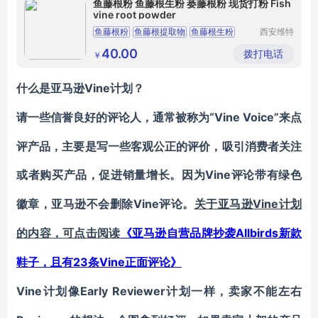
鱼藤根粉 鱼藤根生粉 蒌藤根粉 现货打粉 Fish
vine root powder
鱼藤根粉
鱼藤根提取物
鱼藤根生粉
西安维特
生物科技
蒌藤根粉
现货销售
有限责任
40.00
拨打电话
￥
公司
Vine计划
什么是
亚马逊
？
“Vine Voice”来点
请一些信誉良好的评论人，通常被称为
评产品，主要是写一些客观公正的评价，吸引消费者关注
或者购买产品，促进销量增长。因为Vine
评论带有绿色
Vine
Vine计划
徽章，亚马逊不会删除
评论。
关于亚马逊
的内容，可点击阅读
Allbirds新款
《
亚马逊自营品牌抄袭
鞋子，且有23条Vine正面评论
》
Vine
Early Reviewer计划一样，卖家不能左右
计划像