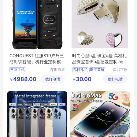
CONQUEST 征服S19户外三
时尚心型u盘 珠宝u盘 高档礼
防对讲智能手机行业定制模
品珠宝首饰u盘批发定制logo
块化手持终端
64g
三防手机
深圳市康
高档礼品
珠宝首饰
深圳市乐
凯思特通
众文化科
logo
64g
4988.00
30.00
拨打电话
讯设备有
拨打电话
技有限公
￥
￥
限公司
司