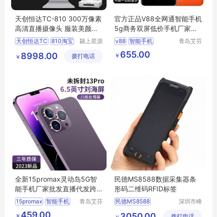
天创恒达TC-810 300万像素
官方正品V88全网通智能手机
高清直播摄像头 服装美颜珠
5g商务双屏低价手机厂家直
宝会议适用
销批发全新
天创恒达TC
810淘宝
颍上星源
v88
智能手机
青岛艾芬
科技发展
特工贸有
厂家直销
655.00
8998.00
￥
拨打电话
有限公司
限公司
￥
全新15promax灵动岛5G智
民德MS8588数据采集器条
能手机厂家批发直播代发跨
形码二维码RFID标签
境电商海外
15promax
智能手机
青岛艾芬
民德MS8588
深圳市峰
特工贸有
业信息技
无线扫描器
459.00
3050.00
￥
限公司
拨打电话
术有限公