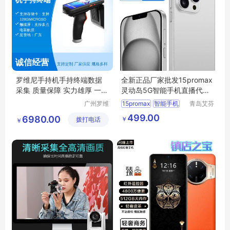
罗维尼手持机手持终端数据
全新正品厂家批发15promax
采集 质量保障 实力雄厚 一站
灵动岛5G智能手机直播代发
式服务
爆款海外电商
广州罗维
15promax
智能手机
青岛艾芬
尼信息科
特工贸有
499.00
6980.00
￥
拨打电话
技有限公
限公司
￥
司