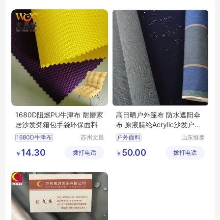
防水面料
1680D阻燃PU牛津布 耐磨家
高日晒户外篷布 防水遮阳伞
居沙发凳箱包手袋环保面料
布 原液腈纶Acrylic沙发户外
面料厂家
1680D牛津布
苏州文昌
户外面料
山东恒泰
祥纺织品
纺织有限
阻燃牛津布
牛津布
原液腈纶面料
14.30
50.00
拨打电话
有限公司
拨打电话
公司
￥
￥
箱包面料
亚克力面料
GRS环保面料
高日晒面料
sunbrella