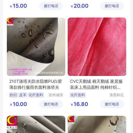
纺织科技
纺织科技
涤纶面料
涤纶面料
15.00
20.00
拨打电话
有限公司
拨打电话
有限公司
￥
￥
210T涤塔夫防水阻燃PU白胶
CVC天鹅绒 棉天鹅绒 家居服
薄款骑行服雨衣面料涤塔夫
装床上用品面料 纯棉针织绒
布面料
纺织
皮革
化纤面料
苏州成璟
化纤面料
东莞科亿
纺织科技
纺织有限
尼龙面料
10.00
16.80
拨打电话
有限公司
拨打电话
公司
￥
￥