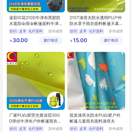
迷彩印花210D牛津布黑胶防
210T涤塔夫防水透明PU户外
水遮阳伞雨伞帐篷面料牛津
防水罩子雨衣面料帐篷天幕
布
面料涤塔夫
纺织
皮革
化纤面料
苏州成璟
纺织
皮革
化纤面料
苏州成璟
纺织科技
纺织科技
涤纶面料
涤纶面料
30.00
15.00
拨打电话
有限公司
拨打电话
有限公司
￥
￥
厂家PU白胶荧光黄涂层300
批发涤塔夫防水PU白胶户外
D弹丝牛津布户外帐篷雨衣面
帐篷儿童雨衣面料涤塔夫
料牛津布
纺织
皮革
化纤面料
苏州成璟
纺织
皮革
化纤面料
苏州成璟