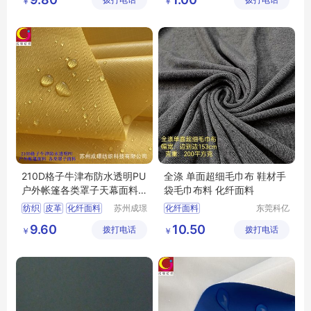
拨打电话
有限公司
拨打电话
公司
￥
￥
210D格子牛津布防水透明PU
全涤 单面超细毛巾布 鞋材手
户外帐篷各类罩子天幕面料2
袋毛巾布料 化纤面料
10D牛津布
纺织
皮革
化纤面料
苏州成璟
化纤面料
东莞科亿
纺织科技
纺织有限
涤纶面料
9.60
10.50
拨打电话
有限公司
拨打电话
公司
￥
￥