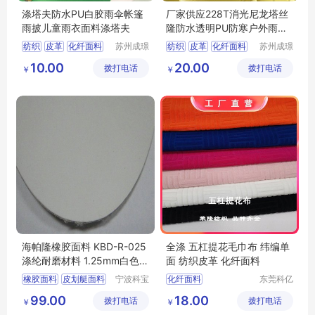
涤塔夫防水PU白胶雨伞帐篷
厂家供应228T消光尼龙塔丝
雨披儿童雨衣面料涤塔夫
隆防水透明PU防寒户外雨衣
面料塔丝隆
纺织
皮革
化纤面料
苏州成璟
纺织
皮革
化纤面料
苏州成璟
纺织科技
纺织科技
涤纶面料
尼龙面料
10.00
20.00
拨打电话
有限公司
拨打电话
有限公司
￥
￥
海帕隆橡胶面料 KBD-R-025
全涤 五杠提花毛巾布 纬编单
涤纶耐磨材料 1.25mm白色皮
面 纺织皮革 化纤面料
划艇面料
橡胶面料
皮划艇面料
宁波科宝
化纤面料
东莞科亿
达新材料
纺织有限
功能性复合面料
99.00
18.00
拨打电话
有限公司
拨打电话
公司
￥
￥
海帕隆橡胶面料