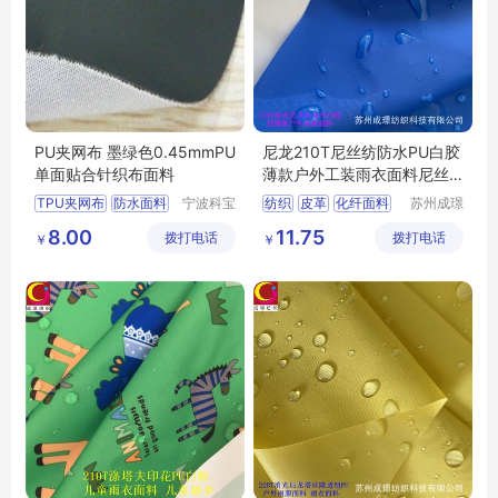
PU夹网布 墨绿色0.45mmPU
尼龙210T尼丝纺防水PU白胶
单面贴合针织布面料
薄款户外工装雨衣面料尼丝
纺
TPU夹网布
防水面料
宁波科宝
纺织
皮革
化纤面料
苏州成璟
达新材料
纺织科技
功能性复合面料
尼龙面料
8.00
11.75
拨打电话
有限公司
拨打电话
有限公司
￥
￥
箱包面料
医疗面料