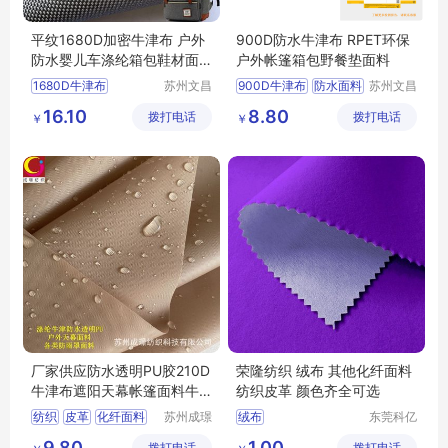
平纹1680D加密牛津布 户外
900D防水牛津布 RPET环保
防水婴儿车涤纶箱包鞋材面
户外帐篷箱包野餐垫面料
料
1680D牛津布
苏州文昌
900D牛津布
防水面料
苏州文昌
祥纺织品
祥纺织品
防水牛津布
箱包面料
再生牛津布
箱包面料
16.10
8.80
拨打电话
有限公司
拨打电话
有限公司
￥
￥
鞋材面料
grs面料
涤纶牛津布面料
厂家供应防水透明PU胶210D
荣隆纺织 绒布 其他化纤面料
牛津布遮阳天幕帐篷面料牛
纺织皮革 颜色齐全可选
津布
纺织
皮革
化纤面料
苏州成璟
绒布
东莞科亿
纺织科技
纺织有限
涤纶面料
9.80
1.00