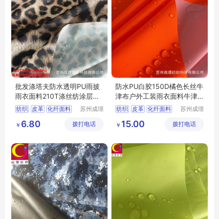
批发涤塔夫防水透明PU雨披
防水PU白胶150D橘色长丝牛
雨衣面料210T涤丝纺涂层面
津布户外工装雨衣面料牛津
料
布
纺织
皮革
化纤面料
苏州成璟
纺织
皮革
化纤面料
苏州成璟
纺织科技
纺织科技
涤纶面料
涤纶面料
6.80
15.00
拨打电话
有限公司
拨打电话
有限公司
￥
￥