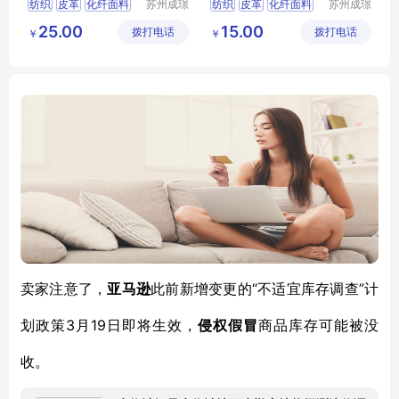
纺织
皮革
化纤面料
苏州成璟
纺织
皮革
化纤面料
苏州成璟
纺织科技
纺织科技
其他化纤面料
尼龙面料
25.00
15.00
拨打电话
有限公司
拨打电话
有限公司
￥
￥
“不适宜库存调查”计
卖家注意了，
亚马逊
此前新增变更的
划政策3月19日即将生效，
侵权假冒
商品库存可能被没
收。