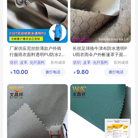
厂家供应尼丝纺薄款户外骑
长丝足球格牛津布防水透明P
行服雨衣面料透明PU防水21
U雨衣雨伞户外帐篷罩子面料
0T尼丝纺
牛津布
纺织
皮革
化纤面料
苏州成璟
纺织
皮革
化纤面料
苏州成璟
纺织科技
纺织科技
尼龙面料
涤纶面料
10.00
9.80
拨打电话
有限公司
拨打电话
有限公司
￥
￥