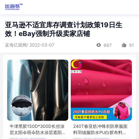
亚马逊不适宜库存调查计划政策19日生
效！eBay强制升级卖家店铺
蓝海亿观网/ 2022-03-07
667
91
牛津黑胶150D*300D长丝涂
240T春亚纺冲锋衣防寒服面
层太阳伞雨伞防水涂层遮阳
料羽绒服防水PU白胶布料春
天幕面料
亚纺