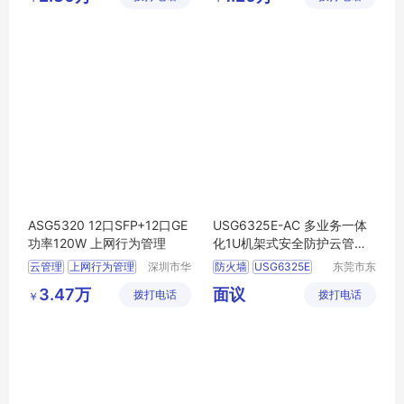
控制平台尺寸
企业防泄密
公司
公司
上网合规管理
深信服防泄密
ASG5320 12口SFP+12口GE
USG6325E-AC 多业务一体
功率120W 上网行为管理
化1U机架式安全防护云管理
防火墙
云管理
上网行为管理
深圳市华
防火墙
USG6325E
东莞市东
思特科技
城奔月电
ASG系列
华思特科技
AC
多业务
一体化
3.47万
面议
拨打电话
有限公司
拨打电话
子配件店
￥
ASG5320
云管理