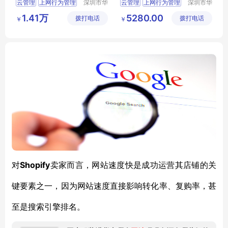
云管理
上网行为管理
深圳市华
云管理
上网行为管理
深圳市华
思特科技
思特科技
ASG系列
华思特科技
ASG系列
华思特科技
1.41万
5280.00
拨打电话
有限公司
拨打电话
有限公司
￥
￥
ASG5310
ASG5305
Shopify
对
卖家而言，网站速度快是成功运营其店铺的关
键要素之一，因为网站速度直接影响转化率、复购率，甚
至是搜索引擎排名。