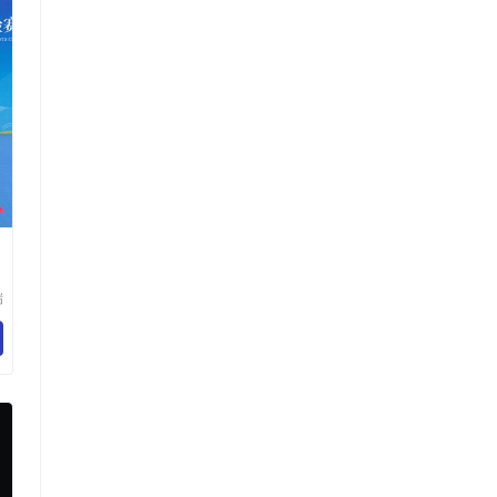
瑞
材
限