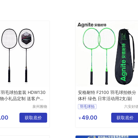
 羽毛球拍套装 HDW130
安格耐特 F2100 羽毛球拍铁分
 雅物小礼品定制 送客户礼
体杆 绿色 日常活动用2支/副
-ACJJ-（T）-145
泉州雅物
羽毛球拍
六安好
贸易有限
商贸有
公司
公司
.00
49.00
获取底价
获取底价
￥