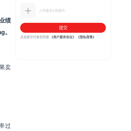
业绩
ng。
果卖
率过