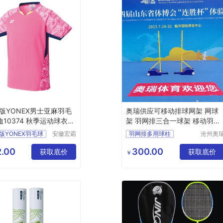
版YONEX男士亚麻羽毛
奥瑞供应可移动排球网架 网球
恤10374 秋季运动球衣现
架 羽网排三合一球架 移动羽毛
球柱
版YONEX羽毛球
安徽宏霸
羽网排多用球柱
沧州奥
机械设备
体育器
羽毛球柱
排球柱
有限公司
制造有
.00
300.00
获取底价
气排球中
获取底价
￥
公司
便携羽毛球柱