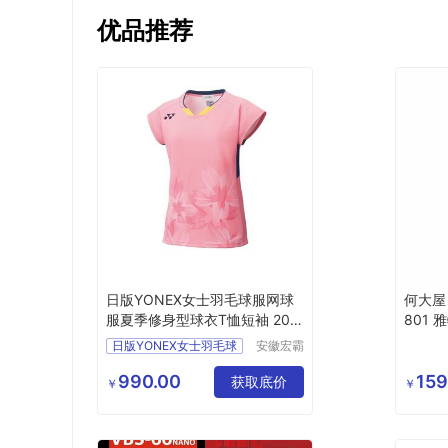
优品推荐
日版YONEX女士羽毛球服网球
何大屋
服夏季修身型球衣T恤短袖 205
801
64
品 MY
日版YONEX女士羽毛球
安徽宏霸
机械设备
有限公司
990.00
159
获取底价
￥
￥