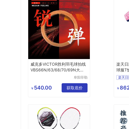
威克多VICTOR胜利羽毛球拍线
楽天日
VBS66N/63/68/70/69N大盘
球服T
线200米
货
阜阳菲勒
楽天日
科技有限
公司
540.00
862
获取底价
￥
￥