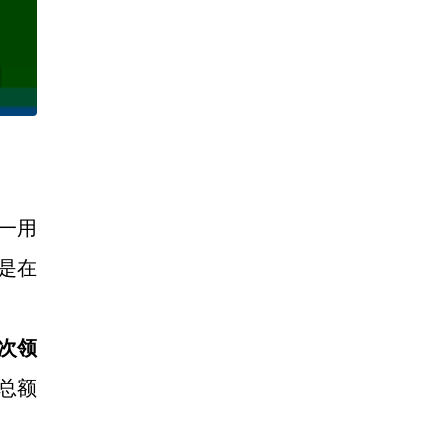
之一用
）是在
次领
总额