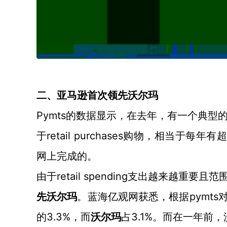
二、
亚马逊首次领先沃尔玛
Pymts的数据显示，在去年，有一个典型
于retail purchases购物，相当于每
网上完成的。
retail spending支出越来越
由于
pymt
先沃尔玛
。蓝海亿观网获悉，根据
3.3%，而
3.1%。而在一年前，
的
沃尔玛
占