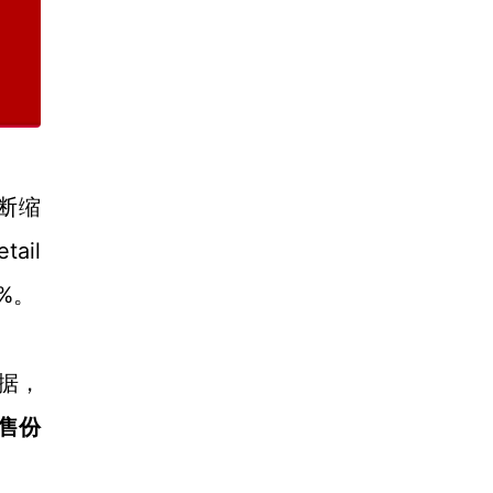
不断缩
ail
2%。
数据，
售份