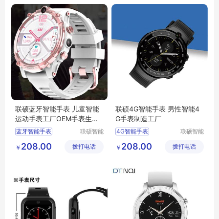
蓝牙智能手表
联硕蓝牙智能手表 儿童智能
联硕4G智能手表 男性智能4
运动手表工厂OEM手表生产
G手表制造工厂
厂商
蓝牙智能手表
联硕智能
4G智能手表
联硕智能
（深圳）
（深圳）
智能老人手表
智能4G手表
208.00
208.00
拨打电话
有限公司
拨打电话
有限公司
￥
￥
智能4G手表
智能SOS手表
2G智能手表
3G智能手表