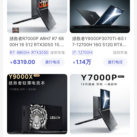
拯救者R7000P ARH7 R7 68
拯救者Y9000P3070Ti-8G I
00H 16 512 RTX3050 15.6
7-12700H 16G 512G RTX3
笔记本电脑可议价
070Ti 16笔记本电脑
R7
6800H
RTX3050
深圳市海
I7
12700H
深圳市海
东清电子
东清电子
RTX3070Ti
6319.00
1.14万
拨打电话
有限公司
拨打电话
有限公司
￥
￥