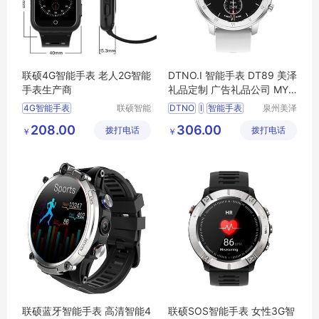
联硕4G智能手表 老人2G智能
DTNO.I 智能手表 DT89 美泽
手表生产商
礼品定制 广告礼品公司 MY-
XKY-L5-13
4G智能手表
联硕智能
DTNO
I
智能手表
泉州美泽
（深圳）
贸易有限
急救智能手表
DT89
广告礼品
MY
208.00
306.00
拨打电话
有限公司
拨打电话
公司
￥
￥
智能3G手表
XKY
L5
13
联硕蓝牙智能手表 高清智能4
联硕SOS智能手表 女性3G智