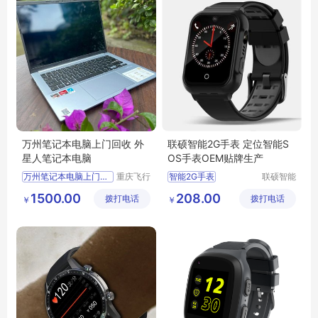
万州笔记本电脑上门回收 外
联硕智能2G手表 定位智能S
星人笔记本电脑
OS手表OEM贴牌生产
万州笔记本电脑上门回收
重庆飞行
智能2G手表
联硕智能
马科技有
（深圳）
4G智能手环
1500.00
208.00
拨打电话
限公司
拨打电话
有限公司
￥
￥
SOS智能手表