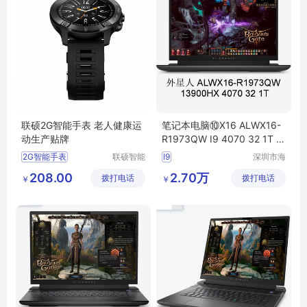
联硕2G智能手表 老人健康运
笔记本电脑⑩X16 ALWX16-
动生产贴牌
R1973QW I9 4070 32 1T 1
6寸
2G智能手表
联硕智能
I9
深圳市海
（深圳）
东清电子
智能定位手表
208.00
2.70万
拨打电话
有限公司
拨打电话
有限公司
￥
￥
4G智能手表
SOS智能手环
智能运动手表