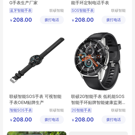
G手表生产厂家
能手环定制电话手表
蓝牙智能手表
联硕智能
SOS智能手表
联硕智能
（深圳）
（深圳）
智能健康运动手表
智能商务手表
208.00
208.00
拨打电话
有限公司
拨打电话
有限公司
￥
￥
智能女性手表
4G智能手表
运动手环
智能老人手表
智能急救手表
SOS智能手表
联硕智能SOS手表 可视智能
联硕2G智能手表 低耗能SOS
手表OEM贴牌生产
智能手环贴牌智能健康监测
手表电话手表
智能SOS手表
联硕智能
2G智能手表
联硕智能
（深圳）
（深圳）
蓝牙智能运动手环
智能运动手表
208.00
208.00
拨打电话
有限公司
拨打电话
有限公司
￥
￥
SOS手环
3G智能手表
智能急救手表
智能商务手表
SOS手表
智能女性手表