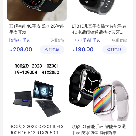
联硕智能4G手表 监护2G智能
LT31E儿童手表插卡智能手表
手表开发
4G电话闹铃通话移动蓝牙音
乐男女
智能4G手表
联硕智能
LT31E手表
手表
联硕智能
（深圳）
（深圳）
智能商务手表
儿童手表
智能手表
208.00
190.00
拨打电话
有限公司
拨打电话
有限公司
￥
￥
健康智能运动手表
4G手表
智能2G手环
智能SOS手表
ROG幻X 2023 GZ301 I9-13
联硕 D1智能手环 智能全网通
900H 16 512 RTX2050 13.
手表 防水防尘 操作简单