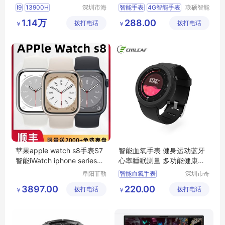
4笔记本电脑可议价
I9
13900H
深圳市海
智能手表
4G智能手表
联硕智能
东清电子
（深圳）
RTX2050
房颤预警手表
1.14万
288.00
拨打电话
有限公司
拨打电话
有限公司
￥
￥
心脑血管疾病预警手表
安卓智能手表
苹果apple watch s8手表S7
智能血氧手表 健身运动蓝牙
智能iWatch iphone series新
心率睡眠测量 多功能健康腕
款iwatchs
表
阜阳菲勒
智能血氧手表
深圳市奇
科技有限
力电子有
运动手表定制
3897.00
220.00
拨打电话
公司
拨打电话
限公司
￥
￥
深圳心率手表
运动健身手表
智能手表批发