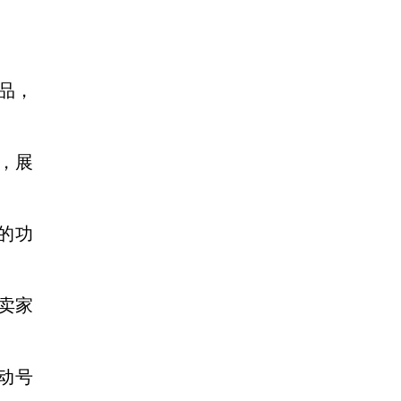
品，
，
展
的功
卖家
行动号