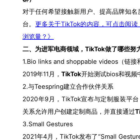
对于任何希望接触新用户、提高品牌知名
台。
TikTok
更多关于
的内容，可点击阅读
浏览量？》
TikTok
二、
为进军电商领域，
做了哪些努
1.Bio links and shoppable videos
（链接
2019年11月，
TikTok
bios和视
开始测试
2.
Teespring
与
建立合作
伙伴关系
2020年9月，TikTok宣布与定制服装平台
关系允许
T
用户
创建定制商品，并直接通过
3.Small Gestures
2021年4月，TikTok发布了“Small 