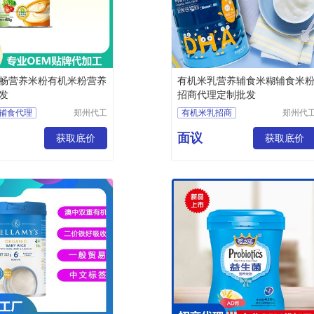
畅营养米粉有机米粉营养
有机米乳营养辅食米糊辅食米
发
招商代理定制批发
辅食代理
郑州代工
有机米乳招商
郑州代
帮网络科
帮网络
辅食批发
有机米乳代理
技有限公
技有限
面议
辅食加工
获取底价
婴幼儿辅食定制
获取底价
司
司
辅食定制
婴幼儿辅食批发
粉批发
宝宝辅食招商