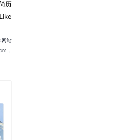
击简历
ike
本网站
om，