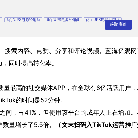
商
商宇UPS电源经销商
商宇UPS电源经销商
商宇UPS电源经销商
获取底价
、搜索内容、点赞、分享和评论视频。
蓝海亿观网
力，同时提高转化率。
下载量最高的社交媒体
APP，在
8亿活跃用户
全球有
，
ikTok
52分钟
的时间是
。
岁之间
41%，但使用该平台的成年人正在增加。
，占
户数量增长了5.5倍。
TikTok
（文末扫码入
运营推广