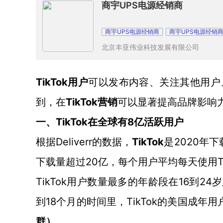
商宇UPS电源经销商
商宇UPS电源经销商
商宇UPS电源经销
北京丰亚伟业科技发展有限公司
TikTok用户
可以发布内容、关注其他用户
TikTok
到，在
营销
可以显著提高品牌影响
TikTok
8亿活跃用户
一、
在
全球有
Deliverr的数据，
TikTok
2020年
根据
是
下载量超过20亿，
T
每个用户平均每天使用
TikTok用户
16到24
数量最多的
年龄
段
在
到18个月的时间里，TikTok的美国成年用
群）