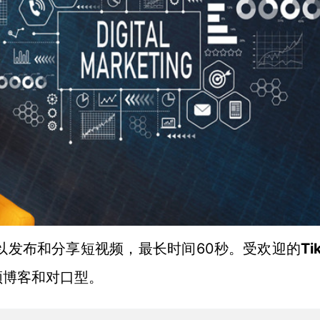
60秒。
Ti
以发布和分享短视频
，
最长
时间
受欢迎
的
频博客和对口型。