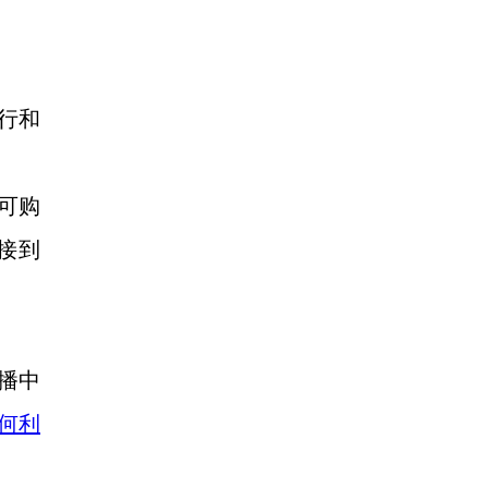
行和
的可购
接到
播
中
如何利