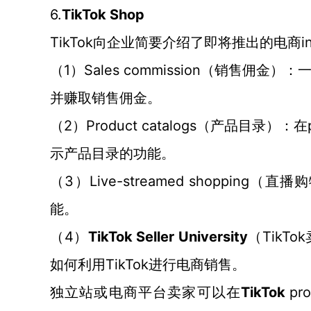
6.
TikTok
Shop
TikTok向企业简要介绍了即将推出的电商int
1）Sales commission
（
（
销售
佣金）：
并赚取销售
佣金
。
2）Product catalogs
（
（
产品目录
）：
在
示产品目录的
功能。
3）Live-streamed shopping
（
（直播
购
能
。
4）
TikTok Seller University
TikT
（
（
TikTok进行电商
如何利用
销售
。
TikTok
pr
独立站或电商平台卖家可以在