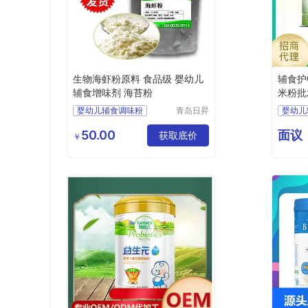
生物海虾粉原料 食品级 婴幼儿
辅食护
辅食增味剂 海苔粉
米粉批
婴幼儿辅食调味粉
青岛日昇
婴幼儿
昌食品配
海虾粉
婴幼儿
料有限公
50.00
面议
获取底价
婴幼儿
￥
司
婴幼儿
营养米