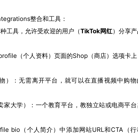
egrations整合和工具
：
TikTok
一种工具，允许受欢迎的用户
（
网红
）
分享产
profile
Shop
（个人资料）
页面的
（商店）
选项卡上
物
）：
无需离开平台
，
就可以
在直播视频中购物
ok卖家大学
）：
一个教育平台，教
独立站或电商平台
ofile bio（个人简介）中添加网站URL
CTA（
和