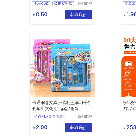
字
儿童铅笔
橡皮擦铅笔
郑州航空
文具套
港区芙乐
六一儿
鑫日用百
0.50
1.9
获取底价
幼儿园
￥
￥
货店
学习用
日用百
卡通创意文具套装礼盒学习十件
乐写数
套学生文化用品奖品批发
图写字
卡通创意文具套装
郑州航空
港区芙乐
礼盒学习十件套
鑫日用百
2.00
253
学生文化用品奖品批发
获取底价
￥
￥
货店