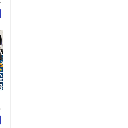
空
乐
百
0
空
乐
百