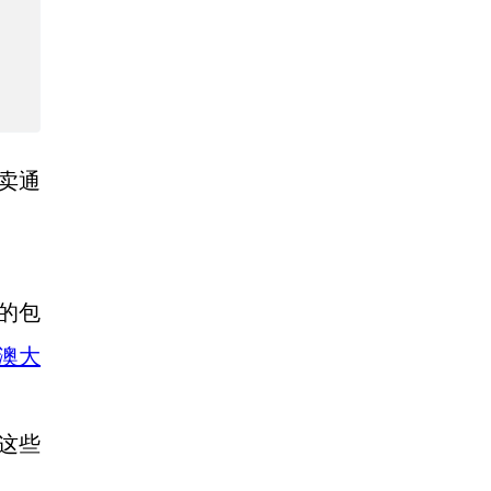
速卖通
的包
澳大
这些