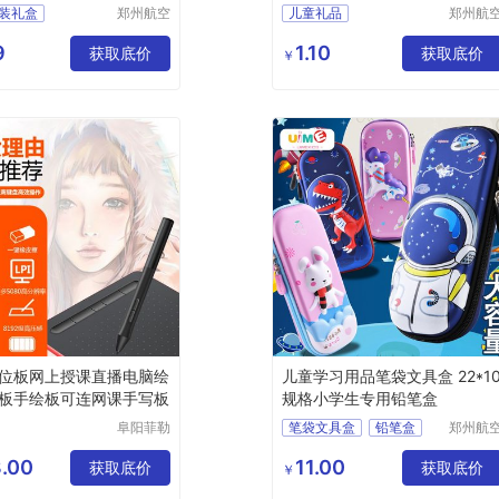
盒
装礼盒
郑州航空
儿童礼品
郑州航
港区芙乐
港区芙
童节礼物
学生文具套装
鑫日用百
鑫日用
9
1.10
小学生奖品
获取底价
铅笔套盒
幼儿园礼物
获取底价
￥
货店
货店
品开学大礼包
动物学习
货
位板网上授课直播电脑绘
儿童学习用品笔袋文具盒 22*1
板手绘板可连网课手写板
规格小学生专用铅笔盒
阜阳菲勒
笔袋文具盒
铅笔盒
郑州航
科技有限
港区芙
小学生笔盒
公司
鑫日用
.00
11.00
获取底价
儿童学习用品
获取底价
￥
货店