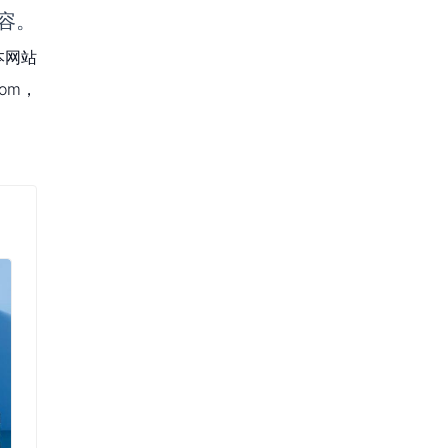
容。
本网站
om，