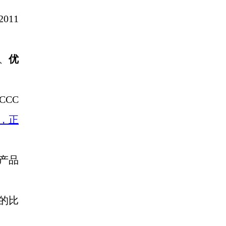
011
、
优
CCC
元，正
亚产品
的比