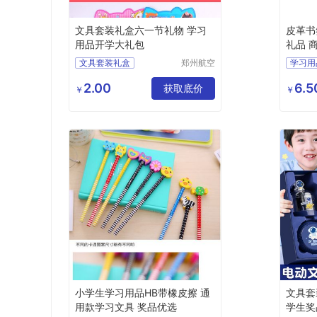
文具套装礼盒六一节礼物 学习
皮革书
用品开学大礼包
礼品 
go
文具套装礼盒
郑州航空
学习用
港区芙乐
六一节礼物
鑫日用百
2.00
6.5
学习用品开学大礼包
获取底价
￥
￥
货店
小学生学习用品HB带橡皮擦 通
文具套
用款学习文具 奖品优选
学生奖