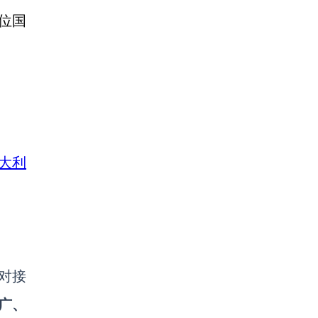
位国
澳大利
对接
广、