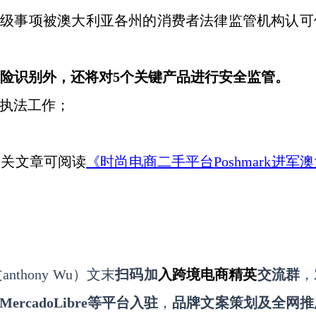
为优先级事项被澳大利亚各州的消费者法律监管机构认可
全风险识别外，还将对5个关键产品进行安全监管。
执法工作；
相关文章可阅读
《时尚电商二手平台
Poshmark进军
nthony
Wu
）文末
扫码
加
入
跨境电商精英
交流群
，
MercadoLibre等平台入驻
，
品牌文案策划及全网推