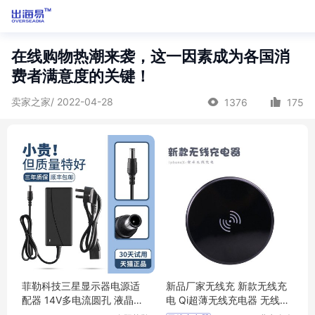
在线购物热潮来袭，这一因素成为各国消
费者满意度的关键！
卖家之家/ 2022-04-28
1376
175
菲勒科技三星显示器电源适
新品厂家无线充 新款无线充
配器 14V多电流圆孔 液晶台
电 Qi超薄无线充电器 无线蓝
式通用适配
牙充电源定制logo