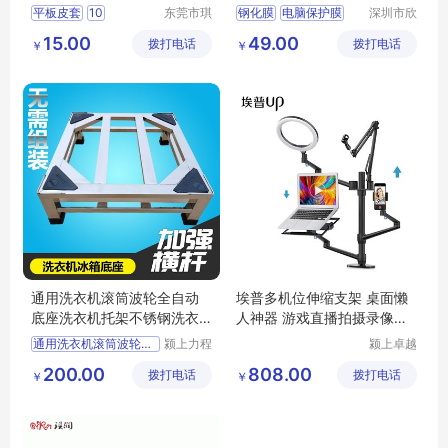
加工定制厂家
板屏幕贴防爆
平板皮套
10
东莞市琪
钢化膜
电脑保护膜
深圳市欣
润皮具有
颖科技有
平板电脑皮套
触摸屏膜
屏幕贴防爆
15.00
49.00
拨打电话
限公司
拨打电话
限公司
￥
￥
1寸平板皮套
工控设备保护膜
平板保护套
通用洗衣机滚筒波轮全自动
埃普多机位伸缩支架 桌面懒
底座洗衣机托架不锈钢洗衣
人神器 游戏直播拍摄录像云
机架冰箱支架
台补光灯托架
通用洗衣机滚筒波轮全自动
颍上力程
颍上卓越
仪器设备
电子商务
200.00
808.00
拨打电话
有限公司
拨打电话
有限公司
￥
￥