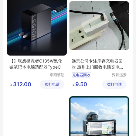
【】联想拯救者C135W氮化
远景公司专注库存充电器回
镓笔记本电脑适配器TypeC
收 惠州上门回收电脑充电
器、电源适配器
阜阳菲勒
充电器回收
深圳远景
科技有限
环保科技
惠州回收充电器
312.00
9.50
拨打电话
公司
拨打电话
有限公司
￥
￥
惠州手机充电器回收