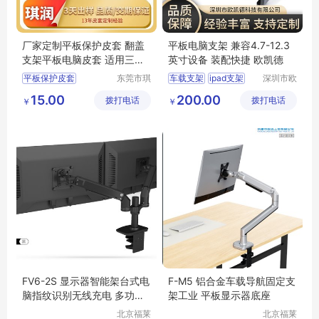
厂家定制平板保护皮套 翻盖
平板电脑支架 兼容4.7-12.3
支架平板电脑皮套 适用三星
英寸设备 装配快捷 欧凯德
平板皮套加工
平板保护皮套
东莞市琪
车载支架
ipad支架
深圳市欧
润皮具有
凯德科技
三星平板皮套
显示器支架
15.00
200.00
拨打电话
限公司
拨打电话
有限公司
￥
￥
平板电脑皮套
车载电脑支架
导航仪车载支架
FV6-2S 显示器智能架台式电
F-M5 铝合金车载导航固定支
脑指纹识别无线充电 多功能
架工业 平板显示器底座
支架
北京福莱
北京福莱