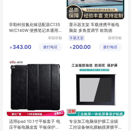
菲勒科技氮化镓适配器C135
显示器支架 车载便携平板电
W/C140W 便携笔记本通用
脑架 多角度调节 欧凯德
快充 全国适用
阜阳菲勒
车载支架
深圳市欧
科技有限
凯德科技
平板电脑支架
343.00
200.00
拨打电话
公司
拨打电话
有限公司
￥
￥
工控电脑支架
华为支架
ipad支架
适用ipad 10.1寸平板套子 电
专业加工电脑保护膜工业级
压平板电脑皮套 平板保护套
工控设备钢化膜触摸屏膜平