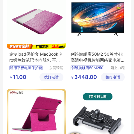
定制ipad保护套 MacBook P
创维旗舰店50M2 50英寸4K
ro鳄鱼纹笔记本内胆包 平板
高清电视机智能网络家电液
皮套定做工厂
晶屏彩电
通用平板电脑保护套
东莞琦润
创维旗舰店50M250
颍上力程
箱包有限
仪器设备
适用MacBook内胆包
11.00
3448.00
拨打电话
公司
拨打电话
有限公司
￥
￥
平板内胆包
平板皮套订做厂家
鳄鱼纹平板电脑内胆包