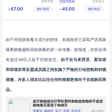
阜阳菲勒
无线充电器
北京金企
科技有限
定制科技
超薄无线充电器
67.00
45.00
拨打电话
公司
拨打电话
有限公司
￥
￥
新款无线充电器
新款充电器
厂家充电器
由于对冠状病毒大流行的担忧，各国政府已采取严厉居家
隔离措施遏制冠状病毒的进一步传播。据报道，目前全球
有超过40亿人处于封锁状态。
由于在马来西亚、新加坡
和菲律宾等东盟成员国之间实施了严格的行动控制和封锁
措施，许多人现在比以往任何时候都更倾向于在线购买商
品。
超市购物篮拉杆带轮塑料购物篮购物框手提篮
购物筐买菜篮子购物车
野餐篮
购物篮
篮子
买菜
手提篮
宿迁若华