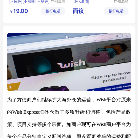
不掉色
不沾杯
不褪色
广州源泽
淡化眼周
广州源泽
药业有限
药业有限
持久防水
19.00
面议
拨打电话
公司
拨打电话
公司
￥
为了方便商户们继续扩大海外仓的运营，
Wish平台对原来
的Wish Express海外仓做了多项升级和调整，包括产品政
策、项目支持等多个层面。如商户现可在Wish商户平台为
每个产品分别自定义配送选项，即设置更准确的运费和配