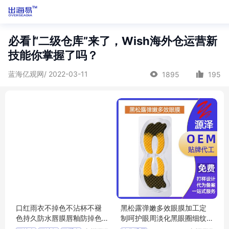
必看∣“二级仓库”来了，Wish海外仓运营新
技能你掌握了吗？
蓝海亿观网/ 2022-03-11
1895
195
口红雨衣不掉色不沾杯不褪
黑松露弹嫩多效眼膜加工定
色持久防水唇膜唇釉防掉色O
制呵护眼周淡化黑眼圈细纹
EM定做
多效眼 膜oem