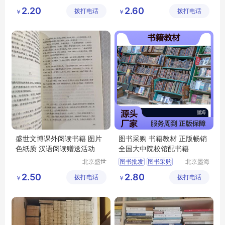
时代文化
文博文化
图书批发采购
书籍
2.20
2.60
拨打电话
传播有限
拨打电话
传播中心
￥
￥
图书供应
公司
中小学生课外阅读书籍
馆配图书
盛世文博课外阅读书籍 图片
图书采购 书籍教材 正版畅销
色纸质 汉语阅读赠送活动
全国大中院校馆配书籍
北京盛世
图书批发
图书采购
北京墨海
文博文化
书田文化
农家书屋
馆配图书
2.50
2.80
拨打电话
传播中心
拨打电话
有限公司
￥
￥
图书馆用书批发