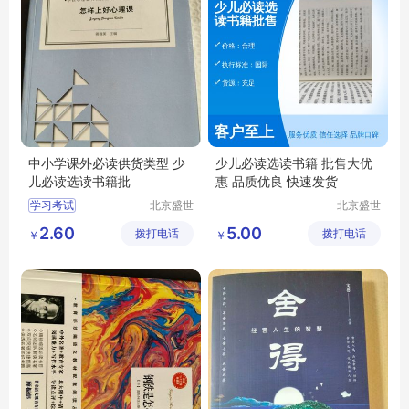
中小学课外必读供货类型 少
少儿必读选读书籍 批售大优
儿必读选读书籍批
惠 品质优良 快速发货
学习考试
北京盛世
北京盛世
文博文化
文博文化
2.60
5.00
拨打电话
传播中心
拨打电话
传播中心
￥
￥