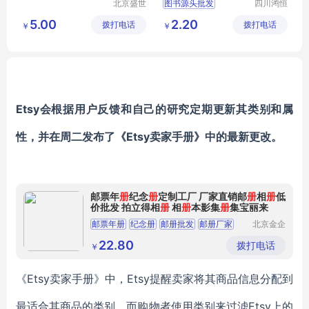
北京盛世
图书源头批发
四川鸿恒
文博文化
时代文化
公司阅览室图书
5.00
2.20
拨打电话
传播中心
拨打电话
传播有限
￥
￥
中小学生课外阅读书籍
公司
励志青春图书采购
正版图书批发
Etsy会根据用户反馈和自己的研究定期更新其类别和属
性，并在周二发布了《Etsy卖家手册》中的最新更改。
邮票年
册
纪念
册
定制工厂 厂家直销邮
册
相
册
低
价批发 拍立得相
册
相
册
本影集
册
集宝丽来
邮票年册
纪念册
邮册批发
邮册厂家
北京金企
定制科技
有限公司
22.80
拨打电话
￥
《Etsy卖家手册》中，Etsy提醒卖家将其商品信息分配到
最适合其商品的类别，而购物者使用类别来过滤Etsy上的