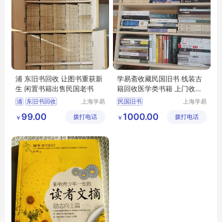
浦 东旧书回收 让图书重获新
学易斋收藏民国旧书 线装古
生 闲置书籍出售民国老书
籍回收医学类书籍 上门收购
旧书
浦
东旧书回收
上海学易
民国旧书
上海学易
斋贸易有
斋贸易有
旧书回收
线装古籍回收
99.00
1000.00
拨打电话
限公司
拨打电话
限公司
￥
￥
闲置书籍出售
回收医学类书籍
民国老书
闲置书籍
上门收购旧书
收购旧书