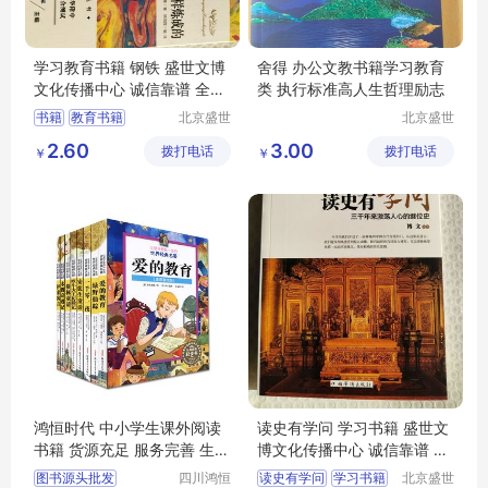
学习教育书籍 钢铁 盛世文博
舍得 办公文教书籍学习教育
文化传播中心 诚信靠谱 全国
类 执行标准高人生哲理励志
可售
书籍
教育书籍
北京盛世
北京盛世
文博文化
文博文化
钢铁是怎样炼成的
2.60
3.00
拨打电话
传播中心
拨打电话
传播中心
￥
￥
鸿恒时代 中小学生课外阅读
读史有学问 学习书籍 盛世文
书籍 货源充足 服务完善 生产
博文化传播中心 诚信靠谱 全
厂家
国可售
图书源头批发
四川鸿恒
读史有学问
学习书籍
北京盛世