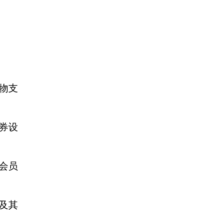
购物支
券设
据会员
以及其