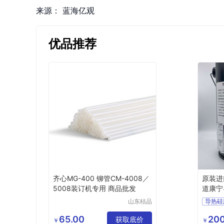
来源：
蓝海亿观
优品推荐
齐心MG-400 铆管CM-4008／
原装进口
5008装订机专用 商品批发
道康宁
山东桔品
导热硅
贸易有限
公司
65.00
200
获取底价
￥
￥