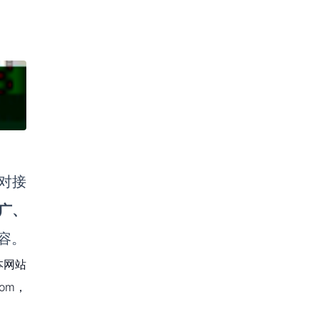
对接
广、
容。
本网站
om，