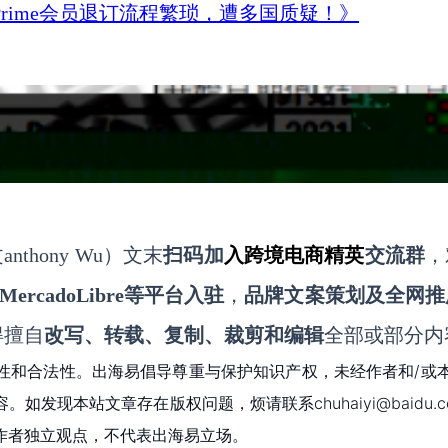
Prime会员退订流程繁琐，遭多国质疑！》
nthony
Wu
）文末
扫码
加
入
跨境电商精英
交流群
，
MercadoLibre等平台入驻
，
品牌文案策划及全网推
得擅自
改写、转载、复制、裁剪和编辑
全部或部分内
性和合法性。出海易倡导尊重与保护知识产权，未经作者和/或
现本站文章存在版权问题，烦请联系chuhaiyi@baidu.c
作者独立观点，不代表出海易立场。