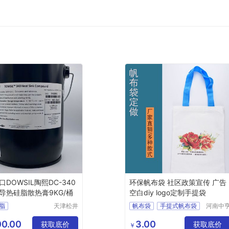
DOWSIL陶熙DC-340
环保帆布袋 社区政策宣传 广告
导热硅脂散热膏9KG/桶
空白diy logo定制手提袋
脂
天津松井
帆布袋
手提式帆布袋
河南中
商贸有限
印务有
公司
公司
0.00
3.00
获取底价
获取底价
￥