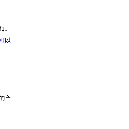
折扣。
动可以
的产