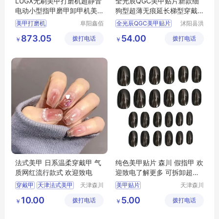
LUGX无刷美甲打磨机超静音
全光辰QGC美甲贴片新款细
电动小型指甲磨甲卸甲机美
狗型超薄无痕延长梯型穿戴
甲店
式透明磨砂专用
美甲打磨机
阜阳鑫佰
全光辰QGC美甲贴片
沭阳县洪
汇科技有
园木材厂
美甲打磨机行情
全光辰QGC
873.05
54.00
拨打电话
限公司
拨打电话
￥
￥
打磨机
卸甲机
QGC美甲贴片
卸甲机厂家直销
QGC美甲
QGC美甲贴
法式美甲 日系温柔穿戴甲 气
纯色美甲贴片 森川 假指甲 欢
质网红流行款式 欢迎致电
迎致电了解更多 可拆卸超薄
粉胶果冻胶贴
穿戴甲
天津法式美甲
天津森川
美甲贴片
天津森川
工艺品有
工艺品有
法式美甲
美甲贴片
美甲贴片成品
假指甲
10.00
5.00
拨打电话
限公司
拨打电话
限公司
￥
￥
美甲贴片厂家
天津假指甲
穿戴及