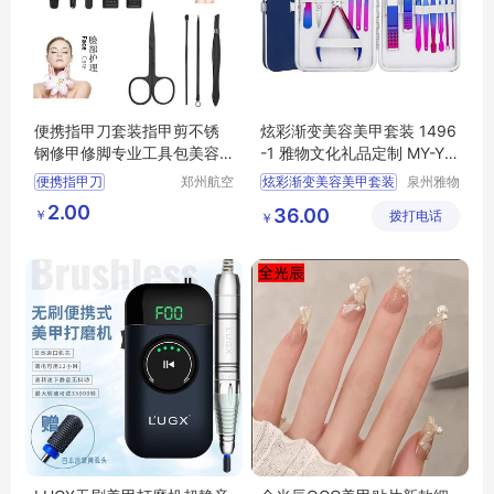
便携指甲刀套装指甲剪不锈
炫彩渐变美容美甲套装 1496
钢修甲修脚专业工具包美容
-1 雅物文化礼品定制 MY-YH
美甲印字logo
GM-L5-04
便携指甲刀
郑州航空
炫彩渐变美容美甲套装
泉州雅物
港区芙乐
贸易有限
指甲剪不锈钢
1496
1
文化
2.00
36.00
￥
鑫日用百
拨打电话
公司
￥
修甲修脚专业工具
礼品定制
MY
YHGM
货店
美容美甲印字
L5
04