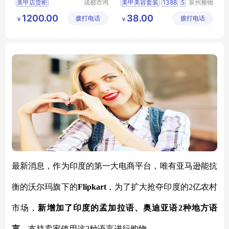
美甲店货柜
成都市鸿
美甲美容套装
1388
5
泉州雅物
森一家展
贸易有限
成都美甲店展示柜
企业礼物
年会礼品
1200.00
38.00
拨打电话
览展示有
拨打电话
公司
￥
￥
美甲店置物柜
MY
YHGM
L5
09
限公司
美容院美甲店货柜
美容院产品柜
最新消息，作为印度的第一大电商平台，唯有亚马逊能抗
衡的沃尔玛旗下的
Flipkart
，为了扩大抢夺印度的
2亿农村
市场，
新增加了印度的孟加拉语、奥迪亚语
2种地方语
言
，支持卖家使用这
2种语言进行购物。