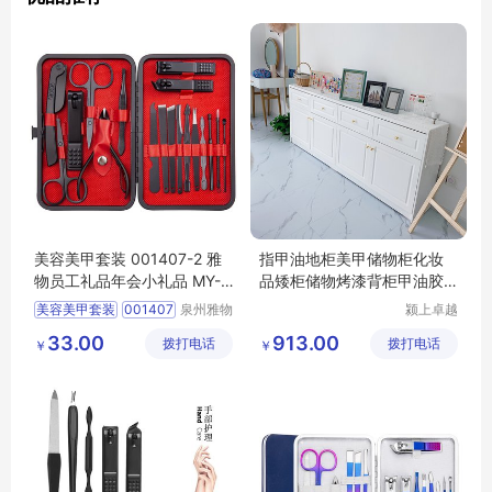
美容美甲套装 001407-2 雅
指甲油地柜美甲储物柜化妆
物员工礼品年会小礼品 MY-Y
品矮柜储物烤漆背柜甲油胶
HGM-L5-01
边柜产品柜台
美容美甲套装
001407
泉州雅物
颍上卓越
贸易有限
电子商务
2
员工礼品
33.00
913.00
拨打电话
公司
拨打电话
有限公司
￥
￥
年会小礼品
MY
YHGM
L5
01